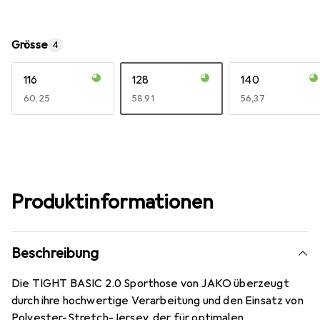
Grösse
4
116
128
140
EUR
60,25
EUR
58,91
EUR
56,37
Produktinformationen
Beschreibung
Die TIGHT BASIC 2.0 Sporthose von JAKO überzeugt
durch ihre hochwertige Verarbeitung und den Einsatz von
Polyester-Stretch-Jersey, der für optimalen