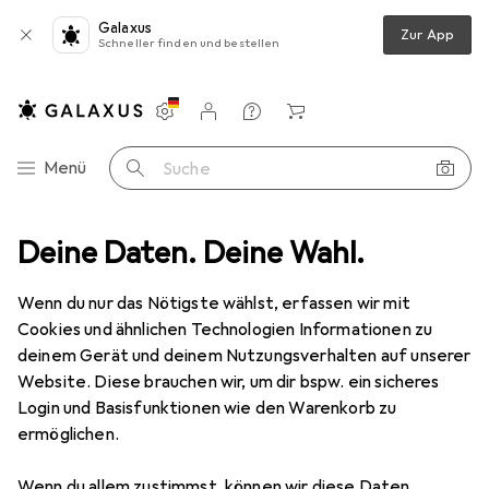
Galaxus
Zur App
Schneller finden und bestellen
Einstellungen
Kundenkonto
Vergleichslisten
Merklisten
Warenkorb
Navigation nach Kategorien
Menü
Suche
Fitness
Deine Daten. Deine Wahl.
Yoga + Pilates
Sporthose
JAKO TIGHT BASIC 2.0
Wenn du nur das Nötigste wählst, erfassen wir mit
Cookies und ähnlichen Technologien Informationen zu
2 Bilder
deinem Gerät und deinem Nutzungsverhalten auf unserer
Website. Diese brauchen wir, um dir bspw. ein sicheres
EUR
58,91
Login und Basisfunktionen wie den Warenkorb zu
JAKO
TIGHT BASIC 2.0
ermöglichen.
128
Wenn du allem zustimmst, können wir diese Daten