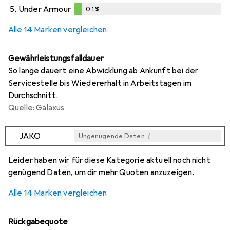
0,1
%
5.
Under Armour
0,1
%
0,1
%
Alle 14 Marken vergleichen
Gewährleistungsfalldauer
So lange dauert eine Abwicklung ab Ankunft bei der
Servicestelle bis Wiedererhalt in Arbeitstagen im
Durchschnitt.
Quelle: Galaxus
i
JAKO
Ungenügende Daten
i
i
i
i
Ungenügende Daten
Ungenügende Daten
Ungenügende Daten
Ungenügende Daten
Leider haben wir für diese Kategorie aktuell noch nicht
genügend Daten, um dir mehr Quoten anzuzeigen.
Alle 14 Marken vergleichen
Rückgabequote