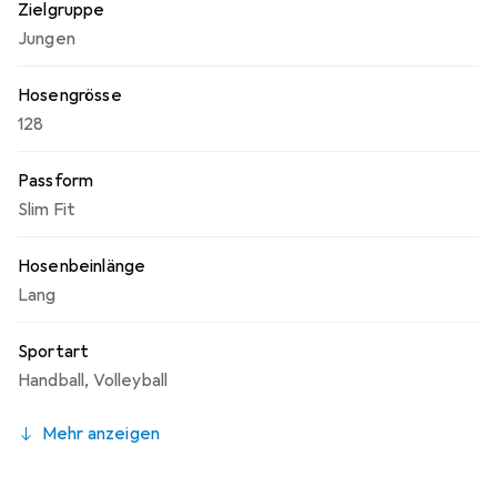
vielseitigen Wahl für den aktiven Alltag.
Zielgruppe
Jungen
Hosengrösse
128
Passform
Slim Fit
Hosenbeinlänge
Lang
Sportart
Handball
,
Volleyball
Mehr anzeigen