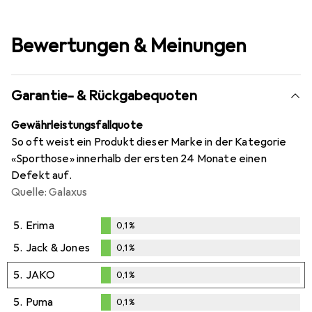
Bewertungen & Meinungen
Garantie- & Rückgabequoten
Gewährleistungsfallquote
So oft weist ein Produkt dieser Marke in der Kategorie
«Sporthose» innerhalb der ersten 24 Monate einen
Defekt auf.
Quelle: Galaxus
5.
Erima
0,1
%
0,1
%
5.
Jack & Jones
0,1
%
0,1
%
5.
JAKO
0,1
%
0,1
%
5.
Puma
0,1
%