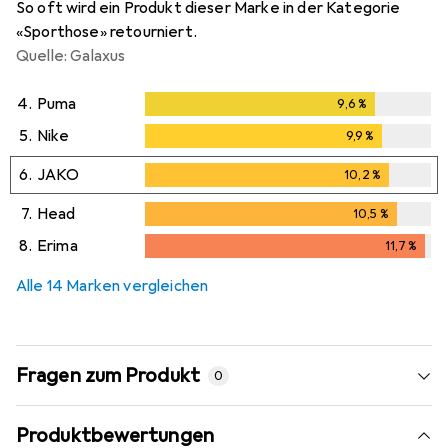
So oft wird ein Produkt dieser Marke in der Kategorie
«Sporthose» retourniert.
Quelle: Galaxus
4.
Puma
9,6
%
9,6
%
5.
Nike
9,9
%
9,9
%
6.
JAKO
10,2
%
10,2
%
7.
Head
10,5
%
10,5
%
8.
Erima
11,7
%
11,7
%
Alle 14 Marken vergleichen
Fragen zum Produkt
0
Produktbewertungen