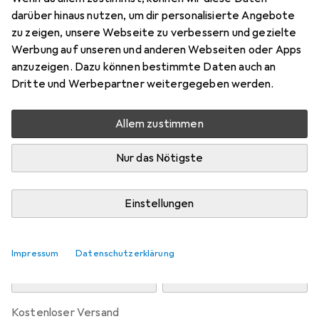
Preis in EUR inkl. MwSt.
darüber hinaus nutzen, um dir personalisierte Angebote
zu zeigen, unsere Webseite zu verbessern und gezielte
Marke
Bewertungen
Werbung auf unseren und anderen Webseiten oder Apps
Mehr von JAKO
anzuzeigen. Dazu können bestimmte Daten auch an
Dritte und Werbepartner weitergegeben werden.
Zwischen Mi, 12.8. und Do, 13.8. geliefert
Allem zustimmen
Mehr als 10 Stück an Lager beim Drittanbieter
Lieferort angeben für genaue Lieferzeit
Nur das Nötigste
i
Angebot von
StockNet Connect
FR
Einstellungen
In den Warenkorb
Impressum
Datenschutzerklärung
Vergleichen
Merken
kostenloser Versand