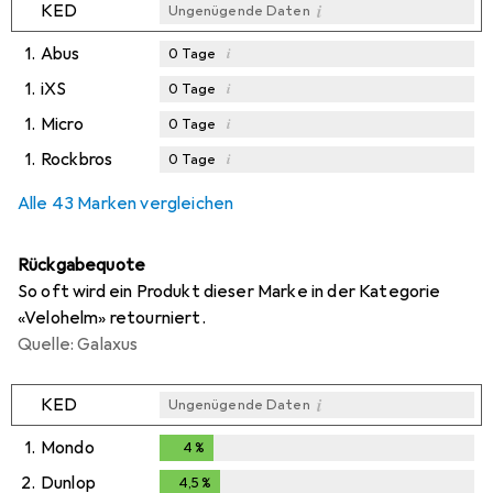
i
KED
Ungenügende Daten
1.
Abus
i
0
Tage
1.
iXS
i
0
Tage
1.
Micro
i
0
Tage
1.
Rockbros
i
0
Tage
Alle 43 Marken vergleichen
Rückgabequote
So oft wird ein Produkt dieser Marke in der Kategorie
«Velohelm» retourniert.
Quelle: Galaxus
i
KED
Ungenügende Daten
1.
Mondo
4
%
4
%
2.
Dunlop
4,5
%
4,5
%