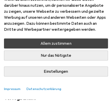
1
darüber hinaus nutzen, um dir personalisierte Angebote
zu zeigen, unsere Webseite zu verbessern und gezielte
Werbung auf unseren und anderen Webseiten oder Apps
Aktuell nicht lieferbar
anzuzeigen. Dazu können bestimmte Daten auch an
Benachrichtigen, wenn lieferbar
Dritte und Werbepartner weitergegeben werden.
Allem zustimmen
Vergleichen
Merken
Nur das Nötigste
i
Kostenloser Versand ab 30,–
Einstellungen
Impressum
Datenschutzerklärung
Ähnliche Produkte mit besserer
Verfügbarkeit