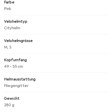
Farbe
Commuting. Gewicht: 280 g. Visier/Schirm: ohne.
Pink
Velohelmtyp
Cityhelm
Velohelmgrösse
M
,
S
Kopfumfang
49 - 55 cm
Helmausstattung
Fliegengitter
Gewicht
280 g