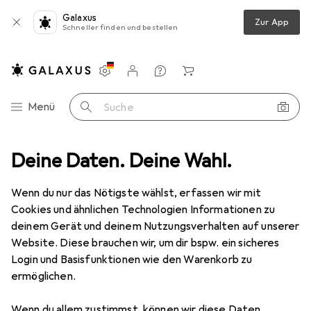
Galaxus
Zur App
Schneller finden und bestellen
Einstellungen
Kundenkonto
Vergleichslisten
Merklisten
Warenkorb
Navigation nach Kategorien
Menü
Suche
ort
Deine Daten. Deine Wahl.
Bike
Veloausrüstung
Velohelm
KED Meggy Original
Wenn du nur das Nötigste wählst, erfassen wir mit
Cookies und ähnlichen Technologien Informationen zu
1 Bild
deinem Gerät und deinem Nutzungsverhalten auf unserer
KED
Meggy Original
Website. Diese brauchen wir, um dir bspw. ein sicheres
Login und Basisfunktionen wie den Warenkorb zu
49 - 55 cm
ermöglichen.
Bewertungen
Wenn du allem zustimmst, können wir diese Daten