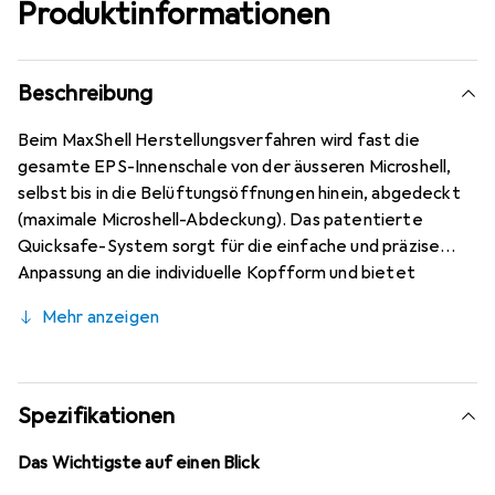
Produktinformationen
Beschreibung
Beim MaxShell Herstellungsverfahren wird fast die
gesamte EPS-Innenschale von der äusseren Microshell,
selbst bis in die Belüftungsöffnungen hinein, abgedeckt
(maximale Microshell-Abdeckung). Das patentierte
Quicksafe-System sorgt für die einfache und präzise
Anpassung an die individuelle Kopfform und bietet
höchsten Tragekomfort sowie maximale Sicherheit. Über
Mehr anzeigen
das patentierte Quickstopp-System wird die Gurtlänge
bei Bedarf einmalig eingestellt und symmetrisch in der
Helmmitte arretiert. Ein Insektenschutznetz verhindert
das Eindringen von Insekten in den Helm. Das Netz ist
Spezifikationen
zwischen Decorschale und EPS-Dämpfer in den Helm
integriert und bietet somit genügend Abstand zwischen
Das Wichtigste auf einen Blick
Insektenstachel und Kopf. Einsatzzweck: City /