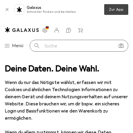
Galaxus
Zur App
Schneller finden und bestellen
Einstellungen
Kundenkonto
Vergleichslisten
Merklisten
Warenkorb
Navigation nach Kategorien
Menü
Suche
Sport
Deine Daten. Deine Wahl.
Outdoor
Wandern
Wanderschuhe
Lico Fairfield
Wenn du nur das Nötigste wählst, erfassen wir mit
Cookies und ähnlichen Technologien Informationen zu
6 Bilder
deinem Gerät und deinem Nutzungsverhalten auf unserer
Website. Diese brauchen wir, um dir bspw. ein sicheres
EUR
59,95
Login und Basisfunktionen wie den Warenkorb zu
Lico
Fairfield
ermöglichen.
39
Wenn du allem zustimmst, können wir diese Daten