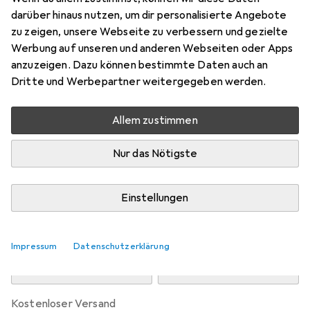
Preis in EUR inkl. MwSt.
darüber hinaus nutzen, um dir personalisierte Angebote
zu zeigen, unsere Webseite zu verbessern und gezielte
Marke
Bewertungen
Werbung auf unseren und anderen Webseiten oder Apps
Mehr von Lico
anzuzeigen. Dazu können bestimmte Daten auch an
Dritte und Werbepartner weitergegeben werden.
Zwischen Mo, 10.8. und Mi, 12.8. geliefert
Allem zustimmen
Mehr als 10 Stück an Lager beim Drittanbieter
Lieferort angeben für genaue Lieferzeit
Nur das Nötigste
i
Angebot von
GOL
DE
Einstellungen
In den Warenkorb
Impressum
Datenschutzerklärung
Vergleichen
Merken
kostenloser Versand