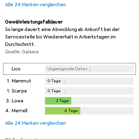
Alle 24 Marken vergleichen
Gewährleistungsfalldauer
So lange dauert eine Abwicklung ab Ankunft bei der
Servicestelle bis Wiedererhalt in Arbeitstagen im
Durchschnitt.
Quelle: Galaxus
i
Lico
Ungenügende Daten
1.
Mammut
i
0
Tage
1.
Scarpa
i
0
Tage
3.
Lowa
3
Tage
3
Tage
4.
Merrell
4
Tage
4
Tage
Alle 24 Marken vergleichen