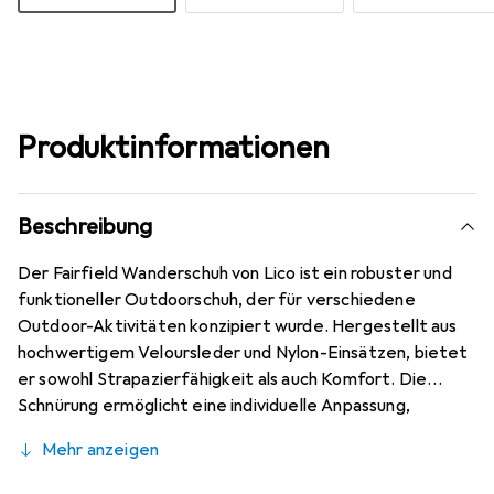
Produktinformationen
Beschreibung
Der Fairfield Wanderschuh von Lico ist ein robuster und
funktioneller Outdoorschuh, der für verschiedene
Outdoor-Aktivitäten konzipiert wurde. Hergestellt aus
hochwertigem Veloursleder und Nylon-Einsätzen, bietet
er sowohl Strapazierfähigkeit als auch Komfort. Die
Schnürung ermöglicht eine individuelle Anpassung,
während die wasserdichte und atmungsaktive
Mehr anzeigen
Comfortex-Klimamembrane dafür sorgt, dass die Füsse
auch bei wechselhaften Wetterbedingungen trocken und