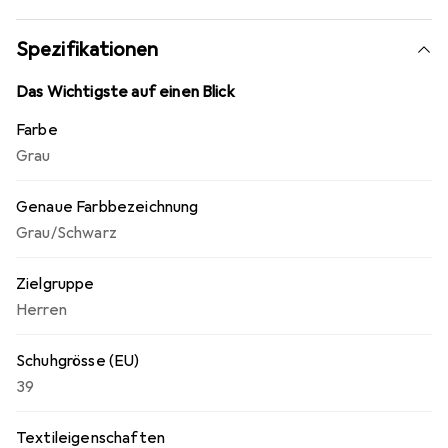
angenehm bleiben. Das Textilfutter und die
Textileinlegesohle tragen zusätzlich zum Tragekomfort
Spezifikationen
bei. Die hochwertige CME-Laufsohle sorgt für eine gute
Bodenhaftung und Stabilität auf unterschiedlichen
Das Wichtigste auf einen Blick
Untergründen, was den Schuh ideal für Wanderungen und
Farbe
andere Outdoor-Abenteuer macht.
Grau
Genaue Farbbezeichnung
Grau/Schwarz
Zielgruppe
Herren
Schuhgrösse (EU)
39
Textileigenschaften