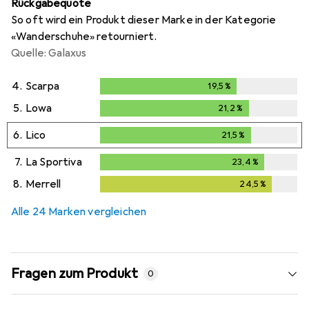
Rückgabequote
So oft wird ein Produkt dieser Marke in der Kategorie
«Wanderschuhe» retourniert.
Quelle: Galaxus
4.
Scarpa
19,5
%
19,5
%
5.
Lowa
21,2
%
21,2
%
6.
Lico
21,5
%
21,5
%
7.
La Sportiva
23,4
%
23,4
%
8.
Merrell
24,5
%
24,5
%
Alle 24 Marken vergleichen
Fragen zum Produkt
0