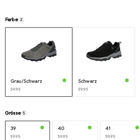
Farbe
2
Grau/Schwarz
Schwarz
EUR
59,95
EUR
59,95
Grösse
5
39
40
41
EUR
59,95
EUR
59,95
EUR
59,95