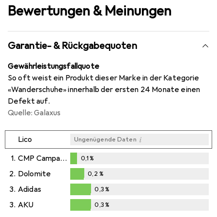
Bewertungen & Meinungen
Garantie- & Rückgabequoten
Gewährleistungsfallquote
So oft weist ein Produkt dieser Marke in der Kategorie
«Wanderschuhe» innerhalb der ersten 24 Monate einen
Defekt auf.
Quelle: Galaxus
i
Lico
Ungenügende Daten
1.
CMP Campagnolo
0,1
%
0,1
%
2.
Dolomite
0,2
%
0,2
%
3.
Adidas
0,3
%
0,3
%
3.
AKU
0,3
%
0,3
%