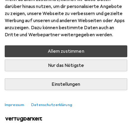
Mehr von Maier Sports
5
darüber hinaus nutzen, um dir personalisierte Angebote
zu zeigen, unsere Webseite zu verbessern und gezielte
Werbung auf unseren und anderen Webseiten oder Apps
Aktuell nicht lieferbar
anzuzeigen. Dazu können bestimmte Daten auch an
Dritte und Werbepartner weitergegeben werden.
Benachrichtigen, wenn lieferbar
Allem zustimmen
Vergleichen
Merken
Nur das Nötigste
i
Kostenloser Versand ab 30,–
Einstellungen
Impressum
Datenschutzerklärung
Ähnliche Produkte mit besserer
Verfügbarkeit