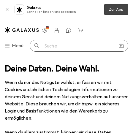
Galaxus
Zur App
Schneller finden und bestellen
Einstellungen
Kundenkonto
Vergleichslisten
Merklisten
Warenkorb
Navigation nach Kategorien
Menü
Suche
Deine Daten. Deine Wahl.
Wintersportbekleidung
Skihosen
Maier Sports Ronka Hose
Wenn du nur das Nötigste wählst, erfassen wir mit
Cookies und ähnlichen Technologien Informationen zu
9 Bilder
deinem Gerät und deinem Nutzungsverhalten auf unserer
Maier Sports
Ronka Hose
Website. Diese brauchen wir, um dir bspw. ein sicheres
Login und Basisfunktionen wie den Warenkorb zu
L, M
ermöglichen.
Marke
Bewertungen
Wenn du allem zustimmst, können wir diese Daten