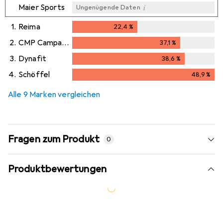
i
Maier Sports
Ungenügende Daten
1.
Reima
22,4
%
22,4
%
2.
CMP Campagnolo
37,1
%
37,1
%
3.
Dynafit
38,6
%
38,6
%
4.
Schöffel
48,9
%
48,9
%
Alle 9 Marken vergleichen
Fragen zum Produkt
0
Produktbewertungen