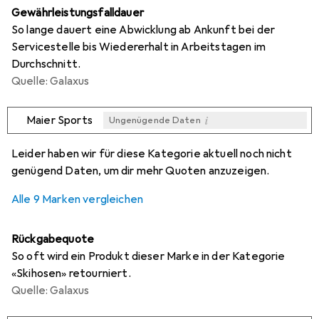
Gewährleistungsfalldauer
So lange dauert eine Abwicklung ab Ankunft bei der
Servicestelle bis Wiedererhalt in Arbeitstagen im
Durchschnitt.
Quelle: Galaxus
i
Maier Sports
Ungenügende Daten
i
i
i
i
Ungenügende Daten
Ungenügende Daten
Ungenügende Daten
Ungenügende Daten
Leider haben wir für diese Kategorie aktuell noch nicht
genügend Daten, um dir mehr Quoten anzuzeigen.
Alle 9 Marken vergleichen
Rückgabequote
So oft wird ein Produkt dieser Marke in der Kategorie
«Skihosen» retourniert.
Quelle: Galaxus