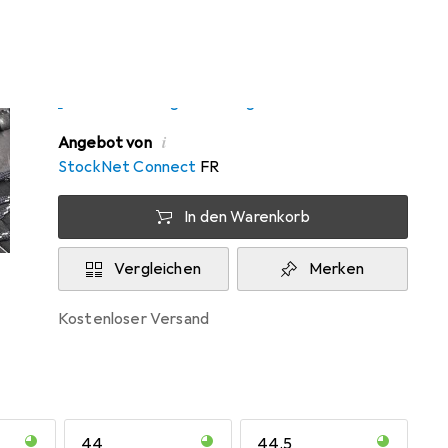
Zwischen Do, 13.8. und Mo, 17.8. geliefert
Nur 2 Stück an Lager beim Drittanbieter
Lieferort angeben für genaue Lieferzeit
i
Angebot von
StockNet Connect
FR
In den Warenkorb
Vergleichen
Merken
kostenloser Versand
44
44.5