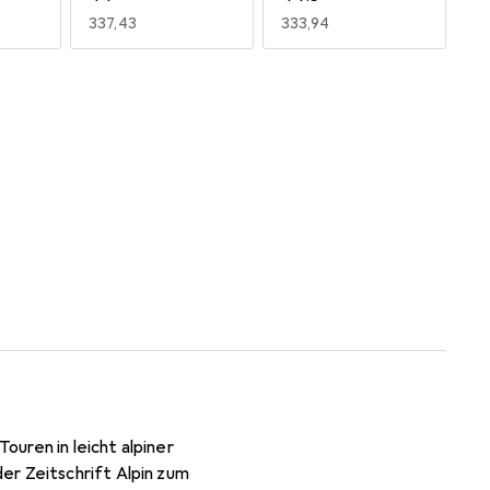
EUR
337,43
EUR
333,94
uren in leicht alpiner
er Zeitschrift Alpin zum