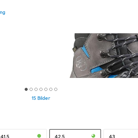
ung
15 Bilder
41.5
42.5
43