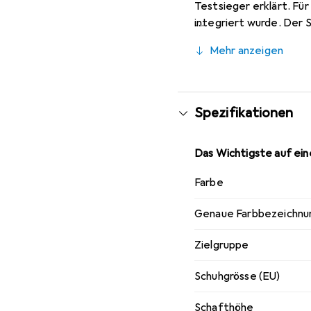
Testsieger erklärt. F
integriert wurde. Der 
Ausserdem bietet die M
Mehr anzeigen
Nicht zuletzt macht da
Spezifikationen
Das Wichtigste auf eine
Farbe
Genaue Farbbezeichnu
Zielgruppe
Schuhgrösse (EU)
Schafthöhe