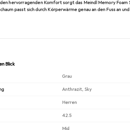
ür den hervorragenden Komfort sorgt das Meindl Memory Foam 
Schaum passt sich durch Körperwärme genau an den Fuss an und 
eindl Multigrip 3 Sohle von Vibram mit integriertem Dämpfung
s Gore-Tex Material den Wanderschuh zuverlässig wasserfest.
n Blick
Grau
ng
Anthrazit
,
Sky
Herren
42.5
Mid