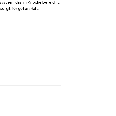
System, das im Knöchelbereich
sorgt für guten Halt.
skeil aus EVA optimale Traktion.