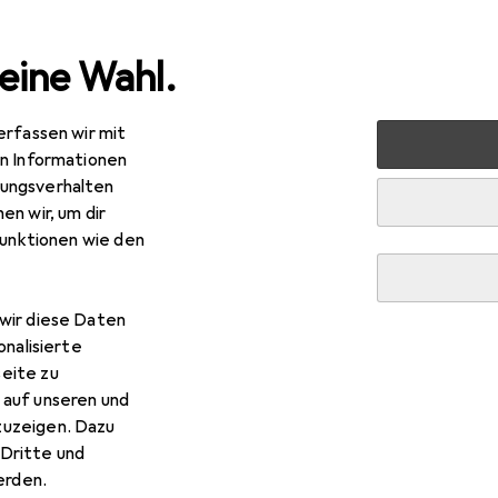
eine Wahl.
erfassen wir mit
rt
Outdoor
Wandern
Wanderschuhe
Meindl Bella
en Informationen
ungsverhalten
en wir, um dir
funktionen wie den
wir diese Daten
onalisierte
eite zu
 auf unseren und
zuzeigen. Dazu
Dritte und
rden.