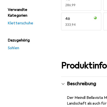
EUR
286,99
Verwandte
Kategorien
46
Kletterschuhe
EUR
333,94
Mehr anzeigen
Dazugehörig
Sohlen
Produktinf
Beschreibung
Der Meindl Bellavista 
Landschaft als auch fü