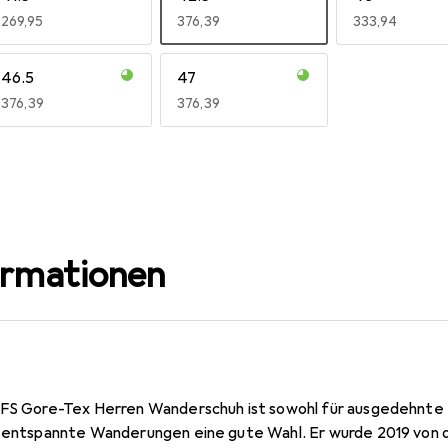
EUR
269,95
EUR
376,39
EUR
333,94
46.5
47
EUR
376,39
EUR
376,39
ormationen
MFS Gore-Tex Herren Wanderschuh ist sowohl für ausgedehnte To
r entspannte Wanderungen eine gute Wahl. Er wurde 2019 von d