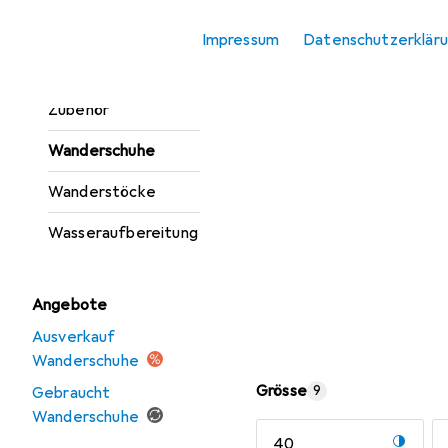
Trinkflasche +
Impressum
Datenschutzerklär
Thermosflasche
Trinkflasche
Zubehör
Wanderschuhe
Wanderstöcke
Wasseraufbereitung
Angebote
Ausverkauf
Wanderschuhe
Grösse
9
Gebraucht
Wanderschuhe
40