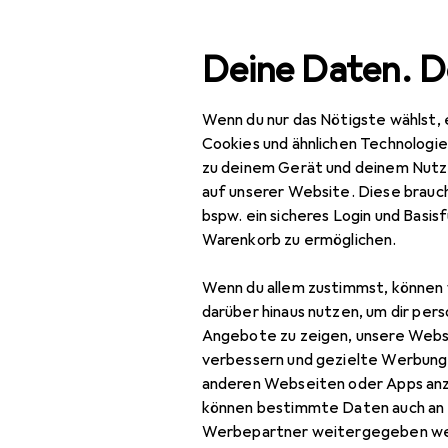
Suche
Deine Daten. D
Wenn du nur das Nötigste wählst, 
Navigation nach Kategorien
Gesamtsortiment
Spo
Gesamtsortiment
Cookies und ähnlichen Technologi
zu deinem Gerät und deinem Nutz
Sport
auf unserer Website. Diese brauch
bspw. ein sicheres Login und Basis
Outdoor
Warenkorb zu ermöglichen.
Wandern
Wenn du allem zustimmst, können 
GPS Gerät
darüber hinaus nutzen, um dir pers
Angebote zu zeigen, unsere Webs
Rucksack
verbessern und gezielte Werbung
anderen Webseiten oder Apps an
Rucksack Zubehör
können bestimmte Daten auch an 
Stöcke Zubehör
Werbepartner weitergegeben we