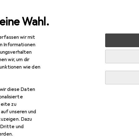
eine Wahl.
erfassen wir mit
rt
Outdoor
Wandern
Wanderschuhe
Meindl Tona
en Informationen
ungsverhalten
en wir, um dir
funktionen wie den
wir diese Daten
onalisierte
eite zu
 auf unseren und
zuzeigen. Dazu
Dritte und
rden.