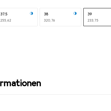
37.5
38
39
EUR
255,62
EUR
320,76
EUR
233,75
ormationen