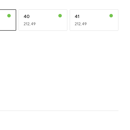
40
41
EUR
212,49
EUR
212,49