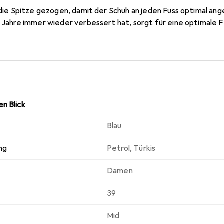
n die Spitze gezogen, damit der Schuh an jeden Fuss optimal an
e Jahre immer wieder verbessert hat, sorgt für eine optimale 
n Blick
Blau
ng
Petrol
,
Türkis
Damen
39
Mid