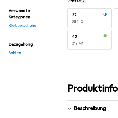
Grösse
7
Verwandte
37
Kategorien
EUR
254,10
Kletterschuhe
42
EUR
212,49
Dazugehörig
Sohlen
Mehr anzeigen
Produktinf
Beschreibung