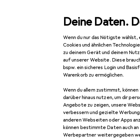
Suche
Deine Daten. D
Wenn du nur das Nötigste wählst, 
Navigation nach Kategorien
Gesamtsortiment
Spo
Gesamtsortiment
Cookies und ähnlichen Technologi
zu deinem Gerät und deinem Nutz
Sport
auf unserer Website. Diese brauch
bspw. ein sicheres Login und Basis
Outdoor
Warenkorb zu ermöglichen.
Wandern
Wenn du allem zustimmst, können 
GPS Gerät
darüber hinaus nutzen, um dir pers
Angebote zu zeigen, unsere Webs
Rucksack
verbessern und gezielte Werbung
anderen Webseiten oder Apps an
Rucksack Zubehör
können bestimmte Daten auch an 
Stöcke Zubehör
Werbepartner weitergegeben we