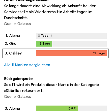
So lange dauert eine Abwicklung ab Ankunft bei der
Servicestelle bis Wiedererhalt in Arbeitstagen im
Durchschnitt.
Quelle: Galaxus
1.
Alpina
i
0
Tage
2.
Giro
3
Tage
3
Tage
3.
Oakley
13
Tage
13
Tage
Alle 11 Marken vergleichen
Rückgabequote
So oft wird ein Produkt dieser Marke in der Kategorie
«Skibrille» retourniert.
Quelle: Galaxus
3.
Alpina
15,9
%
15,9
%