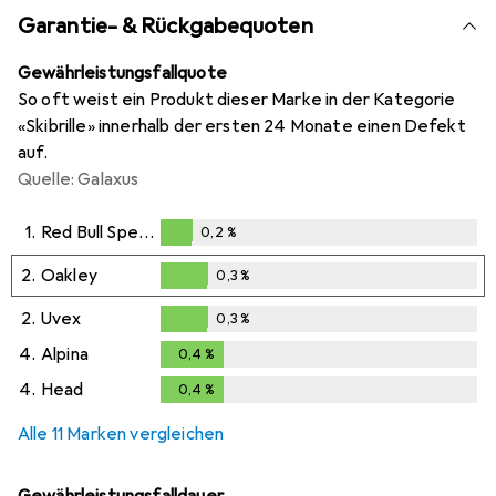
Garantie- & Rückgabequoten
Gewährleistungsfallquote
So oft weist ein Produkt dieser Marke in der Kategorie
«Skibrille» innerhalb der ersten 24 Monate einen Defekt
auf.
Quelle: Galaxus
1.
Red Bull Spect
0,2
%
0,2
%
2.
Oakley
0,3
%
0,3
%
2.
Uvex
0,3
%
0,3
%
4.
Alpina
0,4
%
0,4
%
4.
Head
0,4
%
0,4
%
Alle 11 Marken vergleichen
Gewährleistungsfalldauer