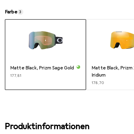
Farbe
3
Matte Black, Prizm Sage Gold
Matte Black, Prizm
Iridium
EUR
177,81
EUR
178,70
Produktinformationen