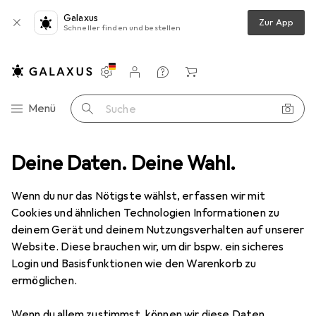
Galaxus
Zur App
Schneller finden und bestellen
Einstellungen
Kundenkonto
Vergleichslisten
Merklisten
Warenkorb
Navigation nach Kategorien
Menü
Suche
rt
Deine Daten. Deine Wahl.
Wintersport Schutzausrüstung
Skibrille
Oakley Fall Line
Wenn du nur das Nötigste wählst, erfassen wir mit
Cookies und ähnlichen Technologien Informationen zu
7 Bilder
deinem Gerät und deinem Nutzungsverhalten auf unserer
Website. Diese brauchen wir, um dir bspw. ein sicheres
EUR
177,81
Login und Basisfunktionen wie den Warenkorb zu
Oakley
Fall Line
ermöglichen.
Preis in EUR inkl. MwSt.
Wenn du allem zustimmst, können wir diese Daten