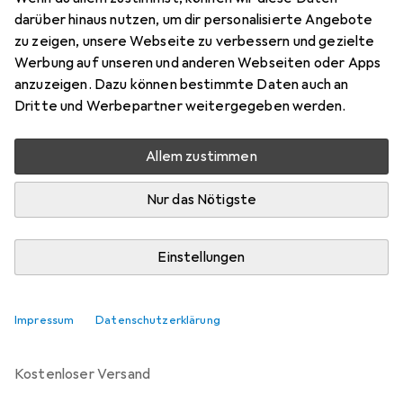
darüber hinaus nutzen, um dir personalisierte Angebote
Marke
Bewertungen
zu zeigen, unsere Webseite zu verbessern und gezielte
Mehr von Oakley
1
Werbung auf unseren und anderen Webseiten oder Apps
anzuzeigen. Dazu können bestimmte Daten auch an
Dritte und Werbepartner weitergegeben werden.
Zwischen Do, 13.8. und Mo, 17.8. geliefert
Nur 3 Stück an Lager beim Drittanbieter
Allem zustimmen
Lieferort angeben für genaue Lieferzeit
Nur das Nötigste
i
Angebot von
StockNet Connect
FR
Einstellungen
In den Warenkorb
Impressum
Datenschutzerklärung
Vergleichen
Merken
kostenloser Versand