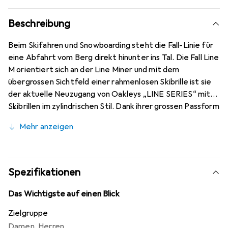
Beschreibung
Beim Skifahren und Snowboarding steht die Fall-Linie für
eine Abfahrt vom Berg direkt hinunter ins Tal. Die Fall Line
M orientiert sich an der Line Miner und mit dem
übergrossen Sichtfeld einer rahmenlosen Skibrille ist sie
der aktuelle Neuzugang von Oakleys „LINE SERIES“ mit
Skibrillen im zylindrischen Stil. Dank ihrer grossen Passform
ist die Fall Line M optimal für verschiedenste
Mehr anzeigen
Gesichtsformen geeignet und lässt sich perfekt mit den
meisten erhältlichen Helmen kombinieren. Dank Oakleys
Ridgelock-Technologie lässt sich das Glas schnell und
einfach tauschen, und eine Rundumdichtung schützt die
Spezifikationen
Skibrille vor Witterungseinflüssen.
Das Wichtigste auf einen Blick
Zielgruppe
Damen
,
Herren