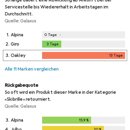
Servicestelle bis Wiedererhalt in Arbeitstagen im
Durchschnitt.
Quelle: Galaxus
1.
Alpina
i
0
Tage
2.
Giro
3
Tage
3
Tage
3.
Oakley
13
Tage
13
Tage
Alle 11 Marken vergleichen
Rückgabequote
So oft wird ein Produkt dieser Marke in der Kategorie
«Skibrille» retourniert.
Quelle: Galaxus
3.
Alpina
15,9
%
15,9
%
4.
Julbo
20
%
20
%