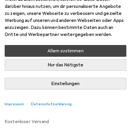
darüber hinaus nutzen, um dir personalisierte Angebote
Marke
Bewertungen
zu zeigen, unsere Webseite zu verbessern und gezielte
Mehr von Oakley
62
Werbung auf unseren und anderen Webseiten oder Apps
anzuzeigen. Dazu können bestimmte Daten auch an
Dritte und Werbepartner weitergegeben werden.
Zwischen Do, 13.8. und Mo, 17.8. geliefert
Mehr als 10 Stück an Lager beim Drittanbieter
Allem zustimmen
Lieferort angeben für genaue Lieferzeit
Nur das Nötigste
i
Angebot von
StockNet Connect
FR
Einstellungen
In den Warenkorb
Impressum
Datenschutzerklärung
Vergleichen
Merken
kostenloser Versand