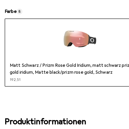
Farbe
8
Matt Schwarz / Prizm Rose Gold Iridium, matt schwarz pri
gold iridium, Matte black/prizm rose gold, Schwarz
EUR
192,51
Produktinformationen