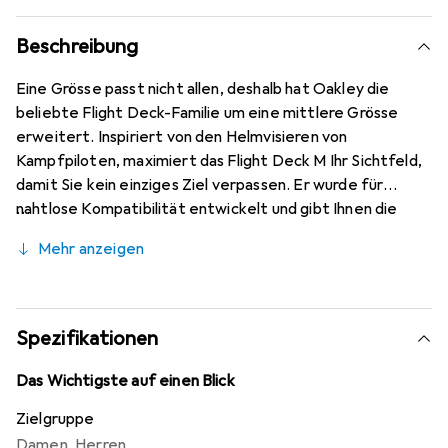
Beschreibung
Eine Grösse passt nicht allen, deshalb hat Oakley die
beliebte Flight Deck-Familie um eine mittlere Grösse
erweitert. Inspiriert von den Helmvisieren von
Kampfpiloten, maximiert das Flight Deck M Ihr Sichtfeld,
damit Sie kein einziges Ziel verpassen. Er wurde für
nahtlose Kompatibilität entwickelt und gibt Ihnen die
Flexibilität, den Helm zu wählen, der zu Ihrem Stil passt.
Mehr anzeigen
Dank der Ridgelock-Technologie von Oakley lassen sich
die Gläser schnell und einfach austauschen, während
gleichzeitig eine vollständige Abdichtung der Gläser
gewährleistet ist, um zu verhindern, dass raue
Spezifikationen
Bedingungen in Ihre Goggle eindringen.
Das Wichtigste auf einen Blick
Zielgruppe
Damen
,
Herren