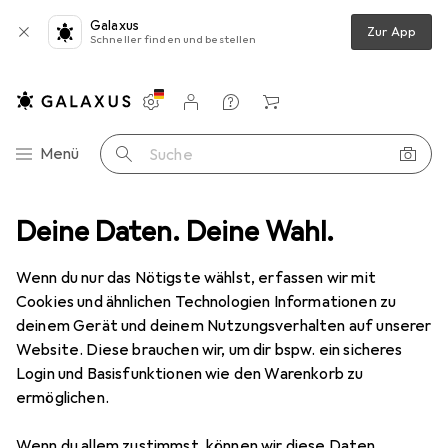
Galaxus
Zur App
Schneller finden und bestellen
Einstellungen
Kundenkonto
Vergleichslisten
Merklisten
Warenkorb
Navigation nach Kategorien
Menü
Suche
Wintersport Schutzausrüstung
Deine Daten. Deine Wahl.
Skibrille
Oakley Flight Deck M
Wenn du nur das Nötigste wählst, erfassen wir mit
Cookies und ähnlichen Technologien Informationen zu
9 Bilder
deinem Gerät und deinem Nutzungsverhalten auf unserer
Website. Diese brauchen wir, um dir bspw. ein sicheres
EUR
192,51
Login und Basisfunktionen wie den Warenkorb zu
Oakley
Flight Deck M
ermöglichen.
Preis in EUR inkl. MwSt.
Wenn du allem zustimmst, können wir diese Daten