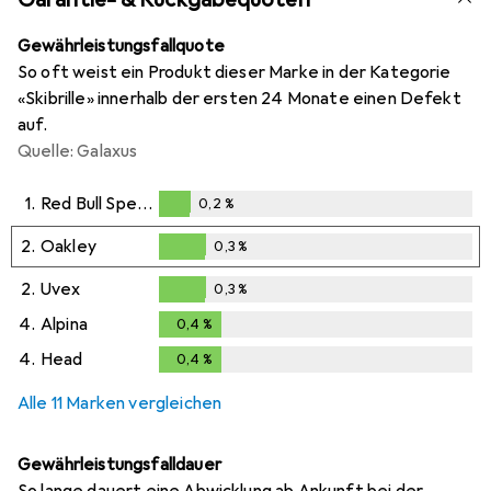
Gewährleistungsfallquote
So oft weist ein Produkt dieser Marke in der Kategorie
«Skibrille» innerhalb der ersten 24 Monate einen Defekt
auf.
Quelle: Galaxus
1.
Red Bull Spect
0,2
%
0,2
%
2.
Oakley
0,3
%
0,3
%
2.
Uvex
0,3
%
0,3
%
4.
Alpina
0,4
%
0,4
%
4.
Head
0,4
%
0,4
%
Alle 11 Marken vergleichen
Gewährleistungsfalldauer
So lange dauert eine Abwicklung ab Ankunft bei der