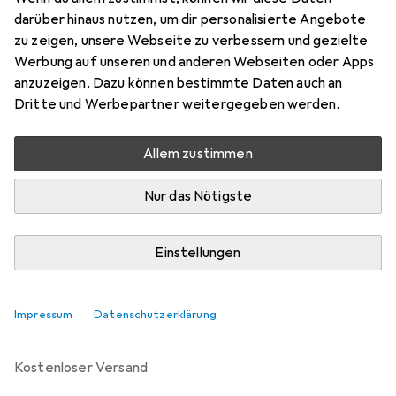
darüber hinaus nutzen, um dir personalisierte Angebote
Marke
Bewertungen
zu zeigen, unsere Webseite zu verbessern und gezielte
Mehr von Oakley
2
Werbung auf unseren und anderen Webseiten oder Apps
anzuzeigen. Dazu können bestimmte Daten auch an
Dritte und Werbepartner weitergegeben werden.
Zwischen Di, 11.8. und Mi, 12.8. geliefert
5 Stück an Lager beim Drittanbieter
Allem zustimmen
Lieferort angeben für genaue Lieferzeit
Nur das Nötigste
i
Angebot von
Bergzeit
DE
Einstellungen
In den Warenkorb
Impressum
Datenschutzerklärung
Vergleichen
Merken
kostenloser Versand