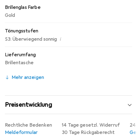
Brillenglas Farbe
Gold
Tönungsstufen
i
S3: Überwiegend sonnig
Lieferumfang
Brillentasche
Mehr anzeigen
Preisentwicklung
Rechtliche Bedenken
14 Tage gesetzl. Widerruf
24 
Meldeformular
30 Tage Rückgaberecht
Gew