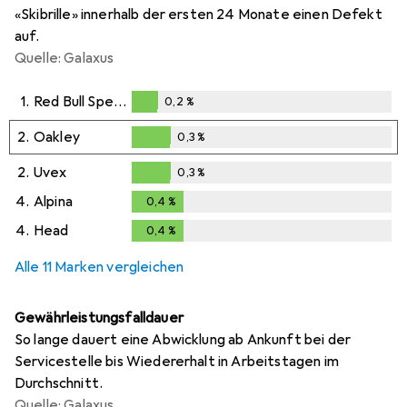
«Skibrille» innerhalb der ersten 24 Monate einen Defekt
auf.
Quelle: Galaxus
1.
Red Bull Spect
0,2
%
0,2
%
2.
Oakley
0,3
%
0,3
%
2.
Uvex
0,3
%
0,3
%
4.
Alpina
0,4
%
0,4
%
4.
Head
0,4
%
0,4
%
Alle 11 Marken vergleichen
Gewährleistungsfalldauer
So lange dauert eine Abwicklung ab Ankunft bei der
Servicestelle bis Wiedererhalt in Arbeitstagen im
Durchschnitt.
Quelle: Galaxus