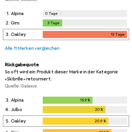
1.
Alpina
i
0
Tage
2.
Giro
3
Tage
3
Tage
3.
Oakley
13
Tage
13
Tage
Alle 11 Marken vergleichen
Rückgabequote
So oft wird ein Produkt dieser Marke in der Kategorie
«Skibrille» retourniert.
Quelle: Galaxus
3.
Alpina
15,9
%
15,9
%
4.
Julbo
20
%
20
%
5.
Oakley
20,9
%
20,9
%