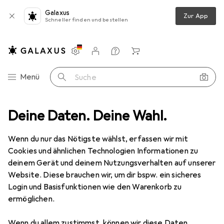
Galaxus
Zur App
Schneller finden und bestellen
Einstellungen
Kundenkonto
Vergleichslisten
Merklisten
Warenkorb
Navigation nach Kategorien
Menü
Suche
Wintersport Schutzausrüstung
Deine Daten. Deine Wahl.
Skibrille
Oakley Line Miner M
Wenn du nur das Nötigste wählst, erfassen wir mit
Cookies und ähnlichen Technologien Informationen zu
8 Bilder
deinem Gerät und deinem Nutzungsverhalten auf unserer
Website. Diese brauchen wir, um dir bspw. ein sicheres
EUR
138,70
Login und Basisfunktionen wie den Warenkorb zu
Oakley
Line Miner M
ermöglichen.
Preis in EUR inkl. MwSt.
Wenn du allem zustimmst, können wir diese Daten