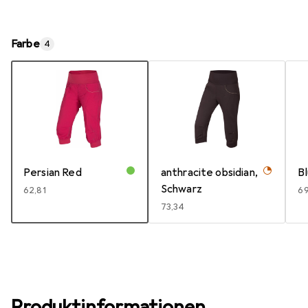
Farbe
4
Persian Red
anthracite obsidian,
B
Schwarz
EUR
62,81
E
6
EUR
73,34
Produktinformationen