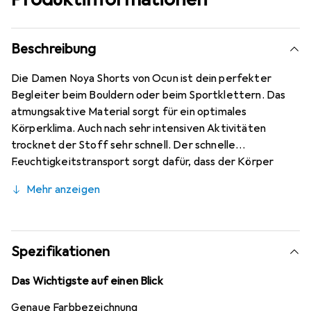
Beschreibung
Die Damen Noya Shorts von Ocun ist dein perfekter
Begleiter beim Bouldern oder beim Sportklettern. Das
atmungsaktive Material sorgt für ein optimales
Körperklima. Auch nach sehr intensiven Aktivitäten
trocknet der Stoff sehr schnell. Der schnelle
Feuchtigkeitstransport sorgt dafür, dass der Körper
nicht auskühlt. Das elastische Material macht jede
Mehr anzeigen
Bewegung mit. Die Shorts hat einen breiten Bund.
Spezifikationen
Das Wichtigste auf einen Blick
Genaue Farbbezeichnung