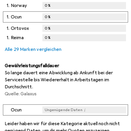
1.
Norway
0
%
1.
Ocun
0
%
1.
Ortovox
0
%
1.
Reima
0
%
Alle 29 Marken vergleichen
Gewährleistungsfalldauer
So lange dauert eine Abwicklung ab Ankunft bei der
Servicestelle bis Wiedererhalt in Arbeitstagen im
Durchschnitt.
Quelle: Galaxus
i
Ocun
Ungenügende Daten
i
i
i
i
Ungenügende Daten
Ungenügende Daten
Ungenügende Daten
Ungenügende Daten
Leider haben wir für diese Kategorie aktuell noch nicht
genügend Daten, um dir mehr Quoten anzuzeigen.