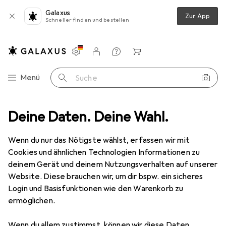
Galaxus
Zur App
Schneller finden und bestellen
Einstellungen
Kundenkonto
Vergleichslisten
Merklisten
Warenkorb
Navigation nach Kategorien
Menü
Suche
door
Deine Daten. Deine Wahl.
Outdoorbekleidung
Outdoorhose
Ocun Noya Shorts
Wenn du nur das Nötigste wählst, erfassen wir mit
Cookies und ähnlichen Technologien Informationen zu
5 Bilder
deinem Gerät und deinem Nutzungsverhalten auf unserer
Website. Diese brauchen wir, um dir bspw. ein sicheres
EUR
62,81
Login und Basisfunktionen wie den Warenkorb zu
Ocun
Noya Shorts
ermöglichen.
S
Wenn du allem zustimmst, können wir diese Daten