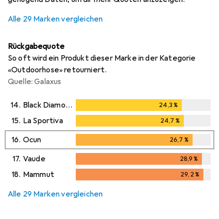
Alle 29 Marken vergleichen
Rückgabequote
So oft wird ein Produkt dieser Marke in der Kategorie
«Outdoorhose» retourniert.
Quelle: Galaxus
14.
Black Diamond
24,3
%
24,3
%
15.
La Sportiva
24,7
%
24,7
%
16.
Ocun
26,7
%
26,7
%
17.
Vaude
28,9
%
28,9
%
18.
Mammut
29,2
%
29,2
%
Alle 29 Marken vergleichen