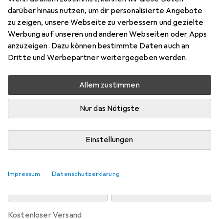
Preis in EUR inkl. MwSt.
darüber hinaus nutzen, um dir personalisierte Angebote
zu zeigen, unsere Webseite zu verbessern und gezielte
Marke
Bewertungen
Werbung auf unseren und anderen Webseiten oder Apps
Mehr von Ocun
1
anzuzeigen. Dazu können bestimmte Daten auch an
Dritte und Werbepartner weitergegeben werden.
Zwischen Fr, 14.8. und Mo, 17.8. geliefert
Allem zustimmen
Nur 1 Stück an Lager beim Drittanbieter
Lieferort angeben für genaue Lieferzeit
Nur das Nötigste
i
Angebot von
Shopping Factory
FR
Einstellungen
In den Warenkorb
Impressum
Datenschutzerklärung
Vergleichen
Merken
kostenloser Versand