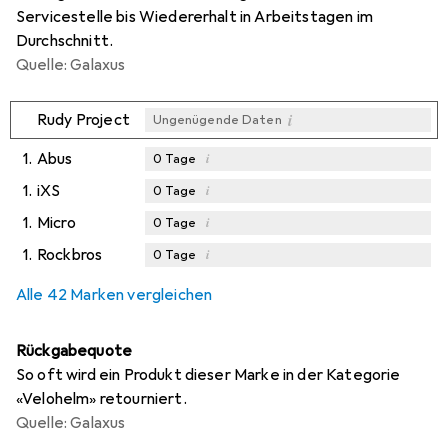
Servicestelle bis Wiedererhalt in Arbeitstagen im
Durchschnitt.
Quelle: Galaxus
i
Rudy Project
Ungenügende Daten
1.
Abus
i
0
Tage
1.
iXS
i
0
Tage
1.
Micro
i
0
Tage
1.
Rockbros
i
0
Tage
Alle 42 Marken vergleichen
Rückgabequote
So oft wird ein Produkt dieser Marke in der Kategorie
«Velohelm» retourniert.
Quelle: Galaxus