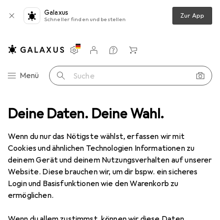
Galaxus
Zur App
Schneller finden und bestellen
Einstellungen
Kundenkonto
Vergleichslisten
Merklisten
Warenkorb
Navigation nach Kategorien
Menü
Suche
Sport
Deine Daten. Deine Wahl.
Bike
Veloausrüstung
Velohelm
Rudy Project Rush
Wenn du nur das Nötigste wählst, erfassen wir mit
Cookies und ähnlichen Technologien Informationen zu
8 Bilder
deinem Gerät und deinem Nutzungsverhalten auf unserer
Rudy Project
Rush
Website. Diese brauchen wir, um dir bspw. ein sicheres
Login und Basisfunktionen wie den Warenkorb zu
54 - 58 cm
ermöglichen.
Marke
Bewertungen
Wenn du allem zustimmst, können wir diese Daten