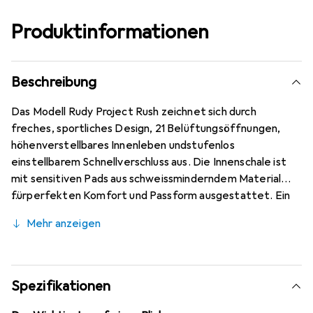
Produktinformationen
Beschreibung
Das Modell Rudy Project Rush zeichnet sich durch
freches, sportliches Design, 21 Belüftungsöffnungen,
höhenverstellbares Innenleben undstufenlos
einstellbarem Schnellverschluss aus. Die Innenschale ist
mit sensitiven Pads aus schweissminderndem Material
fürperfekten Komfort und Passform ausgestattet. Ein
abnehmbarer Visor ist imLieferumfang enthalten. Das
Mehr anzeigen
oberste Ziel von Rudy Project ist die Minimierung von
Unfallfolgen. Aus diesem Grund produziert Rudy Project in
der bewährten In Mold Technologie, dem direkten
Einspritzen der schützenden Polystyrolmasse (EPS) in die
Spezifikationen
Polycarbonatschale, um eine deutlich festere,