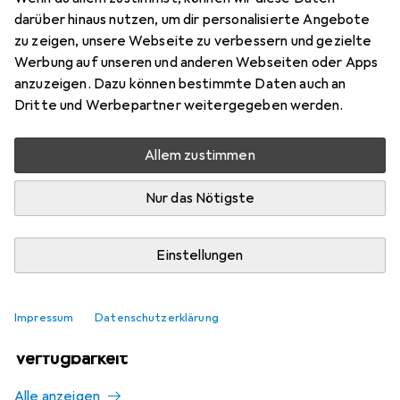
Mehr von Rudy Project
darüber hinaus nutzen, um dir personalisierte Angebote
zu zeigen, unsere Webseite zu verbessern und gezielte
Werbung auf unseren und anderen Webseiten oder Apps
Aktuell nicht lieferbar
anzuzeigen. Dazu können bestimmte Daten auch an
Dritte und Werbepartner weitergegeben werden.
Benachrichtigen, wenn lieferbar
Allem zustimmen
Vergleichen
Merken
Nur das Nötigste
i
Kostenloser Versand ab 30,–
Einstellungen
Impressum
Datenschutzerklärung
Ähnliche Produkte mit besserer
Verfügbarkeit
Alle anzeigen