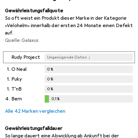
Gewährleistungsfallquote
So oft weist ein Produkt dieser Marke in der Kategorie
«Velohelm» innerhalb der ersten 24 Monate einen Defekt
auf.
Quelle: Galaxus
i
Rudy Project
Ungenügende Daten
1.
O Neal
0
%
1.
Puky
0
%
1.
T'nB
0
%
4.
Bern
0,1
%
0,1
%
Alle 42 Marken vergleichen
Gewährleistungsfalldauer
So lange dauert eine Abwicklung ab Ankunft bei der