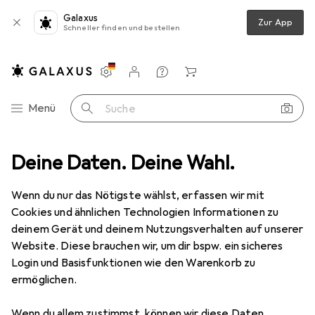
Galaxus
Zur App
Schneller finden und bestellen
Einstellungen
Kundenkonto
Vergleichslisten
Merklisten
Warenkorb
Navigation nach Kategorien
Menü
Suche
emsen
Deine Daten. Deine Wahl.
Zubehör Velobremsen
Shimano Deore XT SM-BH90-SBM
Wenn du nur das Nötigste wählst, erfassen wir mit
Cookies und ähnlichen Technologien Informationen zu
5 Bilder
deinem Gerät und deinem Nutzungsverhalten auf unserer
Website. Diese brauchen wir, um dir bspw. ein sicheres
EUR
20,47
Login und Basisfunktionen wie den Warenkorb zu
Shimano
Deore XT SM-BH90-SBM
ermöglichen.
Preis in EUR inkl. MwSt.
Wenn du allem zustimmst, können wir diese Daten