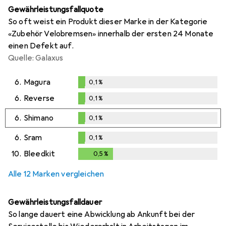
Gewährleistungsfallquote
So oft weist ein Produkt dieser Marke in der Kategorie
«Zubehör Velobremsen» innerhalb der ersten 24 Monate
einen Defekt auf.
Quelle: Galaxus
6.
Magura
0,1
%
0,1
%
6.
Reverse
0,1
%
0,1
%
6.
Shimano
0,1
%
0,1
%
6.
Sram
0,1
%
0,1
%
10.
Bleedkit
0,5
%
0,5
%
Alle 12 Marken vergleichen
Gewährleistungsfalldauer
So lange dauert eine Abwicklung ab Ankunft bei der