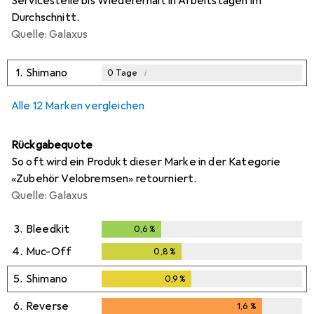
Servicestelle bis Wiedererhalt in Arbeitstagen im
Durchschnitt.
Quelle: Galaxus
1.
Shimano
i
0
Tage
Alle 12 Marken vergleichen
Rückgabequote
So oft wird ein Produkt dieser Marke in der Kategorie
«Zubehör Velobremsen» retourniert.
Quelle: Galaxus
3.
Bleedkit
0,6
%
0,6
%
4.
Muc-Off
0,8
%
0,8
%
5.
Shimano
0,9
%
0,9
%
6.
Reverse
1,6
%
1,6
%