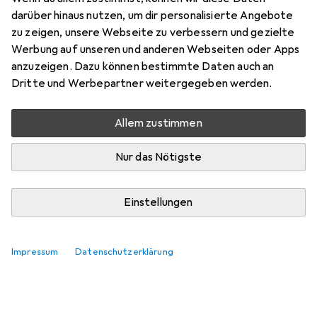
darüber hinaus nutzen, um dir personalisierte Angebote
Bewertungen
zu zeigen, unsere Webseite zu verbessern und gezielte
7
Werbung auf unseren und anderen Webseiten oder Apps
anzuzeigen. Dazu können bestimmte Daten auch an
Dritte und Werbepartner weitergegeben werden.
Zwischen Sa, 15.8. und Di, 18.8. geliefert
Nur 1 Stück an Lager beim Lieferanten
Allem zustimmen
Lieferort angeben für genaue Lieferzeit
Nur das Nötigste
In den Warenkorb
Einstellungen
Vergleichen
Merken
i
Kostenloser Versand ab 30,–
Impressum
Datenschutzerklärung