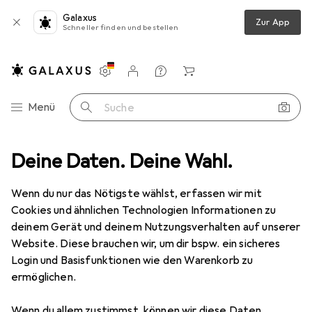
Galaxus
Zur App
Schneller finden und bestellen
Einstellungen
Kundenkonto
Vergleichslisten
Merklisten
Warenkorb
Navigation nach Kategorien
Menü
Suche
+ Pilates
Deine Daten. Deine Wahl.
Sport-BH
Triumph Sport-BH "Triaction Extreme Lite"
Wenn du nur das Nötigste wählst, erfassen wir mit
Cookies und ähnlichen Technologien Informationen zu
20 Bilder
deinem Gerät und deinem Nutzungsverhalten auf unserer
Triumph
Sport-BH "Triaction Extreme
Website. Diese brauchen wir, um dir bspw. ein sicheres
Lite"
Login und Basisfunktionen wie den Warenkorb zu
ermöglichen.
85 B
Wenn du allem zustimmst, können wir diese Daten