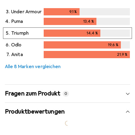
3.
Under Armour
9,1
%
9,1
%
4.
Puma
13,4
%
13,4
%
5.
Triumph
14,4
%
14,4
%
6.
Odlo
19,6
%
19,6
%
7.
Anita
21,9
%
21,9
%
Alle 8 Marken vergleichen
Fragen zum Produkt
0
Produktbewertungen