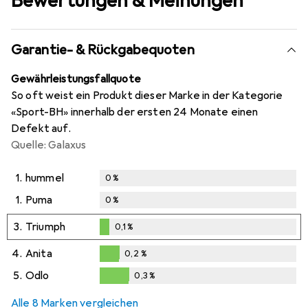
Bewertungen & Meinungen
Garantie- & Rückgabequoten
Gewährleistungsfallquote
So oft weist ein Produkt dieser Marke in der Kategorie
«Sport-BH» innerhalb der ersten 24 Monate einen
Defekt auf.
Quelle: Galaxus
1.
hummel
0
%
1.
Puma
0
%
3.
Triumph
0,1
%
0,1
%
4.
Anita
0,2
%
0,2
%
5.
Odlo
0,3
%
0,3
%
Alle 8 Marken vergleichen