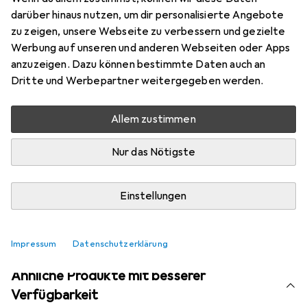
Marke
Bewertungen
darüber hinaus nutzen, um dir personalisierte Angebote
Mehr von Triumph
6
zu zeigen, unsere Webseite zu verbessern und gezielte
Werbung auf unseren und anderen Webseiten oder Apps
anzuzeigen. Dazu können bestimmte Daten auch an
Aktuell nicht lieferbar
Dritte und Werbepartner weitergegeben werden.
Benachrichtigen, wenn lieferbar
Allem zustimmen
Nur das Nötigste
Vergleichen
Merken
i
Kostenloser Versand ab 30,–
Einstellungen
Impressum
Datenschutzerklärung
Ähnliche Produkte mit besserer
Verfügbarkeit