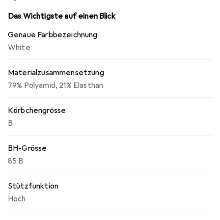
lassen. Leichtes Mesh-Material mit hochflexiblem
Gewebe gedoppelt für flexible Unterstützung. Weiche,
Das Wichtigste auf einen Blick
antibakterielle Qualität, auch für sensible Haut geeignet.
Genaue Farbbezeichnung
White
Materialzusammensetzung
79% Polyamid, 21% Elasthan
Körbchengrösse
B
BH-Grösse
85 B
Stützfunktion
Hoch