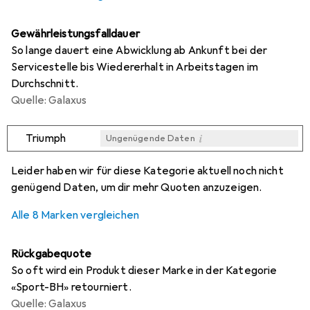
Gewährleistungsfalldauer
So lange dauert eine Abwicklung ab Ankunft bei der
Servicestelle bis Wiedererhalt in Arbeitstagen im
Durchschnitt.
Quelle: Galaxus
i
Triumph
Ungenügende Daten
i
i
i
i
Ungenügende Daten
Ungenügende Daten
Ungenügende Daten
Ungenügende Daten
Leider haben wir für diese Kategorie aktuell noch nicht
genügend Daten, um dir mehr Quoten anzuzeigen.
Alle 8 Marken vergleichen
Rückgabequote
So oft wird ein Produkt dieser Marke in der Kategorie
«Sport-BH» retourniert.
Quelle: Galaxus