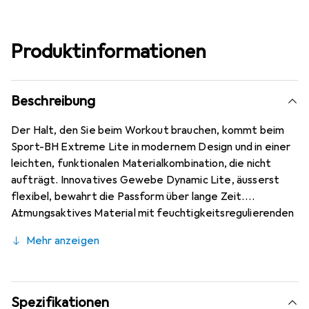
Produktinformationen
Beschreibung
Der Halt, den Sie beim Workout brauchen, kommt beim
Sport-BH Extreme Lite in modernem Design und in einer
leichten, funktionalen Materialkombination, die nicht
aufträgt. Innovatives Gewebe Dynamic Lite, äusserst
flexibel, bewahrt die Passform über lange Zeit.
Atmungsaktives Material mit feuchtigkeitsregulierenden
Zonen, ungepolsterte formende Cups, die die Brust
Mehr anzeigen
sicher umschliessen, und ein breites Unterbrustband mit
samtigem Touch, das angenehm auf der Haut liegt.
Längenverstellbare, gepolsterte Träger, die sich mit
praktischen Klippverschlüssen auch über Kreuz tragen
Spezifikationen