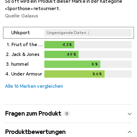
So oft wird ein Produkt dieser Marke in der Kategorie
«Sporthose» retourniert.
Quelle: Galaxus
i
Uhlsport
Ungenügende Daten
1.
Fruit of the Loom
4,3
%
4,3
%
2.
Jack & Jones
4,9
%
4,9
%
3.
hummel
8
%
8
%
4.
Under Armour
8,6
%
8,6
%
Alle 16 Marken vergleichen
Fragen zum Produkt
0
Produktbewertungen