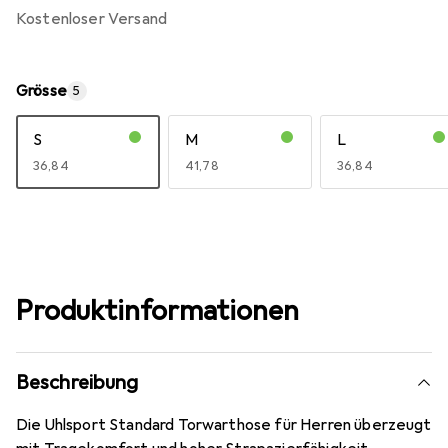
kostenloser Versand
Grösse
5
S
M
L
EUR
36,84
EUR
41,78
EUR
36,84
Produktinformationen
Beschreibung
Die Uhlsport Standard Torwarthose für Herren überzeugt