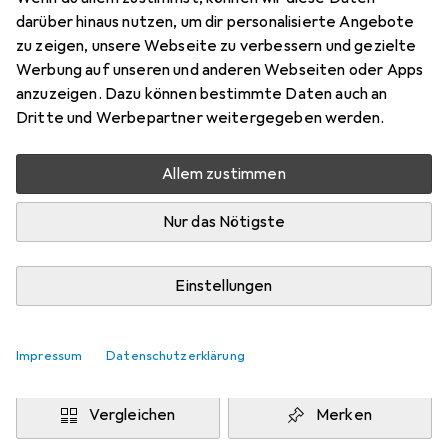
S
darüber hinaus nutzen, um dir personalisierte Angebote
Preis in EUR inkl. MwSt.
zu zeigen, unsere Webseite zu verbessern und gezielte
Werbung auf unseren und anderen Webseiten oder Apps
Marke
Bewertungen
anzuzeigen. Dazu können bestimmte Daten auch an
Mehr von Uhlsport
Dritte und Werbepartner weitergegeben werden.
Allem zustimmen
Zwischen Fr, 14.8. und Mo, 17.8. geliefert
Mehr als 10 Stück an Lager beim Drittanbieter
Nur das Nötigste
Lieferort angeben für genaue Lieferzeit
i
Angebot von
Einstellungen
Shopping Factory
FR
Impressum
Datenschutzerklärung
In den Warenkorb
Vergleichen
Merken