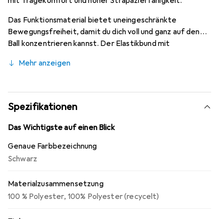
mit Tragekomfort und hoher Strapazierfähigkeit.
Das Funktionsmaterial bietet uneingeschränkte
Bewegungsfreiheit, damit du dich voll und ganz auf den
Ball konzentrieren kannst. Der Elastikbund mit
integriertem Kordelzug und die elastischen Fussschlaufen
Mehr anzeigen
ermöglichen eine optimale Passform. Dank der
ergonomischen Knie- und Hüftpolsterung bist du bestens
geschützt. Uhlsport-Logos verleihen der Hose den
letzten Feinschliff.
Spezifikationen
Das Wichtigste auf einen Blick
Genaue Farbbezeichnung
Schwarz
Materialzusammensetzung
100 % Polyester
,
100% Polyester (recycelt)