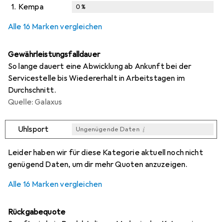
1.
Kempa
0
%
Alle 16 Marken vergleichen
Gewährleistungsfalldauer
So lange dauert eine Abwicklung ab Ankunft bei der
Servicestelle bis Wiedererhalt in Arbeitstagen im
Durchschnitt.
Quelle: Galaxus
i
Uhlsport
Ungenügende Daten
i
i
i
i
Ungenügende Daten
Ungenügende Daten
Ungenügende Daten
Ungenügende Daten
Leider haben wir für diese Kategorie aktuell noch nicht
genügend Daten, um dir mehr Quoten anzuzeigen.
Alle 16 Marken vergleichen
Rückgabequote