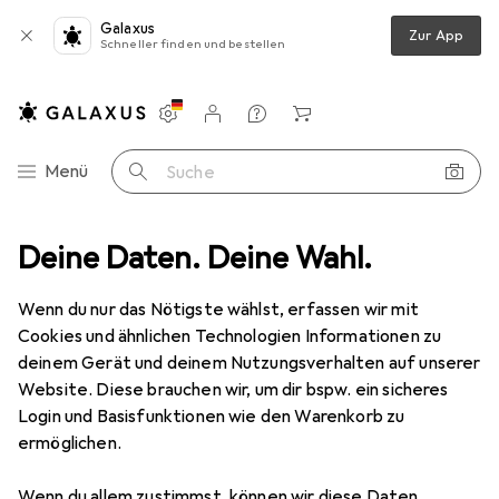
Galaxus
Zur App
Schneller finden und bestellen
Einstellungen
Kundenkonto
Vergleichslisten
Merklisten
Warenkorb
Navigation nach Kategorien
Menü
Suche
a + Pilates
Deine Daten. Deine Wahl.
Sporthose
Uhlsport Standard Torwarthose Herren
Wenn du nur das Nötigste wählst, erfassen wir mit
Cookies und ähnlichen Technologien Informationen zu
5 Bilder
deinem Gerät und deinem Nutzungsverhalten auf unserer
Website. Diese brauchen wir, um dir bspw. ein sicheres
EUR
36,84
Login und Basisfunktionen wie den Warenkorb zu
Uhlsport
Standard Torwarthose
ermöglichen.
Herren
Wenn du allem zustimmst, können wir diese Daten