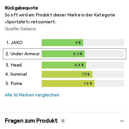
Rückgabequote
So oft wird ein Produkt dieser Marke in der Kategorie
«Sportshirt» retourniert.
Quelle: Galaxus
1.
JAKO
6
%
6
%
2.
Under Armour
6,2
%
6,2
%
3.
Head
6,4
%
6,4
%
4.
hummel
7,3
%
7,3
%
5.
Puma
7,6
%
7,6
%
Alle 16 Marken vergleichen
Fragen zum Produkt
0