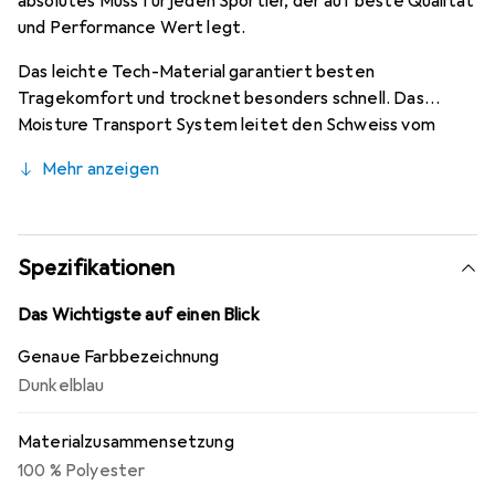
absolutes Muss für jeden Sportler, der auf beste Qualität
und Performance Wert legt.
Das leichte Tech-Material garantiert besten
Tragekomfort und trocknet besonders schnell. Das
Moisture Transport System leitet den Schweiss vom
Körper weg und hält dich angenehm trocken. Raglanärmel
Mehr anzeigen
sowie der Stehkragen mit Kurzreissverschluss bieten eine
tolle Passform. Für den letzten Feinschliff sorgt das
Under Armour Logo auf der Brust.
Spezifikationen
Das Wichtigste auf einen Blick
Genaue Farbbezeichnung
Dunkelblau
Materialzusammensetzung
100 % Polyester