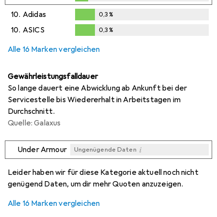
0,2
%
10.
Adidas
0,3
%
0,3
%
10.
ASICS
0,3
%
0,3
%
Alle 16 Marken vergleichen
Gewährleistungsfalldauer
So lange dauert eine Abwicklung ab Ankunft bei der
Servicestelle bis Wiedererhalt in Arbeitstagen im
Durchschnitt.
Quelle: Galaxus
i
Under Armour
Ungenügende Daten
i
i
i
i
Ungenügende Daten
Ungenügende Daten
Ungenügende Daten
Ungenügende Daten
Leider haben wir für diese Kategorie aktuell noch nicht
genügend Daten, um dir mehr Quoten anzuzeigen.
Alle 16 Marken vergleichen