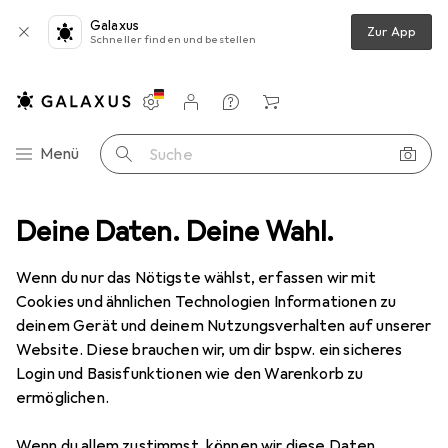
Galaxus
Zur App
Schneller finden und bestellen
Einstellungen
Kundenkonto
Vergleichslisten
Merklisten
Warenkorb
Navigation nach Kategorien
Menü
Suche
ng
Deine Daten. Deine Wahl.
Sportshirt
Under Armour Tech 2.0 Zip Trainingsshirt Herren
Wenn du nur das Nötigste wählst, erfassen wir mit
Cookies und ähnlichen Technologien Informationen zu
10 Bilder
deinem Gerät und deinem Nutzungsverhalten auf unserer
Website. Diese brauchen wir, um dir bspw. ein sicheres
EUR
39,38
Login und Basisfunktionen wie den Warenkorb zu
Under Armour
Tech 2.0 Zip
ermöglichen.
Trainingsshirt Herren
Wenn du allem zustimmst, können wir diese Daten