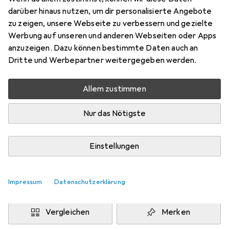
S
darüber hinaus nutzen, um dir personalisierte Angebote
Preis in EUR inkl. MwSt.
zu zeigen, unsere Webseite zu verbessern und gezielte
Werbung auf unseren und anderen Webseiten oder Apps
Marke
Bewertungen
anzuzeigen. Dazu können bestimmte Daten auch an
Mehr von Under Armour
Dritte und Werbepartner weitergegeben werden.
Allem zustimmen
Zwischen Do, 13.8. und Mo, 17.8. geliefert
Mehr als 10 Stück an Lager beim Drittanbieter
Nur das Nötigste
Lieferort angeben für genaue Lieferzeit
i
Angebot von
Einstellungen
StockNet Connect
FR
Impressum
Datenschutzerklärung
In den Warenkorb
Vergleichen
Merken