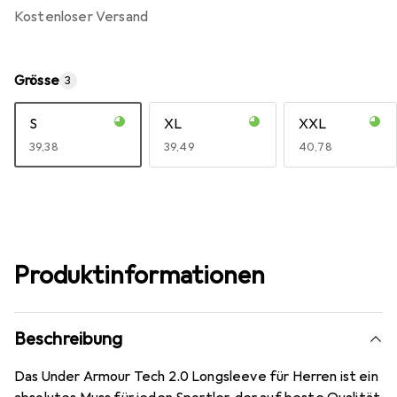
kostenloser Versand
Grösse
3
S
XL
XXL
EUR
39,38
EUR
39,49
EUR
40,78
Produktinformationen
Beschreibung
Das Under Armour Tech 2.0 Longsleeve für Herren ist ein