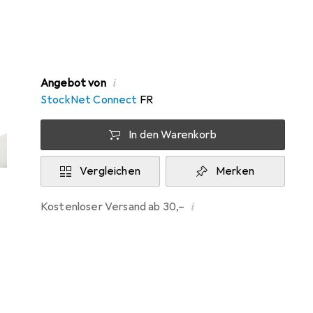
Zwischen Do, 13.8. und Mo, 17.8. geliefert
Nur 3 Stück an Lager beim Drittanbieter
Lieferort angeben für genaue Lieferzeit
i
Angebot von
StockNet Connect
FR
In den Warenkorb
Vergleichen
Merken
i
Kostenloser Versand ab 30,–