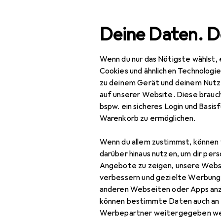
Suche
Deine Daten. D
Wenn du nur das Nötigste wählst, 
Navigation nach Kategorien
Gesamtsortiment
Spo
Gesamtsortiment
Cookies und ähnlichen Technologi
zu deinem Gerät und deinem Nutz
Sport
auf unserer Website. Diese brauch
bspw. ein sicheres Login und Basis
Outdoor
Warenkorb zu ermöglichen.
Camping
Wenn du allem zustimmst, können 
Campingküche
darüber hinaus nutzen, um dir pers
Angebote zu zeigen, unsere Webs
Campingmobiliar
verbessern und gezielte Werbung
anderen Webseiten oder Apps an
Isomatte
können bestimmte Daten auch an 
Kühlbox
Werbepartner weitergegeben we