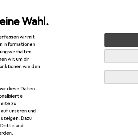
eine Wahl.
erfassen wir mit
rt
Outdoor
Camping
Zelt Zubehör
Vaude Pole Do
en Informationen
ungsverhalten
en wir, um dir
funktionen wie den
wir diese Daten
onalisierte
eite zu
 auf unseren und
zuzeigen. Dazu
Dritte und
rden.