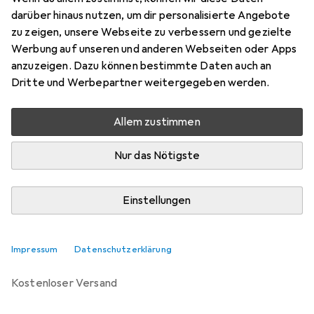
darüber hinaus nutzen, um dir personalisierte Angebote
Bewertungen
zu zeigen, unsere Webseite zu verbessern und gezielte
6
Werbung auf unseren und anderen Webseiten oder Apps
anzuzeigen. Dazu können bestimmte Daten auch an
Dritte und Werbepartner weitergegeben werden.
Zwischen Sa, 5.9. und Sa, 19.9. geliefert
Mehr als 10 Stück an Lager beim Lieferanten
Allem zustimmen
Benachrichtigen, wenn schneller verfügbar
Nur das Nötigste
Lieferort angeben für genaue Lieferzeit
Einstellungen
In den Warenkorb
Vergleichen
Merken
Impressum
Datenschutzerklärung
kostenloser Versand