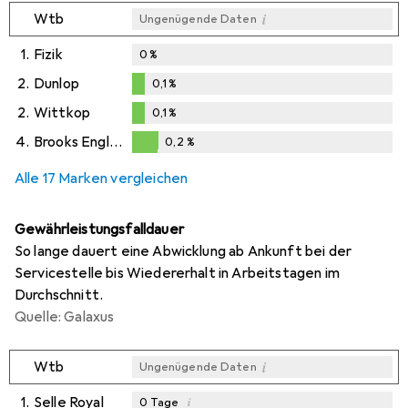
i
Wtb
Ungenügende Daten
1.
Fizik
0
%
2.
Dunlop
0,1
%
0,1
%
2.
Wittkop
0,1
%
0,1
%
4.
Brooks England
0,2
%
0,2
%
Alle 17 Marken vergleichen
Gewährleistungsfalldauer
So lange dauert eine Abwicklung ab Ankunft bei der
Servicestelle bis Wiedererhalt in Arbeitstagen im
Durchschnitt.
Quelle: Galaxus
i
Wtb
Ungenügende Daten
1.
Selle Royal
i
0
Tage