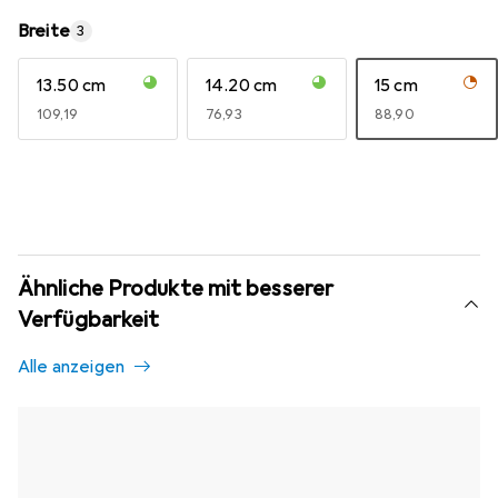
Breite
3
13.50 cm
14.20 cm
15 cm
EUR
109,19
EUR
76,93
EUR
88,90
Ähnliche Produkte mit besserer
Verfügbarkeit
Alle anzeigen