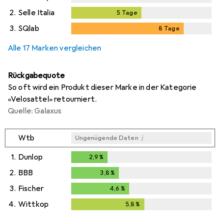
2.
Selle Italia
5
Tage
5
Tage
3.
SQlab
8
Tage
i
Ungenügende Daten
8
Tage
Alle 17 Marken vergleichen
Rückgabequote
So oft wird ein Produkt dieser Marke in der Kategorie
«Velosattel» retourniert.
Quelle: Galaxus
i
Wtb
Ungenügende Daten
1.
Dunlop
2,9
%
2,9
%
2.
BBB
3,8
%
3,8
%
3.
Fischer
4,6
%
4,6
%
4.
Wittkop
5,8
%
5,8
%