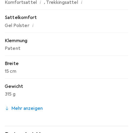
i
i
,
Komfortsattel
Trekkingsattel
Sattelkomfort
i
Gel Polster
Klemmung
Patent
Breite
15 cm
Gewicht
315 g
Mehr anzeigen