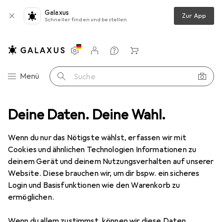
Galaxus
Zur App
Schneller finden und bestellen
Einstellungen
Kundenkonto
Vergleichslisten
Merklisten
Warenkorb
Navigation nach Kategorien
Menü
Suche
Bike
Deine Daten. Deine Wahl.
Veloteile
Sattel + Zubehör
Velosattel
Wtb Volt
Wenn du nur das Nötigste wählst, erfassen wir mit
Cookies und ähnlichen Technologien Informationen zu
5 Bilder
deinem Gerät und deinem Nutzungsverhalten auf unserer
Website. Diese brauchen wir, um dir bspw. ein sicheres
EUR
88,90
Login und Basisfunktionen wie den Warenkorb zu
Wtb
Volt
ermöglichen.
Preis in EUR inkl. MwSt.
Wenn du allem zustimmst, können wir diese Daten