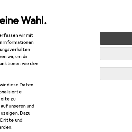
eine Wahl.
erfassen wir mit
rt
Bike
Veloteile
Velolenkung
Zubehör Velolenku
en Informationen
ungsverhalten
olenkung
en wir, um dir
funktionen wie den
wir diese Daten
onalisierte
eite zu
 auf unseren und
zuzeigen. Dazu
Dritte und
rden.