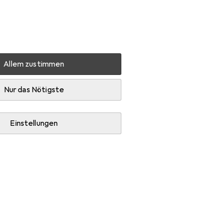
Einstellungen
Kundenkonto
Vergleichslisten
Merklisten
Warenkorb
Anmelden
Allem zustimmen
ng
Nur das Nötigste
Einstellungen