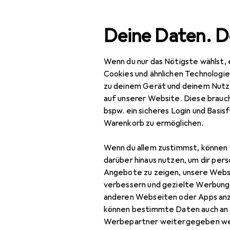
Suche
Deine Daten. D
Wenn du nur das Nötigste wählst, 
Navigation nach Kategorien
Gesamtsortiment
Spo
Gesamtsortiment
Cookies und ähnlichen Technologi
zu deinem Gerät und deinem Nutz
Zubehör Vel
Sport
auf unserer Website. Diese brauch
bspw. ein sicheres Login und Basis
Bike
Warenkorb zu ermöglichen.
Veloteile
Produkte
Forum
Wenn du allem zustimmst, können 
Velolenkung
darüber hinaus nutzen, um dir pers
Angebote zu zeigen, unsere Webs
Lenker
verbessern und gezielte Werbung
anderen Webseiten oder Apps an
Lenkerband
können bestimmte Daten auch an 
Steuersatz
Werbepartner weitergegeben we