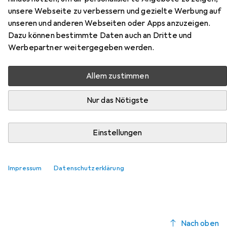
Hier findest du passendes Zubehör zum Produkt 3M
unsere Webseite zu verbessern und gezielte Werbung auf
Klebeband GPH060GF aus der Kategorie Cutter.
unseren und anderen Webseiten oder Apps anzuzeigen.
Dazu können bestimmte Daten auch an Dritte und
Relevanz
Werbepartner weitergegeben werden.
Produktliste
Allem zustimmen
Nur das Nötigste
MENGENRABATT
Cutter
EUR
4,65
bei 2 Stück
Einstellungen
Toolcraft
Sicherheitsmesser mit Keramikklinge
Cutter
Impressum
Datenschutzerklärung
5
Nach oben