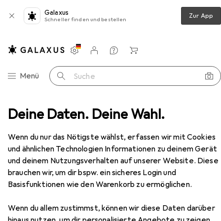
Galaxus
Zur App
Schneller finden und bestellen
Einstellungen
Kundenkonto
Vergleichslisten
Merklisten
Warenkorb
Navigation nach Kategorien
Menü
Suche
Deine Daten. Deine Wahl.
Kleber
Klebeband
3M Klebeband GPH060GF
Zubehör
EUR
EUR
35,94
1,09
/
1m
Wenn du nur das Nötigste wählst, erfassen wir mit Cookies
3M
Klebeband GPH060GF
und ähnlichen Technologien Informationen zu deinem Gerät
und deinem Nutzungsverhalten auf unserer Website. Diese
brauchen wir, um dir bspw. ein sicheres Login und
Basisfunktionen wie den Warenkorb zu ermöglichen.
Zubehör für 3M Klebeband
GPH060GF
Wenn du allem zustimmst, können wir diese Daten darüber
hinaus nutzen, um dir personalisierte Angebote zu zeigen,