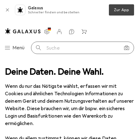
Galaxus
Zur App
Schneller finden und bestellen
Einstellungen
Kundenkonto
Vergleichslisten
Merklisten
Warenkorb
Navigation nach Kategorien
Menü
Suche
rten
Deine Daten. Deine Wahl.
Bauen + Renovieren
Baustoffe
Kleber
Klettband
Klettband
Wenn du nur das Nötigste wählst, erfassen wir mit
Cookies und ähnlichen Technologien Informationen zu
deinem Gerät und deinem Nutzungsverhalten auf unserer
Produkte
Forum
Website. Diese brauchen wir, um dir bspw. ein sicheres
Login und Basisfunktionen wie den Warenkorb zu
ermöglichen.
Wenn du allem zustimmst, können wir diese Daten