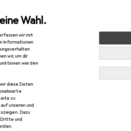
eine Wahl.
erfassen wir mit
en
Bauen + Renovieren
Eisenwaren
Befestigungstec
en Informationen
ungsverhalten
en wir, um dir
funktionen wie den
wir diese Daten
onalisierte
eite zu
 auf unseren und
zuzeigen. Dazu
Dritte und
rden.