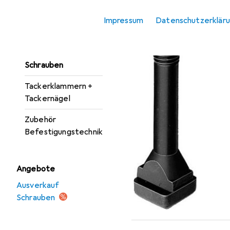
Unterlegscheiben
Impressum
Datenschutzerklär
Nägel
EU
12
Am
Nieten
Schrauben
Tackerklammern +
Tackernägel
Zubehör
Befestigungstechnik
Angebote
Ausverkauf
Schrauben