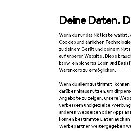
Suche
Deine Daten. D
Wenn du nur das Nötigste wählst, 
Navigation nach Kategorien
Gesamtsortiment
Baumarkt + Gart
Gesamtsortiment
Cookies und ähnlichen Technologi
zu deinem Gerät und deinem Nutz
Baumarkt + Garten
auf unserer Website. Diese brauch
bspw. ein sicheres Login und Basis
Bauen + Renovieren
Warenkorb zu ermöglichen.
Eisenwaren
Wenn du allem zustimmst, können 
Befestigungstechnik
darüber hinaus nutzen, um dir pers
Angebote zu zeigen, unsere Webs
Dübel
verbessern und gezielte Werbung
anderen Webseiten oder Apps an
Holzverbinder
können bestimmte Daten auch an 
Muttern +
Werbepartner weitergegeben we