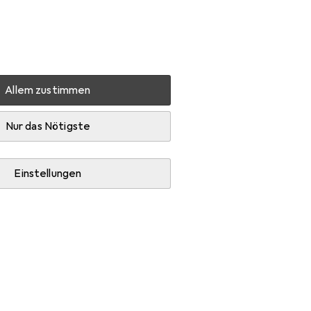
Einstellungen
Kundenkonto
Vergleichslisten
Merklisten
Warenkorb
Anmelden
Allem zustimmen
hnik
Schrauben
Amf T-Nutenschraube
Zubehör
Nur das Nötigste
Einstellungen