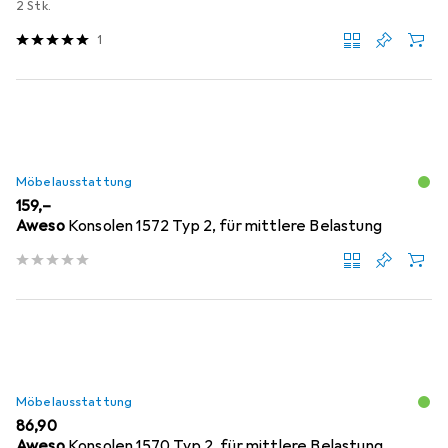
2 Stk.
1
Möbelausstattung
EUR
159,–
Aweso
Konsolen 1572 Typ 2, für mittlere Belastung
Möbelausstattung
EUR
86,90
Aweso
Konsolen 1570 Typ 2, für mittlere Belastung