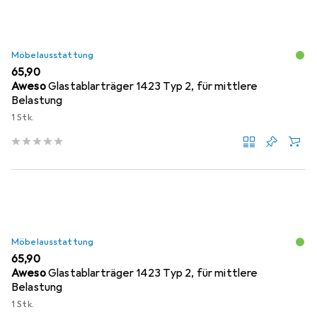
Möbelausstattung
EUR
65,90
Aweso
Glastablarträger 1423 Typ 2, für mittlere
Belastung
1 Stk.
Möbelausstattung
EUR
65,90
Aweso
Glastablarträger 1423 Typ 2, für mittlere
Belastung
1 Stk.