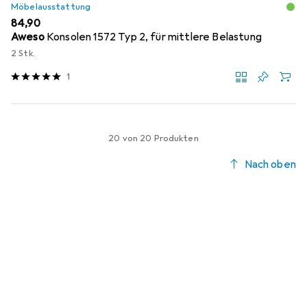
Möbelausstattung
EUR
84,90
Aweso
Konsolen 1572 Typ 2, für mittlere Belastung
2 Stk.
1
20 von 20 Produkten
Nach oben