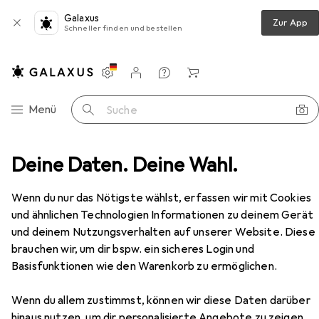
Galaxus
Zur App
Schneller finden und bestellen
Einstellungen
Kundenkonto
Vergleichslisten
Merklisten
Warenkorb
Navigation nach Kategorien
Menü
Suche
Aweso Stellschienen 1040 Typ 2, für mittlere Belastung
Deine Daten. Deine Wahl.
Zubehör
Wenn du nur das Nötigste wählst, erfassen wir mit Cookies
und ähnlichen Technologien Informationen zu deinem Gerät
und deinem Nutzungsverhalten auf unserer Website. Diese
brauchen wir, um dir bspw. ein sicheres Login und
Basisfunktionen wie den Warenkorb zu ermöglichen.
EUR
85,90
Aweso
Stellschienen 1040 Typ 2, für
Wenn du allem zustimmst, können wir diese Daten darüber
mittlere Belastung
1 Stk.
hinaus nutzen, um dir personalisierte Angebote zu zeigen,