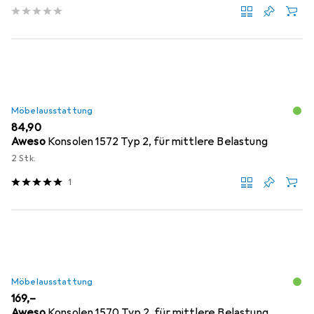
Möbelausstattung
EUR
84,90
Aweso
Konsolen 1572 Typ 2, für mittlere Belastung
2 Stk.
1
Möbelausstattung
EUR
169,–
Aweso
Konsolen 1570 Typ 2, für mittlere Belastung