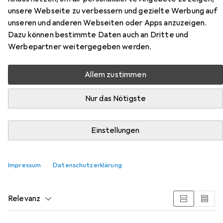
unsere Webseite zu verbessern und gezielte Werbung auf
unseren und anderen Webseiten oder Apps anzuzeigen.
Dazu können bestimmte Daten auch an Dritte und
Werbepartner weitergegeben werden.
Allem zustimmen
Zubehör für Aweso Stellschienen
Nur das Nötigste
1040 Typ 2, für mittlere
Belastung
Einstellungen
Hier findest du passendes Zubehör zum Produkt Aweso
Impressum
Datenschutzerklärung
Stellschienen 1040 Typ 2, für mittlere Belastung aus der
Kategorie Möbelausstattung.
Relevanz
Produktliste