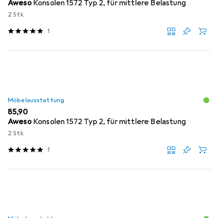
Aweso
Konsolen 1572 Typ 2, für mittlere Belastung
2 Stk.
1
Möbelausstattung
EUR
85,90
Aweso
Konsolen 1572 Typ 2, für mittlere Belastung
2 Stk.
1