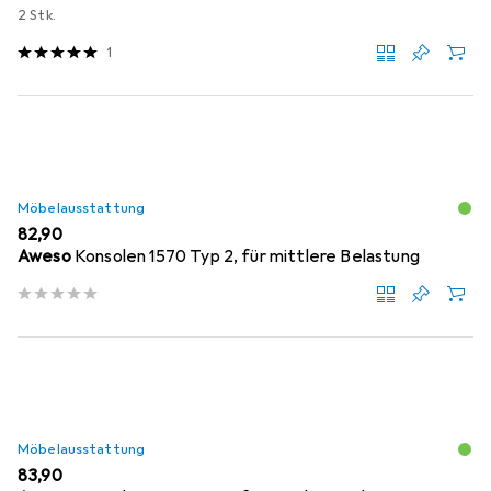
2 Stk.
1
Möbelausstattung
EUR
82,90
Aweso
Konsolen 1570 Typ 2, für mittlere Belastung
Möbelausstattung
EUR
83,90