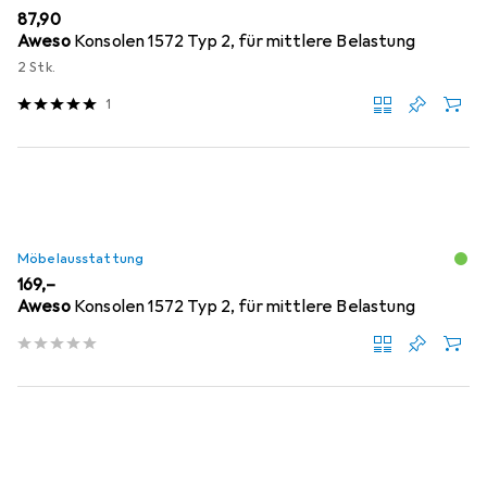
EUR
87,90
Aweso
Konsolen 1572 Typ 2, für mittlere Belastung
2 Stk.
1
Möbelausstattung
EUR
169,–
Aweso
Konsolen 1572 Typ 2, für mittlere Belastung