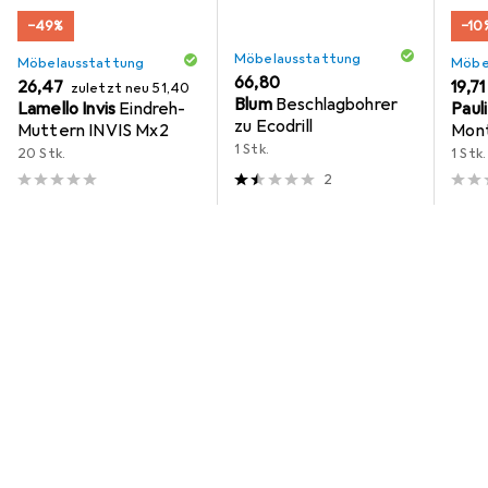
−49%
−10
Möbelausstattung
Möbelausstattung
Möbe
EUR
66,80
EUR
EUR
26,47
EUR
19,71
zuletzt neu
51,40
Blum
Beschlagbohrer
Lamello Invis
Eindreh-
Paul
zu Ecodrill
Muttern INVIS Mx2
Mont
1 Stk.
Punk
20 Stk.
1 Stk.
2