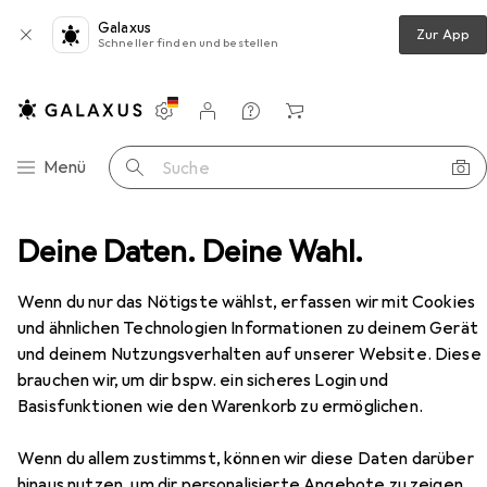
Galaxus
Zur App
Schneller finden und bestellen
Einstellungen
Kundenkonto
Vergleichslisten
Merklisten
Warenkorb
Navigation nach Kategorien
Menü
Suche
her
Deine Daten. Deine Wahl.
Gedore 3KSchraubendreher Kugelkopf Innen6kant
Zubehör
EUR
7,43
bei 2 Stück
Wenn du nur das Nötigste wählst, erfassen wir mit Cookies
Gedore
3KSchraubendreher
und ähnlichen Technologien Informationen zu deinem Gerät
Kugelkopf Innen6kant
und deinem Nutzungsverhalten auf unserer Website. Diese
3-Kant
brauchen wir, um dir bspw. ein sicheres Login und
Basisfunktionen wie den Warenkorb zu ermöglichen.
Zubehör für Gedore
Wenn du allem zustimmst, können wir diese Daten darüber
3KSchraubendreher Kugelkopf
hinaus nutzen, um dir personalisierte Angebote zu zeigen,