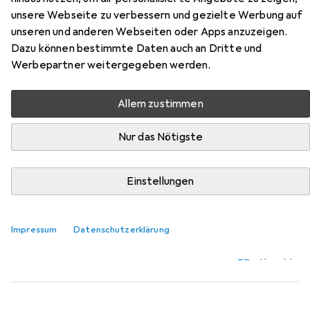
unsere Webseite zu verbessern und gezielte Werbung auf
Innen6kant
unseren und anderen Webseiten oder Apps anzuzeigen.
Dazu können bestimmte Daten auch an Dritte und
Hier findest du passendes Zubehör zum Produkt Gedore
Werbepartner weitergegeben werden.
3KSchraubendreher Kugelkopf Innen6kant aus der
Kategorie Schraubenzieher.
Allem zustimmen
Relevanz
Nur das Nötigste
Produktliste
Einstellungen
Schraubenzieher
EUR
21,88
Impressum
Gedore
149 Magnetisier-/Entmagnetisiergerät
Datenschutzerklärung