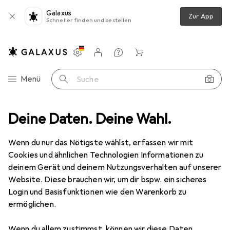
Galaxus
Zur App
Schneller finden und bestellen
Einstellungen
Kundenkonto
Vergleichslisten
Merklisten
Warenkorb
Navigation nach Kategorien
Menü
Suche
Handwerkzeug
Deine Daten. Deine Wahl.
Schraubwerkzeuge
Steckschlüssel + Stecknuss
Steckschlüssel + Stecknuss
·
Wenn du nur das Nötigste wählst, erfassen wir mit
Steckschlüsselsatz
Cookies und ähnlichen Technologien Informationen zu
deinem Gerät und deinem Nutzungsverhalten auf unserer
Website. Diese brauchen wir, um dir bspw. ein sicheres
Login und Basisfunktionen wie den Warenkorb zu
Produkte
Forum
ermöglichen.
Wenn du allem zustimmst, können wir diese Daten