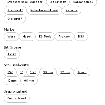
Steckschlüssel-Adapter
Bit-Einsatz
Kardangelenk
Steckgriff
Rohrsteckschlüssel
Ratsche
Gleitgriff
Marke
Wera
Hazet
KS Tools
Proxxon
BGS
Bit Grösse
TX 25
Schlüsselweite
1/4"
1"
1/2"
30 mm
32 mm
17 mm
12 mm
60 mm
Ursprungsland
Deutschland