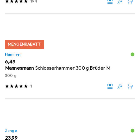
194
MENGENRABATT
Hammer
EUR
6,49
Mannesmann
Schlosserhammer 300 g Brüder M
300 g
1
Zange
EUR
23,99