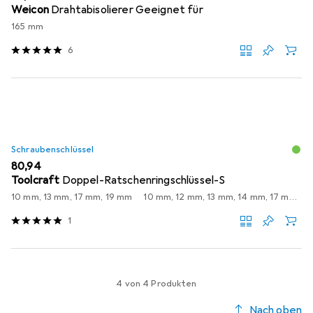
Weicon
Drahtabisolierer Geeignet für
165 mm
6
Schraubenschlüssel
EUR
80,94
Toolcraft
Doppel-Ratschenringschlüssel-S
10 mm, 13 mm, 17 mm, 19 mm
10 mm, 12 mm, 13 mm, 14 mm, 17 mm, 19 mm, 8 mm
1
4 von 4 Produkten
Nach oben