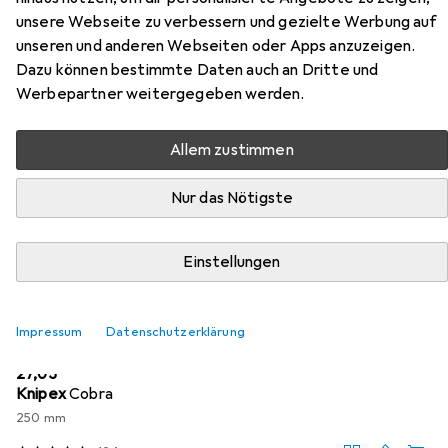
unsere Webseite zu verbessern und gezielte Werbung auf
Ringratschenmaulschlüssel SW20
unseren und anderen Webseiten oder Apps anzuzeigen.
mm 285 mm
Dazu können bestimmte Daten auch an Dritte und
Werbepartner weitergegeben werden.
Hier findest du passendes Zubehör zum Produkt Gedore
Red red R07100200 Ringratschenmaulschlüssel SW20 mm
Allem zustimmen
285 mm aus den Kategorien Zange, Hammer und
Schraubenschlüssel.
Nur das Nötigste
Relevanz
Produktliste
Einstellungen
Impressum
Datenschutzerklärung
Zange
EUR
27,03
Knipex
Cobra
250 mm