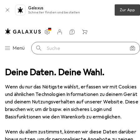
Galaxus
Zur App
Schneller finden und bestellen
Einstellungen
Kundenkonto
Vergleichslisten
Merklisten
Warenkorb
Navigation nach Kategorien
Menü
Suche
R07100200 Ringratschenmaulschlüssel SW20 mm 285 mm
Deine Daten. Deine Wahl.
Zubehör
EUR
23,99
Wenn du nur das Nötigste wählst, erfassen wir mit Cookies
Gedore Red
red R07100200
und ähnlichen Technologien Informationen zu deinem Gerät
Ringratschenmaulschlüssel SW20 mm
285 mm
und deinem Nutzungsverhalten auf unserer Website. Diese
9 Grössen
brauchen wir, um dir bspw. ein sicheres Login und
Basisfunktionen wie den Warenkorb zu ermöglichen.
Zubehör für Gedore Red red
Wenn du allem zustimmst, können wir diese Daten darüber
R07100200
hinaus nutzen, um dir personalisierte Angebote zu zeigen,