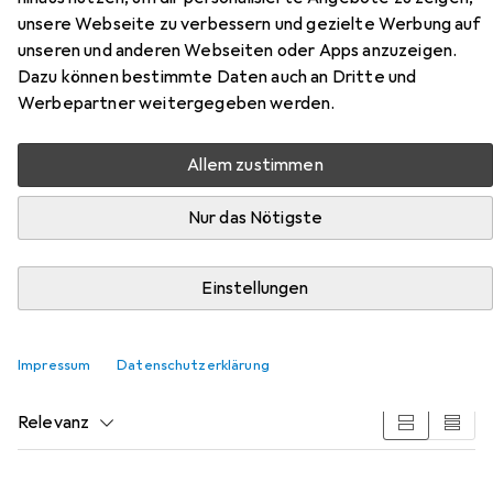
1 Stk.
unsere Webseite zu verbessern und gezielte Werbung auf
unseren und anderen Webseiten oder Apps anzuzeigen.
Dazu können bestimmte Daten auch an Dritte und
Werbepartner weitergegeben werden.
Allem zustimmen
Nur das Nötigste
Zubehör für Geze Wellen flexibel
passend für OL 90 N / OL 95
Einstellungen
Hier findest du passendes Zubehör zum Produkt Geze
Wellen flexibel passend für OL 90 N / OL 95 aus der
Impressum
Datenschutzerklärung
Kategorie Möbelausstattung.
Relevanz
Produktliste