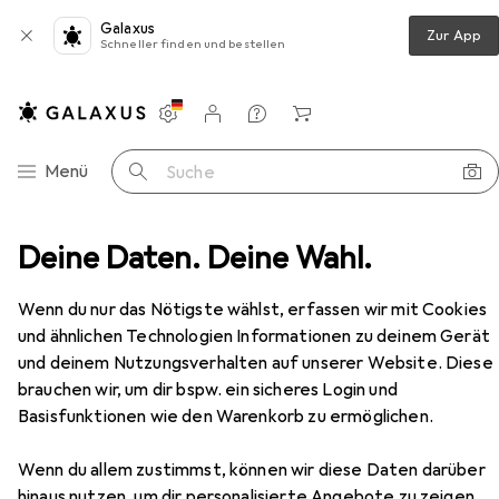
Galaxus
Zur App
Schneller finden und bestellen
Einstellungen
Kundenkonto
Vergleichslisten
Merklisten
Warenkorb
Navigation nach Kategorien
Menü
Suche
ung
Deine Daten. Deine Wahl.
Geze Wellen flexibel passend für OL 90 N / OL 95
Zubehör
Wenn du nur das Nötigste wählst, erfassen wir mit Cookies
und ähnlichen Technologien Informationen zu deinem Gerät
und deinem Nutzungsverhalten auf unserer Website. Diese
brauchen wir, um dir bspw. ein sicheres Login und
Basisfunktionen wie den Warenkorb zu ermöglichen.
EUR
114,85
Geze
Wellen flexibel passend für OL
Wenn du allem zustimmst, können wir diese Daten darüber
90 N / OL 95
hinaus nutzen, um dir personalisierte Angebote zu zeigen,