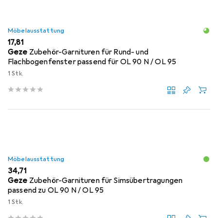
Möbelausstattung
EUR
17,81
Geze
Zubehör-Garnituren für Rund- und
Flachbogenfenster passend für OL 90 N / OL 95
1 Stk.
Möbelausstattung
EUR
34,71
Geze
Zubehör-Garnituren für Simsübertragungen
passend zu OL 90 N / OL 95
1 Stk.