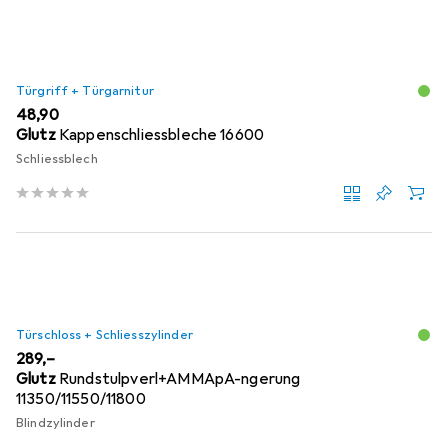
Türgriff + Türgarnitur
EUR
48,90
Glutz
Kappenschliessbleche 16600
Schliessblech
Türschloss + Schliesszylinder
EUR
289,–
Glutz
Rundstulpverl+AMMApA-ngerung
11350/11550/11800
Blindzylinder