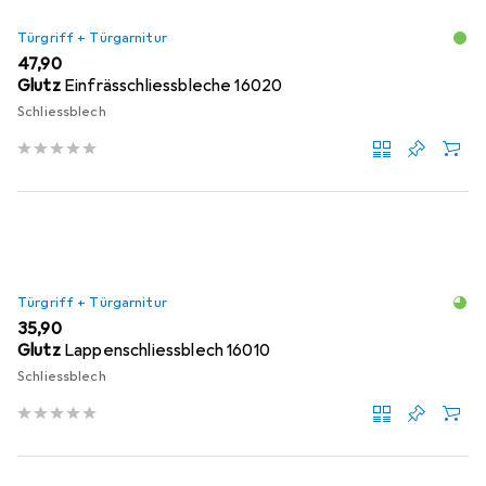
Türgriff + Türgarnitur
EUR
47,90
Glutz
Einfrässchliessbleche 16020
Schliessblech
Türgriff + Türgarnitur
EUR
35,90
Glutz
Lappenschliessblech 16010
Schliessblech