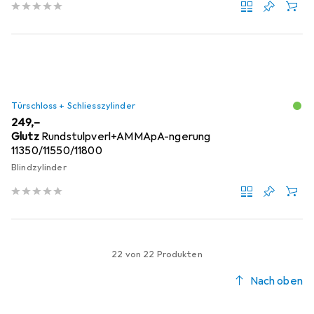
Türschloss + Schliesszylinder
EUR
249,–
Glutz
Rundstulpverl+AMMApA-ngerung
11350/11550/11800
Blindzylinder
22 von 22 Produkten
Nach oben