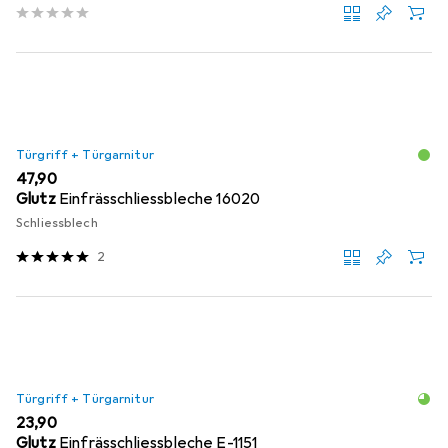
Türgriff + Türgarnitur
EUR
47,90
Glutz
Einfrässchliessbleche 16020
Schliessblech
2
Türgriff + Türgarnitur
EUR
23,90
Glutz
Einfrässchliessbleche E-1151