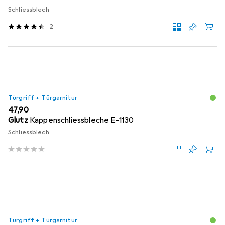
Schliessblech
2
Türgriff + Türgarnitur
EUR
47,90
Glutz
Kappenschliessbleche E-1130
Schliessblech
Türgriff + Türgarnitur