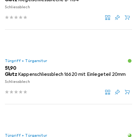
Schliessblech
Türgriff + Türgarnitur
EUR
51,90
Glutz
Kappenschliessblech 16620 mit Einlegeteil 20mm
Schliessblech
Türgriff + Türgarnitur