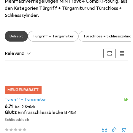
Mehrfachverriegelungen MINT 18984 Combi (1-tourig) aus
den Kategorien Türgriff + Türgarnitur und Türschloss +
Schliesszylinder.
Beliebt
Türgriff + Türgarnitur
Türschloss + Schliesszylind
Relevanz
Produktliste
MENGENRABATT
Türgriff + Türgarnitur
EUR
6,71
bei 2 Stück
Glutz
Einfrässchliessbleche B-1151
Schliessblech