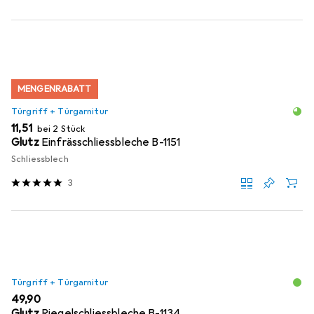
MENGENRABATT
Türgriff + Türgarnitur
EUR
11,51
bei 2 Stück
Glutz
Einfrässchliessbleche B-1151
Schliessblech
3
Türgriff + Türgarnitur
EUR
49,90
Glutz
Riegelschliessbleche B-1134