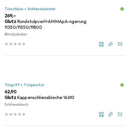
Türschloss + Schliesszylinder
EUR
269,–
Glutz
Rundstulpverl+AMMApA-ngerung
11350/11550/11800
Blindzylinder
Türgriff + Türgarnitur
EUR
62,90
Glutz
Kappenschliessbleche 16610
Schliessblech