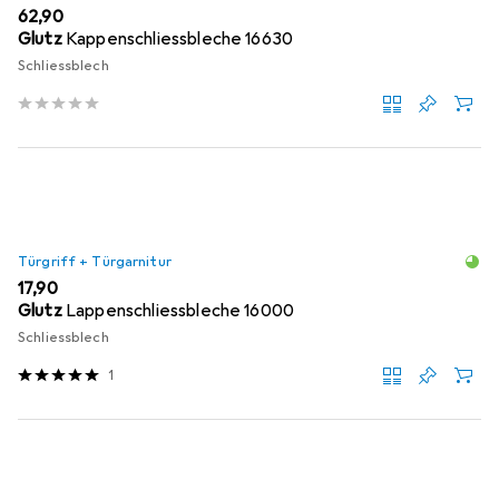
EUR
62,90
Glutz
Kappenschliessbleche 16630
Schliessblech
Türgriff + Türgarnitur
EUR
17,90
Glutz
Lappenschliessbleche 16000
Schliessblech
1