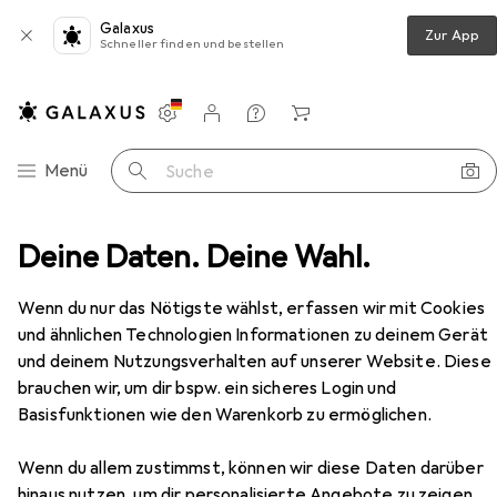
Galaxus
Zur App
Schneller finden und bestellen
Einstellungen
Kundenkonto
Vergleichslisten
Merklisten
Warenkorb
Navigation nach Kategorien
Menü
Suche
tz Mehrfachverriegelungen MINT 18984 Combi (1-tourig)
Deine Daten. Deine Wahl.
Zubehör
Wenn du nur das Nötigste wählst, erfassen wir mit Cookies
und ähnlichen Technologien Informationen zu deinem Gerät
und deinem Nutzungsverhalten auf unserer Website. Diese
brauchen wir, um dir bspw. ein sicheres Login und
Basisfunktionen wie den Warenkorb zu ermöglichen.
Wenn du allem zustimmst, können wir diese Daten darüber
hinaus nutzen, um dir personalisierte Angebote zu zeigen,