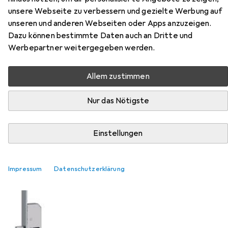
unsere Webseite zu verbessern und gezielte Werbung auf
unseren und anderen Webseiten oder Apps anzuzeigen.
Dazu können bestimmte Daten auch an Dritte und
Werbepartner weitergegeben werden.
Allem zustimmen
Nur das Nötigste
EUR
359,–
Glutz
Mehrfachverriegelungen MINT
Einstellungen
18984 Combi (1-tourig)
Impressum
Datenschutzerklärung