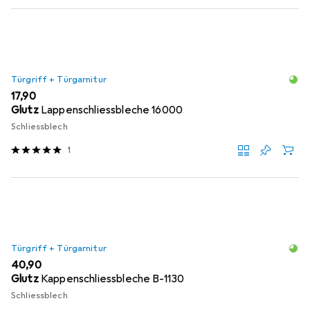
Türgriff + Türgarnitur
EUR
17,90
Glutz
Lappenschliessbleche 16000
Schliessblech
1
Türgriff + Türgarnitur
EUR
40,90
Glutz
Kappenschliessbleche B-1130
Schliessblech