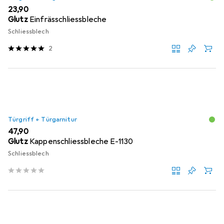
EUR
23,90
Glutz
Einfrässchliessbleche
Schliessblech
2
Türgriff + Türgarnitur
EUR
47,90
Glutz
Kappenschliessbleche E-1130
Schliessblech