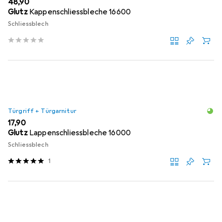
EUR
48,90
Glutz
Kappenschliessbleche 16600
Schliessblech
Türgriff + Türgarnitur
EUR
17,90
Glutz
Lappenschliessbleche 16000
Schliessblech
1