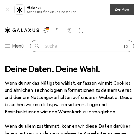
Galaxus
Zur App
Schneller finden und bestellen
Einstellungen
Kundenkonto
Vergleichslisten
Merklisten
Warenkorb
Navigation nach Kategorien
Menü
Suche
liesszylinder
Deine Daten. Deine Wahl.
Glutz Panik-Einsteckschloss 12501 FB PE
Zubehör
Wenn du nur das Nötigste wählst, erfassen wir mit Cookies
und ähnlichen Technologien Informationen zu deinem Gerät
und deinem Nutzungsverhalten auf unserer Website. Diese
brauchen wir, um dir bspw. ein sicheres Login und
EUR
86,90
Basisfunktionen wie den Warenkorb zu ermöglichen.
Glutz
Panik-Einsteckschloss 12501 FB
PE
Einsteckschloss
Wenn du allem zustimmst, können wir diese Daten darüber
hinaus nutzen, um dir personalisierte Angebote zu zeigen,