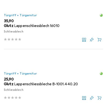
Türgriff + Türgarnitur
EUR
35,90
Glutz
Lappenschliessblech 16010
Schliessblech
Türgriff + Türgarnitur
EUR
25,90
Glutz
Lappenschliessbleche B-1001.440.20
Schliessblech