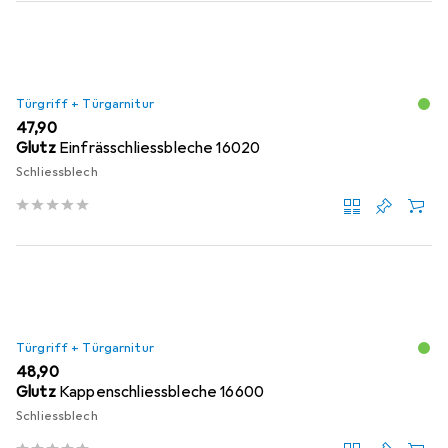
Türgriff + Türgarnitur
EUR
47,90
Glutz
Einfrässchliessbleche 16020
Schliessblech
Türgriff + Türgarnitur
EUR
48,90
Glutz
Kappenschliessbleche 16600
Schliessblech