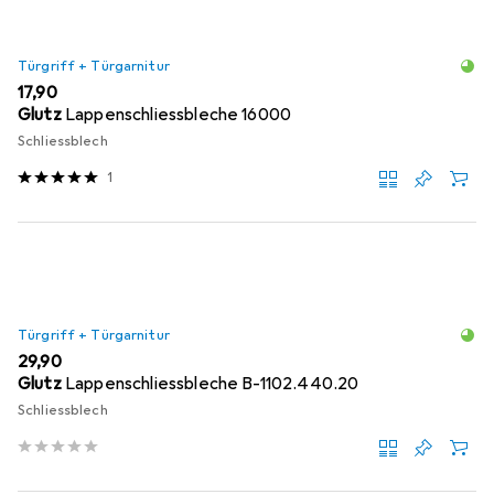
Türgriff + Türgarnitur
EUR
17,90
Glutz
Lappenschliessbleche 16000
Schliessblech
1
Türgriff + Türgarnitur
EUR
29,90
Glutz
Lappenschliessbleche B-1102.440.20
Schliessblech