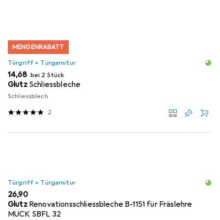
MENGENRABATT
Türgriff + Türgarnitur
EUR
14,68
bei 2 Stück
Glutz
Schliessbleche
Schliessblech
2
Türgriff + Türgarnitur
EUR
26,90
Glutz
Renovationsschliessbleche B-1151 für Fräslehre
MUCK SBFL 32