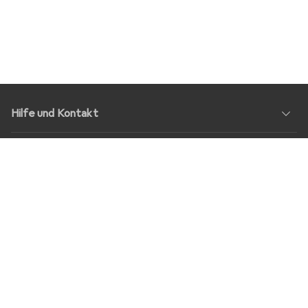
Hilfe und Kontakt
Service
Über Uns
Rückgabe
Soziale Medien
Stellenangebote