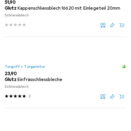
EUR
51,90
Glutz
Kappenschliessblech 16620 mit Einlegeteil 20mm
Schliessblech
Türgriff + Türgarnitur
EUR
23,90
Glutz
Einfrässchliessbleche
Schliessblech
2