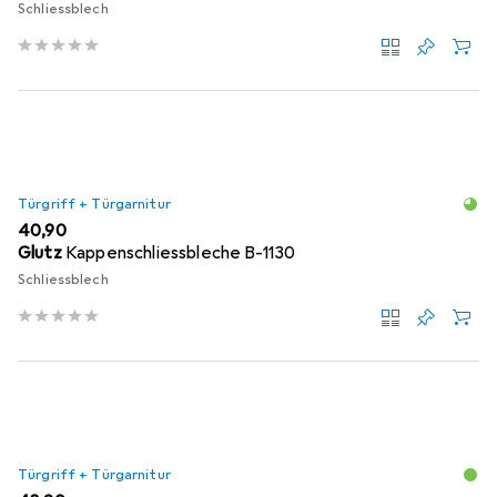
Schliessblech
Türgriff + Türgarnitur
EUR
40,90
Glutz
Kappenschliessbleche B-1130
Schliessblech
Türgriff + Türgarnitur