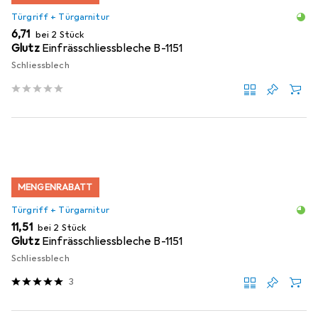
Türgriff + Türgarnitur
EUR
6,71
bei 2 Stück
Glutz
Einfrässchliessbleche B-1151
Schliessblech
MENGENRABATT
Türgriff + Türgarnitur
EUR
11,51
bei 2 Stück
Glutz
Einfrässchliessbleche B-1151
Schliessblech
3