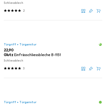
Schliessblech
2
Türgriff + Türgarnitur
EUR
22,90
Glutz
Einfrässchliessbleche B-1151
Schliessblech
3
Türgriff + Türgarnitur