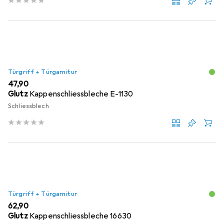
Türgriff + Türgarnitur
EUR
47,90
Glutz
Kappenschliessbleche E-1130
Schliessblech
Türgriff + Türgarnitur
EUR
62,90
Glutz
Kappenschliessbleche 16630