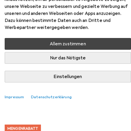
unsere Webseite zu verbessern und gezielte Werbung auf
unseren und anderen Webseiten oder Apps anzuzeigen.
Dazu können bestimmte Daten auch an Dritte und
Werbepartner weitergegeben werden.
Zubehör für Glutz Panik-
Allem zustimmen
Einsteckschloss 12501 FB PE
Nur das Nötigste
Hier findest du passendes Zubehör zum Produkt Glutz
Panik-Einsteckschloss 12501 FB PE aus der Kategorie
Einstellungen
Türgriff + Türgarnitur.
Relevanz
Impressum
Datenschutzerklärung
Produktliste
MENGENRABATT