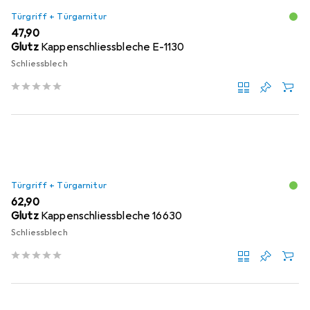
Türgriff + Türgarnitur
EUR
47,90
Glutz
Kappenschliessbleche E-1130
Schliessblech
Türgriff + Türgarnitur
EUR
62,90
Glutz
Kappenschliessbleche 16630
Schliessblech