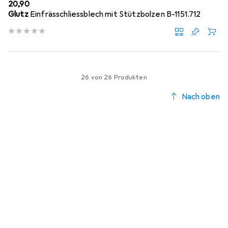
EUR
20,90
Glutz
Einfrässchliessblech mit Stützbolzen B-1151.712
26 von 26 Produkten
Nach oben