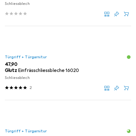
Schliessblech
Türgriff + Türgarnitur
EUR
47,90
Glutz
Einfrässchliessbleche 16020
Schliessblech
2
Türgriff + Türgarnitur