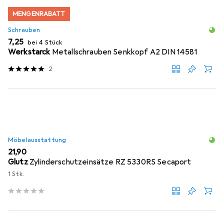
MENGENRABATT
Schrauben
EUR
7,25
bei 4 Stück
Werkstarck
Metallschrauben Senkkopf A2 DIN 14581
2
Möbelausstattung
EUR
21,90
Glutz
Zylinderschutzeinsätze RZ 5330RS Secaport
1 Stk.