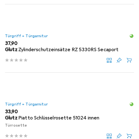
Türgriff + Türgarnitur
EUR
37,90
Glutz
Zylinderschutzeinsätze RZ 5330RS Secaport
Türgriff + Türgarnitur
EUR
33,90
Glutz
Piatto Schlüsselrosette 51024 innen
Türrosette