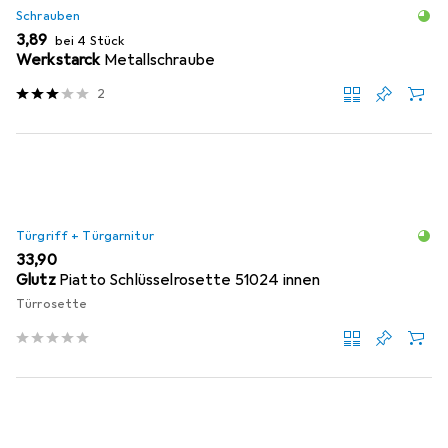
Schrauben
EUR
3,89
bei 4 Stück
Werkstarck
Metallschraube
2
Türgriff + Türgarnitur
EUR
33,90
Glutz
Piatto Schlüsselrosette 51024 innen
Türrosette