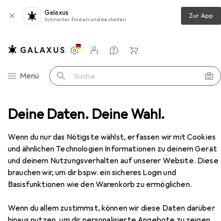
Galaxus
Zur App
Schneller finden und bestellen
Einstellungen
Kundenkonto
Vergleichslisten
Merklisten
Warenkorb
Navigation nach Kategorien
Menü
Suche
stattung
Deine Daten. Deine Wahl.
Glutz Piatto Zylinderschutzrosetten 51035
Zubehör
Wenn du nur das Nötigste wählst, erfassen wir mit Cookies
EUR
76,90
und ähnlichen Technologien Informationen zu deinem Gerät
Glutz
Piatto Zylinderschutzrosetten
51035
und deinem Nutzungsverhalten auf unserer Website. Diese
1 Stk.
brauchen wir, um dir bspw. ein sicheres Login und
Basisfunktionen wie den Warenkorb zu ermöglichen.
Wenn du allem zustimmst, können wir diese Daten darüber
hinaus nutzen, um dir personalisierte Angebote zu zeigen,