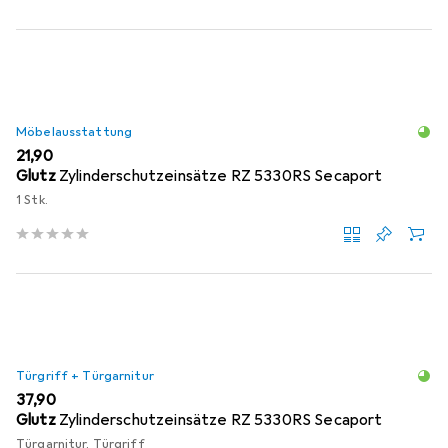
Möbelausstattung
EUR
21,90
Glutz
Zylinderschutzeinsätze RZ 5330RS Secaport
1 Stk.
Türgriff + Türgarnitur
EUR
37,90
Glutz
Zylinderschutzeinsätze RZ 5330RS Secaport
Türgarnitur, Türgriff