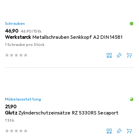
Schrauben
EUR
EUR
46,90
46,90
/
1Stk.
Werkstarck
Metallschrauben Senkkopf A2 DIN 14581
1 Schraube pro Stück
Möbelausstattung
EUR
21,90
Glutz
Zylinderschutzeinsätze RZ 5330RS Secaport
1 Stk.