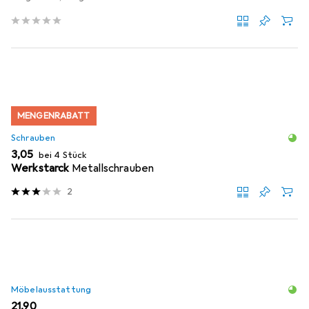
MENGENRABATT
Schrauben
EUR
3,05
bei 4 Stück
Werkstarck
Metallschrauben
2
Möbelausstattung
EUR
21,90