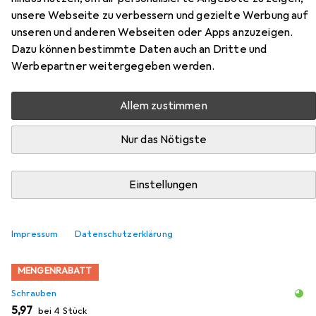
Zubehör für Glutz Piatto
unsere Webseite zu verbessern und gezielte Werbung auf
Zylinderschutzrosetten 51035
unseren und anderen Webseiten oder Apps anzuzeigen.
Dazu können bestimmte Daten auch an Dritte und
Hier findest du passendes Zubehör zum Produkt Glutz
Werbepartner weitergegeben werden.
Piatto Zylinderschutzrosetten 51035 aus den Kategorien
Schrauben, Türgriff + Türgarnitur und Möbelausstattung.
Allem zustimmen
Nur das Nötigste
Beliebt
Schrauben
Türgriff + Türgarnitur
Glutz
Relevanz
Einstellungen
Produktliste
Impressum
Datenschutzerklärung
MENGENRABATT
Schrauben
EUR
5,97
bei 4 Stück