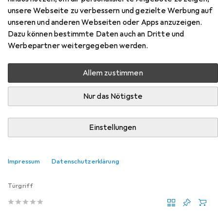
Zylinderschutzrosetten 5326.2 S
unsere Webseite zu verbessern und gezielte Werbung auf
unseren und anderen Webseiten oder Apps anzuzeigen.
Dazu können bestimmte Daten auch an Dritte und
Hier findest du passendes Zubehör zum Produkt Glutz
Werbepartner weitergegeben werden.
Zylinderschutzrosetten 5326.2 S aus der Kategorie
Türgriff + Türgarnitur.
Allem zustimmen
Relevanz
Produktliste
Nur das Nötigste
Einstellungen
MENGENRABATT
Türgriff + Türgarnitur
Impressum
Datenschutzerklärung
EUR
3,68
bei 2 Stück
Glutz
Befestigungsschrauben M 4
Türgriff