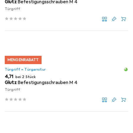
Glutz
Befestigungsschrauben M 4
Türgriff
MENGENRABATT
Türgriff + Türgarnitur
EUR
4,71
bei 2 Stück
Glutz
Befestigungsschrauben M 4
Türgriff