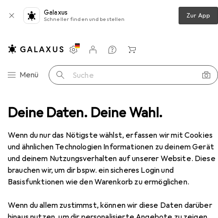
Galaxus
Zur App
Schneller finden und bestellen
Einstellungen
Kundenkonto
Vergleichslisten
Merklisten
Warenkorb
Navigation nach Kategorien
Menü
Suche
lausstattung
Deine Daten. Deine Wahl.
Glutz Zylinderschutzrosetten 5326.2 S
Zubehör
Wenn du nur das Nötigste wählst, erfassen wir mit Cookies
EUR
42,90
Glutz
Zylinderschutzrosetten 5326.2
und ähnlichen Technologien Informationen zu deinem Gerät
S
und deinem Nutzungsverhalten auf unserer Website. Diese
1 Stk.
brauchen wir, um dir bspw. ein sicheres Login und
Basisfunktionen wie den Warenkorb zu ermöglichen.
Wenn du allem zustimmst, können wir diese Daten darüber
Zubehör für Glutz
hinaus nutzen, um dir personalisierte Angebote zu zeigen,