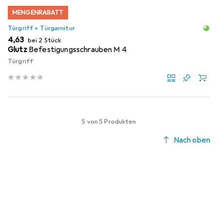
MENGENRABATT
Türgriff + Türgarnitur
EUR
4,63
bei 2 Stück
Glutz
Befestigungsschrauben M 4
Türgriff
5 von 5 Produkten
Nach oben