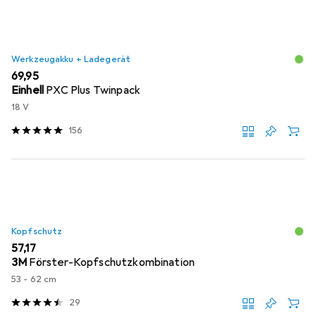
Werkzeugakku + Ladegerät
EUR
69,95
Einhell
PXC Plus Twinpack
18 V
156
Kopfschutz
EUR
57,17
3M
Förster-Kopfschutzkombination
53 - 62 cm
29