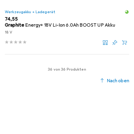
Werkzeugakku + Ladegerät
EUR
74,55
Graphite
Energy+ 18V Li-Ion 6.0Ah BOOST UP Akku
18 V
36 von 36 Produkten
Nach oben