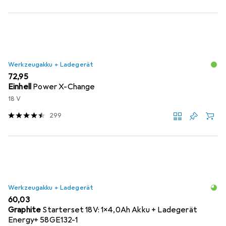
Werkzeugakku + Ladegerät
EUR
72,95
Einhell
Power X-Change
18 V
299
Werkzeugakku + Ladegerät
EUR
60,03
Graphite
Starterset 18V: 1x4,0Ah Akku + Ladegerät
Energy+ 58GE132-1