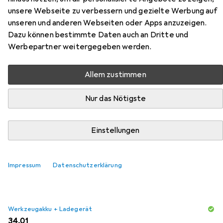
trimmer Energy + 18V without
unsere Webseite zu verbessern und gezielte Werbung auf
battery (58G030)
unseren und anderen Webseiten oder Apps anzuzeigen.
Dazu können bestimmte Daten auch an Dritte und
Hier findest du passendes Zubehör zum Produkt Graphite
Werbepartner weitergegeben werden.
cordless trimmer Energy + 18V without battery (58G030)
aus den Kategorien Werkzeugakku + Ladegerät,
Allem zustimmen
Gehörschutz und Schutzbrille + Gesichtsschutz.
Nur das Nötigste
Beliebt
Werkzeugakku + Ladegerät
Gehörschutz
Sch
Einstellungen
Relevanz
Produktliste
Impressum
Datenschutzerklärung
Werkzeugakku + Ladegerät
EUR
34,01