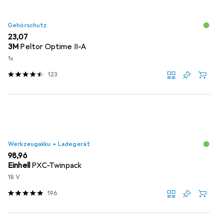
Gehörschutz
EUR
23,07
3M
Peltor Optime II-A
1x
123
Werkzeugakku + Ladegerät
EUR
98,96
Einhell
PXC-Twinpack
18 V
196