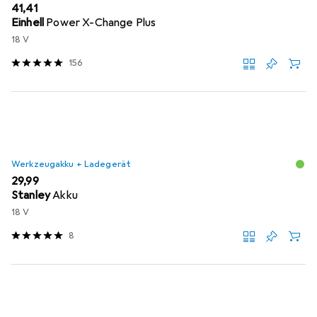
EUR
41,41
Einhell
Power X-Change Plus
18 V
156
Werkzeugakku + Ladegerät
EUR
29,99
Stanley
Akku
18 V
8