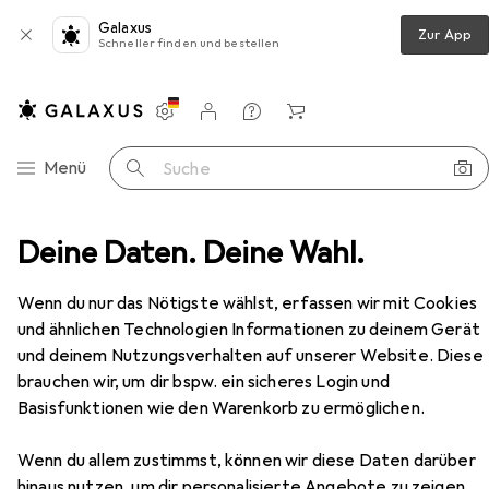
Galaxus
Zur App
Schneller finden und bestellen
Einstellungen
Kundenkonto
Vergleichslisten
Merklisten
Warenkorb
Navigation nach Kategorien
Menü
Suche
cordless trimmer Energy + 18V without battery (58G030)
Deine Daten. Deine Wahl.
Zubehör
EUR
51,98
Wenn du nur das Nötigste wählst, erfassen wir mit Cookies
Graphite
cordless trimmer Energy +
und ähnlichen Technologien Informationen zu deinem Gerät
18V without battery (58G030)
und deinem Nutzungsverhalten auf unserer Website. Diese
Trimmfaden
brauchen wir, um dir bspw. ein sicheres Login und
Basisfunktionen wie den Warenkorb zu ermöglichen.
Zubehör für Graphite cordless
Wenn du allem zustimmst, können wir diese Daten darüber
hinaus nutzen, um dir personalisierte Angebote zu zeigen,