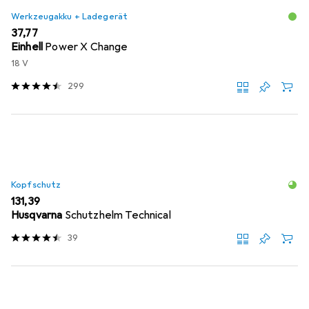
Werkzeugakku + Ladegerät
EUR
37,77
Einhell
Power X Change
18 V
299
Kopfschutz
EUR
131,39
Husqvarna
Schutzhelm Technical
39