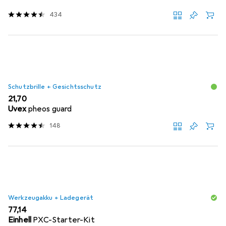
434
Schutzbrille + Gesichtsschutz
EUR
21,70
Uvex
pheos guard
148
Werkzeugakku + Ladegerät
EUR
77,14
Einhell
PXC-Starter-Kit