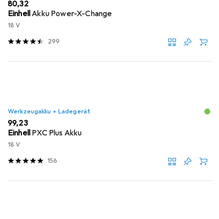
EUR
80,32
Einhell
Akku Power-X-Change
18 V
299
Werkzeugakku + Ladegerät
EUR
99,23
Einhell
PXC Plus Akku
18 V
156