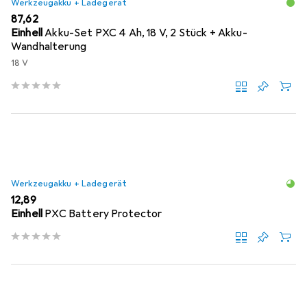
Werkzeugakku + Ladegerät
EUR
87,62
Einhell
Akku-Set PXC 4 Ah, 18 V, 2 Stück + Akku-
Wandhalterung
18 V
Werkzeugakku + Ladegerät
EUR
12,89
Einhell
PXC Battery Protector