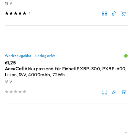
18 V
1
Werkzeugakku + Ladegerät
EUR
61,25
AccuCell
Akku passend für Einhell PXBP-300, PXBP-600,
Li-ion, 18V, 4000mAh, 72Wh
18 V