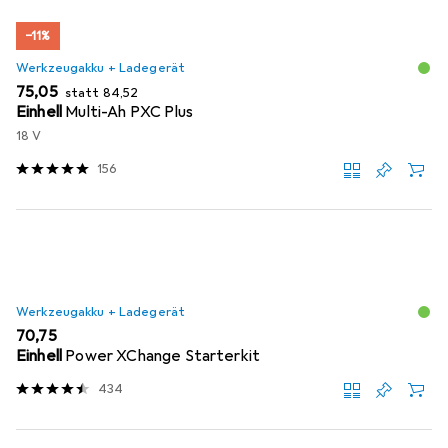
−11%
Werkzeugakku + Ladegerät
EUR
EUR
75,05
statt
84,52
Einhell
Multi-Ah PXC Plus
18 V
156
Werkzeugakku + Ladegerät
EUR
70,75
Einhell
Power XChange Starterkit
434