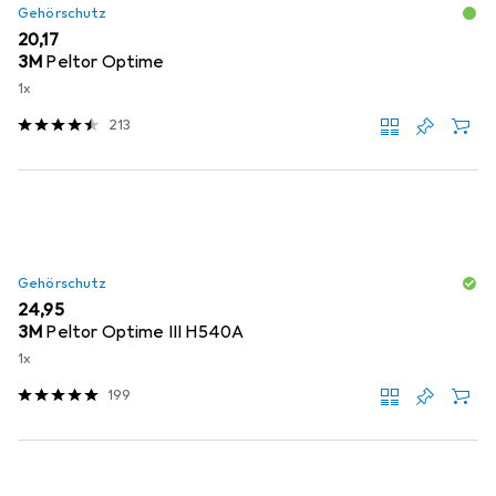
Gehörschutz
EUR
20,17
3M
Peltor Optime
1x
213
Gehörschutz
EUR
24,95
3M
Peltor Optime III H540A
1x
199