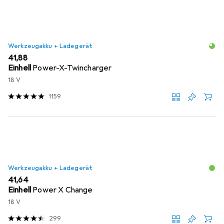
Werkzeugakku + Ladegerät
EUR
41,88
Einhell
Power-X-Twincharger
18 V
1159
Werkzeugakku + Ladegerät
EUR
41,64
Einhell
Power X Change
18 V
299