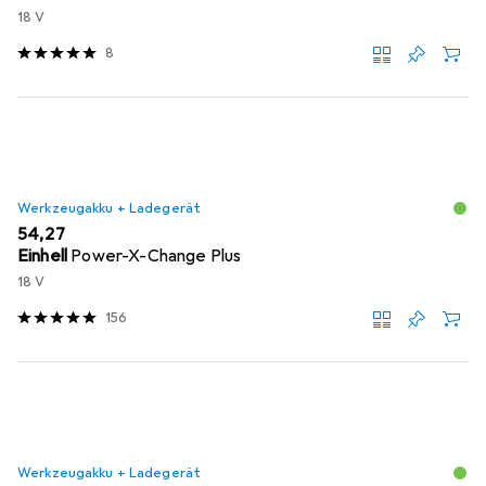
18 V
8
Werkzeugakku + Ladegerät
EUR
54,27
Einhell
Power-X-Change Plus
18 V
156
Werkzeugakku + Ladegerät