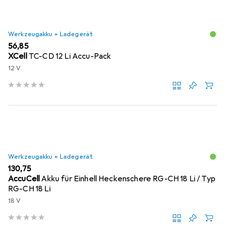
Werkzeugakku + Ladegerät
EUR
56,85
XCell
TC-CD 12 Li Accu-Pack
12 V
Werkzeugakku + Ladegerät
EUR
130,75
AccuCell
Akku für Einhell Heckenschere RG-CH 18 Li / Typ
RG-CH 18 Li
18 V