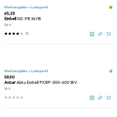
Werkzeugakku + Ladegerät
EUR
65,35
Einhell
GE-PB 36/18
36 V
10
Werkzeugakku + Ladegerät
EUR
59,90
Avizar
Akku Einhell PXBP-300-600 18V
18 V