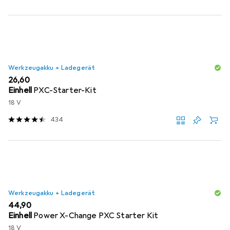
Werkzeugakku + Ladegerät
EUR
26,60
Einhell
PXC-Starter-Kit
18 V
434
Werkzeugakku + Ladegerät
EUR
44,90
Einhell
Power X-Change PXC Starter Kit
18 V