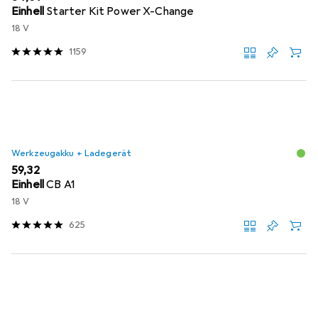
Einhell
Starter Kit Power X-Change
18 V
1159
Werkzeugakku + Ladegerät
EUR
59,32
Einhell
CB A1
18 V
625