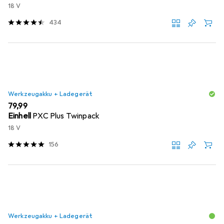
18 V
434
Werkzeugakku + Ladegerät
EUR
79,99
Einhell
PXC Plus Twinpack
18 V
156
Werkzeugakku + Ladegerät