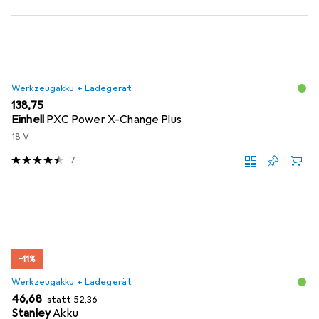
Werkzeugakku + Ladegerät
EUR
138,75
Einhell
PXC Power X-Change Plus
18 V
7
−11%
Werkzeugakku + Ladegerät
EUR
EUR
46,68
statt
52,36
Stanley
Akku