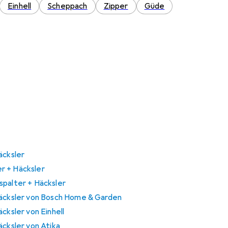
Einhell
Scheppach
Zipper
Güde
äcksler
r + Häcksler
spalter + Häcksler
Häcksler von Bosch Home & Garden
cksler von Einhell
äcksler von Atika