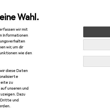
eine Wahl.
erfassen wir mit
markt + Garten
Gartenbau + Technik
Gartenmaschinen
en Informationen
ungsverhalten
 + Häcksler
en wir, um dir
funktionen wie den
wir diese Daten
onalisierte
eite zu
 auf unseren und
zuzeigen. Dazu
Dritte und
rden.