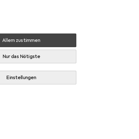
Einstellungen
Kundenkonto
Vergleichslisten
Merklisten
Warenkorb
Anmelden
Allem zustimmen
Holzspalter + Häcksler
Nur das Nötigste
Einstellungen