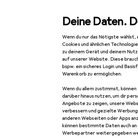
Suche
Deine Daten. D
Wenn du nur das Nötigste wählst, 
Navigation nach Kategorien
Gesamtsortiment
Bau
Gesamtsortiment
Cookies und ähnlichen Technologi
zu deinem Gerät und deinem Nutz
Holzspalter
Baumarkt + Garten
auf unserer Website. Diese brauch
bspw. ein sicheres Login und Basis
Gartenbau + Technik
Warenkorb zu ermöglichen.
Gartenmaschinen
Produkte
Forum
Wenn du allem zustimmst, können 
Heckenschere
darüber hinaus nutzen, um dir pers
Angebote zu zeigen, unsere Webs
Holzspalter +
verbessern und gezielte Werbung
Häcksler
anderen Webseiten oder Apps an
können bestimmte Daten auch an 
Kettensäge
Werbepartner weitergegeben we