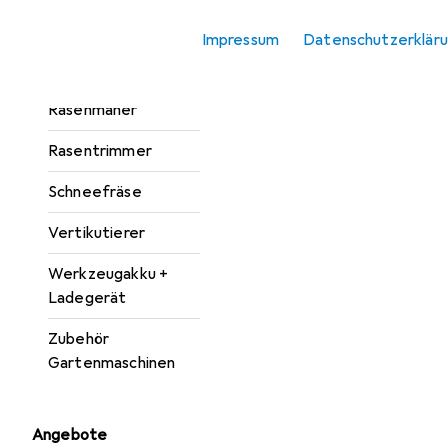
Laubsauger +
Laubbläser
Impressum
Datenschutzerklär
Mähroboter
Rasenmäher
Rasentrimmer
Schneefräse
Vertikutierer
Werkzeugakku +
Ladegerät
Zubehör
Gartenmaschinen
Angebote