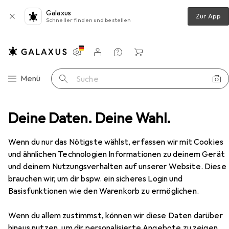
Galaxus
Zur App
Schneller finden und bestellen
Einstellungen
Kundenkonto
Vergleichslisten
Merklisten
Warenkorb
Navigation nach Kategorien
Menü
Suche
ve, Variables Vollgewinde, verzinkt blau, A3K, 1000 Stück
Deine Daten. Deine Wahl.
Zubehör
Wenn du nur das Nötigste wählst, erfassen wir mit Cookies
und ähnlichen Technologien Informationen zu deinem Gerät
und deinem Nutzungsverhalten auf unserer Website. Diese
brauchen wir, um dir bspw. ein sicheres Login und
Basisfunktionen wie den Warenkorb zu ermöglichen.
Wenn du allem zustimmst, können wir diese Daten darüber
hinaus nutzen, um dir personalisierte Angebote zu zeigen,