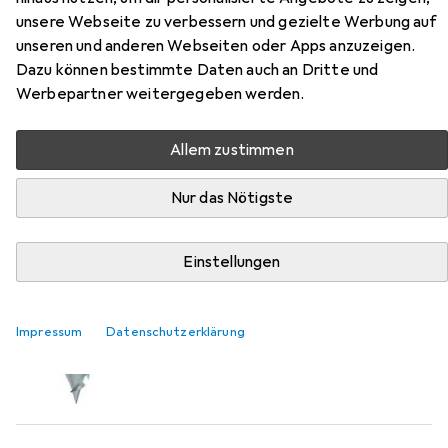
unsere Webseite zu verbessern und gezielte Werbung auf
unseren und anderen Webseiten oder Apps anzuzeigen.
Dazu können bestimmte Daten auch an Dritte und
EUR
29,70
Werbepartner weitergegeben werden.
Heco
TOPIX-plus 4,0 x 20, Rundkopf,
T-Drive, Variables Vollgewinde,
verzinkt blau, A3K, 1000 Stück
Allem zustimmen
Nur das Nötigste
Einstellungen
Impressum
Datenschutzerklärung