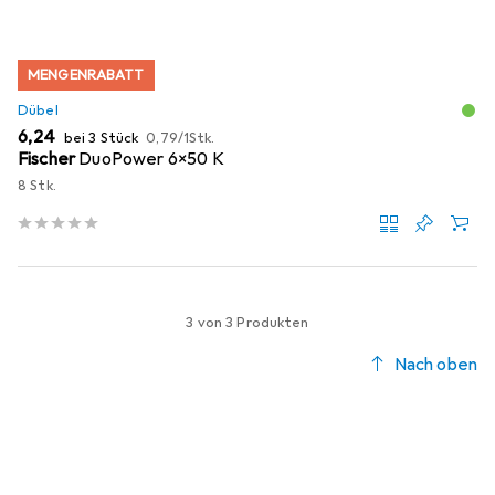
MENGENRABATT
Dübel
EUR
EUR
6,24
bei 3 Stück
0,79
/
1Stk.
Fischer
DuoPower 6x50 K
8 Stk.
3 von 3 Produkten
Nach oben