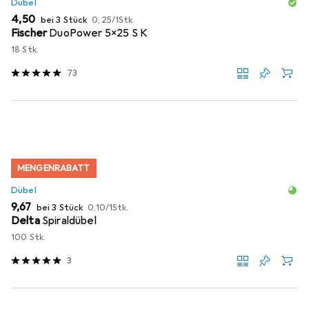
Dübel
EUR
EUR
4,50
bei 3 Stück
0,25
/
1Stk.
Fischer
DuoPower 5x25 S K
18 Stk.
73
MENGENRABATT
Dübel
EUR
EUR
9,67
bei 3 Stück
0,10
/
1Stk.
Delta
Spiraldübel
100 Stk.
3