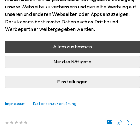
unsere Webseite zu verbessern und gezielte Werbung auf
Schranktiefe 400 mm
unseren und anderen Webseiten oder Apps anzuzeigen.
Dazu können bestimmte Daten auch an Dritte und
Hier findest du passendes Zubehör zum Produkt Hettich
Werbepartner weitergegeben werden.
Hängerahmen-Einsatz, für Schranktiefe 400 mm aus der
Kategorie Möbelausstattung.
Allem zustimmen
Relevanz
Nur das Nötigste
Produktliste
Einstellungen
Möbelausstattung
EUR
18,20
Impressum
Hettich
Fussverlängerung für Schweizer Mappenmass
Datenschutzerklärung
4 Stk.