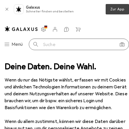
Galaxus
Zur App
Schneller finden und bestellen
Einstellungen
Kundenkonto
Vergleichslisten
Merklisten
Warenkorb
Navigation nach Kategorien
Menü
Suche
Hettich Hängerahmen-Einsatz, für Schranktiefe 400 mm
Deine Daten. Deine Wahl.
Zubehör
EUR
28,39
Wenn du nur das Nötigste wählst, erfassen wir mit Cookies
Hettich
Hängerahmen-Einsatz, für
und ähnlichen Technologien Informationen zu deinem Gerät
Schranktiefe 400 mm
und deinem Nutzungsverhalten auf unserer Website. Diese
1 Stk.
brauchen wir, um dir bspw. ein sicheres Login und
Basisfunktionen wie den Warenkorb zu ermöglichen.
Zubehör für Hettich
Wenn du allem zustimmst, können wir diese Daten darüber
Hängerahmen-Einsatz, für
hinaus nutzen, um dir personalisierte Angebote zu zeigen,