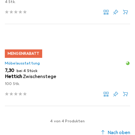
4 Stk.
MENGENRABATT
Möbelausstattung
EUR
7,30
bei 4 Stück
Hettich
Zwischenstege
100 Stk.
4 von 4 Produkten
Nach oben