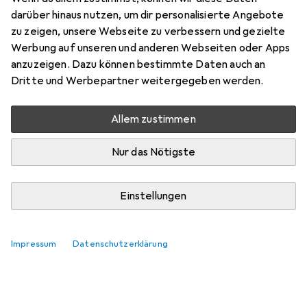
anthrazit
darüber hinaus nutzen, um dir personalisierte Angebote
zu zeigen, unsere Webseite zu verbessern und gezielte
Hier findest du passendes Zubehör zum Produkt Hettich
Werbung auf unseren und anderen Webseiten oder Apps
Stahlrückwand ArciTech, anthrazit.
anzuzeigen. Dazu können bestimmte Daten auch an
Dritte und Werbepartner weitergegeben werden.
Relevanz
Produktliste
Allem zustimmen
Keine Produkte gefunden
Nur das Nötigste
Einstellungen
Impressum
Datenschutzerklärung