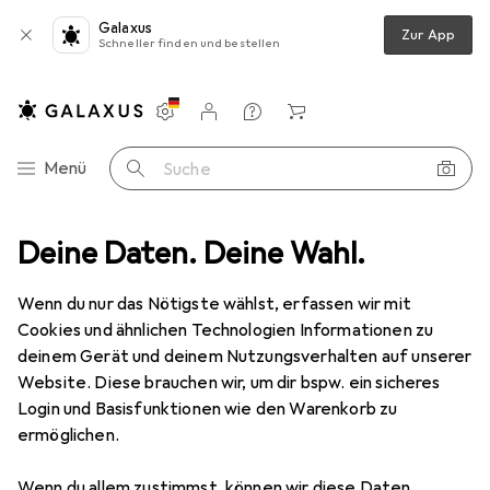
Galaxus
Zur App
Schneller finden und bestellen
Einstellungen
Kundenkonto
Vergleichslisten
Merklisten
Warenkorb
Navigation nach Kategorien
Menü
Suche
sstattung
Deine Daten. Deine Wahl.
Hettich Stahlrückwand ArciTech, anthrazit
Zubehör
Hettich
Stahlrückwand ArciTech,
Wenn du nur das Nötigste wählst, erfassen wir mit
anthrazit
Cookies und ähnlichen Technologien Informationen zu
1 Stk.
deinem Gerät und deinem Nutzungsverhalten auf unserer
Website. Diese brauchen wir, um dir bspw. ein sicheres
Login und Basisfunktionen wie den Warenkorb zu
Zubehör für Hettich
ermöglichen.
Stahlrückwand ArciTech,
Wenn du allem zustimmst, können wir diese Daten