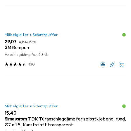
Möbelgleiter + Schutzpuffer
EUR
EUR
29,07
4,84
/
1Stk.
3M
Bumpon
Anschlagdämpfer, 6 Stk.
130
Möbelgleiter + Schutzpuffer
EUR
15,40
Simausrom
TDK Türanschlagdämpfer selbstklebend, rund,
Ø7 x 1.5, Kunststoff transparent