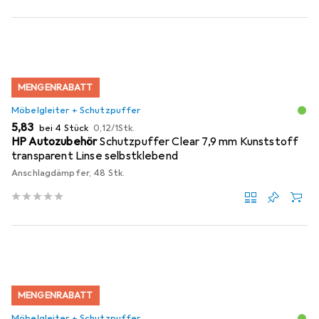
MENGENRABATT
Möbelgleiter + Schutzpuffer
EUR
EUR
5,83
bei 4 Stück
0,12
/
1Stk.
HP Autozubehör
Schutzpuffer Clear 7,9 mm Kunststoff
transparent Linse selbstklebend
Anschlagdämpfer, 48 Stk.
MENGENRABATT
Möbelgleiter + Schutzpuffer