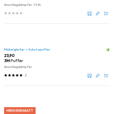
Anschlagdämpfer, 1 Stk.
Möbelgleiter + Schutzpuffer
EUR
23,90
3M
Puffer
Anschlagdämpfer
2
MENGENRABATT