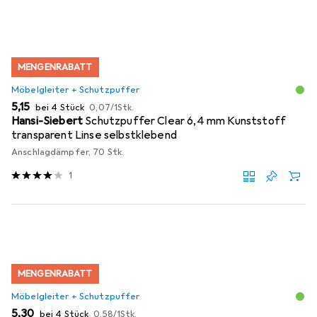
MENGENRABATT
Möbelgleiter + Schutzpuffer
EUR
EUR
5,15
bei 4 Stück
0,07
/
1Stk.
Hansi-Siebert
Schutzpuffer Clear 6,4 mm Kunststoff
transparent Linse selbstklebend
Anschlagdämpfer, 70 Stk.
1
MENGENRABATT
Möbelgleiter + Schutzpuffer
EUR
EUR
5,30
bei 4 Stück
0,58
/
1Stk.