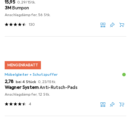
EUR
EUR
15,95
0,29
/
1Stk.
3M
Bumpon
Anschlagdämpfer, 56 Stk.
130
MENGENRABATT
Möbelgleiter + Schutzpuffer
EUR
EUR
2,78
bei 4 Stück
0,23
/
1Stk.
Wagner System
Anti-Rutsch-Pads
Anschlagdämpfer, 12 Stk.
4