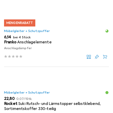
MENGENRABATT
Möbelgleiter + Schutzpuffer
EUR
6,14
bei 4 Stück
Franko
Anschlagelemente
Anschlagdämpfer
Möbelgleiter + Schutzpuffer
EUR
EUR
22,80
0,07
/
1Stk.
Rocket
Suki Rutsch- und Lärmstopper selbstklebend,
Sortimentskoffer 330-teilig