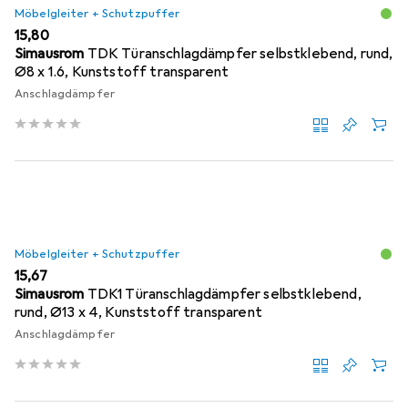
Möbelgleiter + Schutzpuffer
EUR
15,80
Simausrom
TDK Türanschlagdämpfer selbstklebend, rund,
Ø8 x 1.6, Kunststoff transparent
Anschlagdämpfer
Möbelgleiter + Schutzpuffer
EUR
15,67
Simausrom
TDK1 Türanschlagdämpfer selbstklebend,
rund, Ø13 x 4, Kunststoff transparent
Anschlagdämpfer