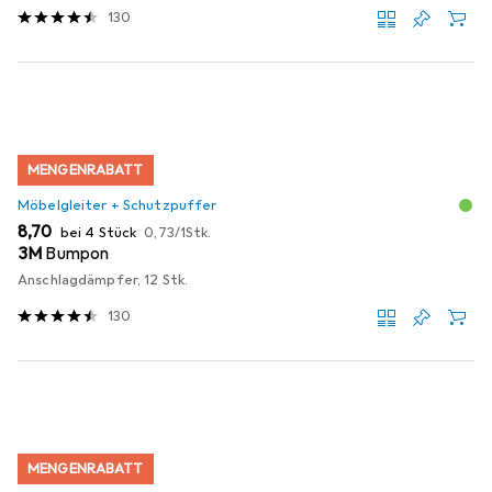
130
MENGENRABATT
Möbelgleiter + Schutzpuffer
EUR
EUR
8,70
bei 4 Stück
0,73
/
1Stk.
3M
Bumpon
Anschlagdämpfer, 12 Stk.
130
MENGENRABATT