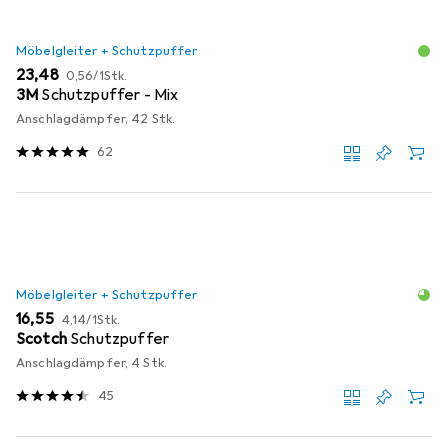
Möbelgleiter + Schutzpuffer
EUR
EUR
23,48
0,56
/
1Stk.
3M
Schutzpuffer - Mix
Anschlagdämpfer, 42 Stk.
62
Möbelgleiter + Schutzpuffer
EUR
EUR
16,55
4,14
/
1Stk.
Scotch
Schutzpuffer
Anschlagdämpfer, 4 Stk.
45