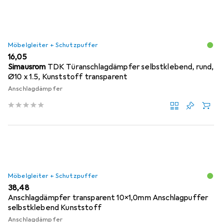
Möbelgleiter + Schutzpuffer
EUR
16,05
Simausrom
TDK Türanschlagdämpfer selbstklebend, rund,
Ø10 x 1.5, Kunststoff transparent
Anschlagdämpfer
Möbelgleiter + Schutzpuffer
EUR
38,48
Anschlagdämpfer transparent 10x1,0mm Anschlagpuffer
selbstklebend Kunststoff
Anschlagdämpfer