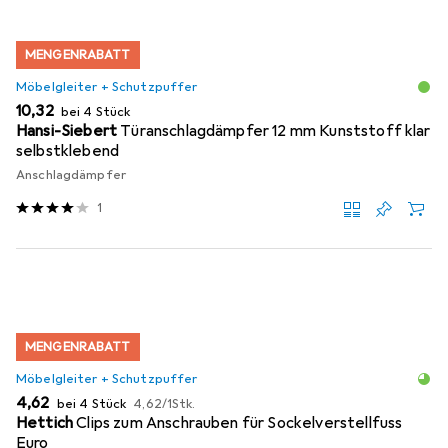
MENGENRABATT
Möbelgleiter + Schutzpuffer
EUR
10,32
bei 4 Stück
Hansi-Siebert
Türanschlagdämpfer 12 mm Kunststoff klar
selbstklebend
Anschlagdämpfer
1
MENGENRABATT
Möbelgleiter + Schutzpuffer
EUR
EUR
4,62
bei 4 Stück
4,62
/
1Stk.
Hettich
Clips zum Anschrauben für Sockelverstellfuss
Euro