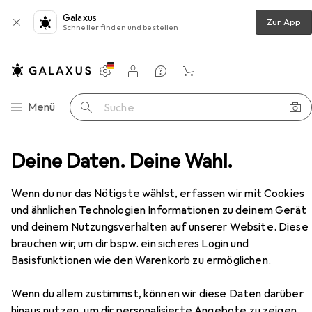
Galaxus
Zur App
Schneller finden und bestellen
Einstellungen
Kundenkonto
Vergleichslisten
Merklisten
Warenkorb
Navigation nach Kategorien
Menü
Suche
ag
Deine Daten. Deine Wahl.
Türgriff + Türgarnitur
Heusser Blindolive 3414
Zubehör
Wenn du nur das Nötigste wählst, erfassen wir mit Cookies
EUR
60,90
Heusser
Blindolive 3414
und ähnlichen Technologien Informationen zu deinem Gerät
Türgriff
und deinem Nutzungsverhalten auf unserer Website. Diese
brauchen wir, um dir bspw. ein sicheres Login und
Basisfunktionen wie den Warenkorb zu ermöglichen.
Zubehör für Heusser Blindolive
Wenn du allem zustimmst, können wir diese Daten darüber
hinaus nutzen, um dir personalisierte Angebote zu zeigen,