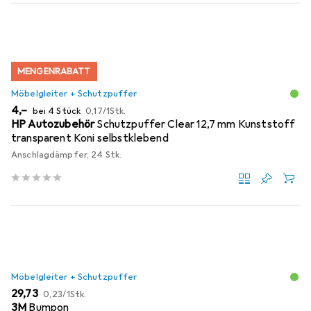
MENGENRABATT
Möbelgleiter + Schutzpuffer
EUR
EUR
4,–
bei 4 Stück
0,17
/
1Stk.
HP Autozubehör
Schutzpuffer Clear 12,7 mm Kunststoff
transparent Koni selbstklebend
Anschlagdämpfer, 24 Stk.
Möbelgleiter + Schutzpuffer
EUR
EUR
29,73
0,23
/
1Stk.
3M
Bumpon