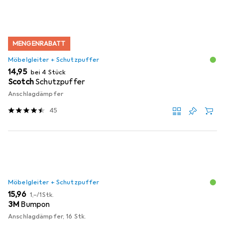
MENGENRABATT
Möbelgleiter + Schutzpuffer
EUR
14,95
bei 4 Stück
Scotch
Schutzpuffer
Anschlagdämpfer
45
Möbelgleiter + Schutzpuffer
EUR
EUR
15,96
1,–
/
1Stk.
3M
Bumpon
Anschlagdämpfer, 16 Stk.