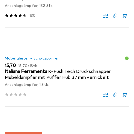
Anschlagdämpfer, 132 Stk.
130
Möbelgleiter + Schutzpuffer
EUR
EUR
15,70
15,70
/
1Stk.
Italiana Ferramenta
K-Push Tech Druckschnapper
Möbeldämpfer mit Puffer Hub 37 mm vernickelt
Anschlagdämpfer, 1 Stk.