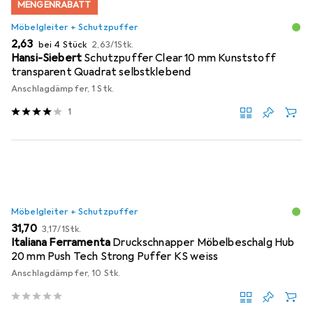
MENGENRABATT
Möbelgleiter + Schutzpuffer
EUR
EUR
2,63
bei 4 Stück
2,63
/
1Stk.
Hansi-Siebert
Schutzpuffer Clear 10 mm Kunststoff
transparent Quadrat selbstklebend
Anschlagdämpfer, 1 Stk.
1
Möbelgleiter + Schutzpuffer
EUR
EUR
31,70
3,17
/
1Stk.
Italiana Ferramenta
Druckschnapper Möbelbeschalg Hub
20 mm Push Tech Strong Puffer KS weiss
Anschlagdämpfer, 10 Stk.