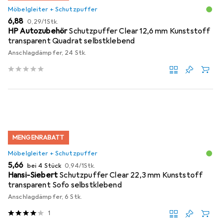
Möbelgleiter + Schutzpuffer
EUR
EUR
6,88
0,29
/
1Stk.
HP Autozubehör
Schutzpuffer Clear 12,6 mm Kunststoff
transparent Quadrat selbstklebend
Anschlagdämpfer, 24 Stk.
MENGENRABATT
Möbelgleiter + Schutzpuffer
EUR
EUR
5,66
bei 4 Stück
0,94
/
1Stk.
Hansi-Siebert
Schutzpuffer Clear 22,3 mm Kunststoff
transparent Sofo selbstklebend
Anschlagdämpfer, 6 Stk.
1