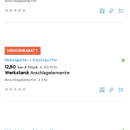
Anschlagdämpfer
MENGENRABATT
Möbelgleiter + Schutzpuffer
EUR
EUR
12,80
bei 4 Stück
6,40
/
1Stk.
Werkstarck
Anschlagelemente
Anschlagdämpfer, 2 Stk.