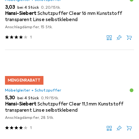
EUR
EUR
3,03
bei 4 Stück
0,20
/
1Stk.
Hansi-Siebert
Schutzpuffer Clear 16 mm Kunststoff
transparent Linse selbstklebend
Anschlagdämpfer, 15 Stk.
1
MENGENRABATT
Möbelgleiter + Schutzpuffer
EUR
EUR
5,30
bei 4 Stück
0,19
/
1Stk.
Hansi-Siebert
Schutzpuffer Clear 11,1 mm Kunststoff
transparent Linse selbstklebend
Anschlagdämpfer, 28 Stk.
1