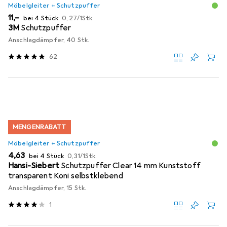
Möbelgleiter + Schutzpuffer
EUR
EUR
11,–
bei 4 Stück
0,27
/
1Stk.
3M
Schutzpuffer
Anschlagdämpfer, 40 Stk.
62
MENGENRABATT
Möbelgleiter + Schutzpuffer
EUR
EUR
4,63
bei 4 Stück
0,31
/
1Stk.
Hansi-Siebert
Schutzpuffer Clear 14 mm Kunststoff
transparent Koni selbstklebend
Anschlagdämpfer, 15 Stk.
1