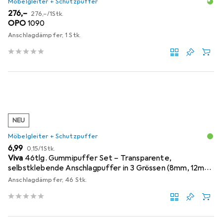
Möbelgleiter + Schutzpuffer
EUR
EUR
276,–
276,–
/
1Stk.
OPO
1090
Anschlagdämpfer, 1 Stk.
NEU
Möbelgleiter + Schutzpuffer
EUR
EUR
6,99
0,15
/
1Stk.
Viva
46tlg. Gummipuffer Set – Transparente,
selbstklebende Anschlagpuffer in 3 Grössen (8mm, 12mm,
18mm)
Anschlagdämpfer, 46 Stk.