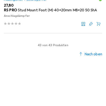
EUR
27,80
RS PRO
Stud Mount Foot (M) 40x20mm M8x20 50 ShA
Anschlagdämpfer
43 von 43 Produkten
Nach oben