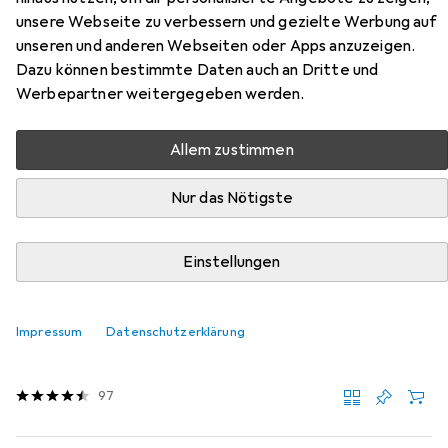
3414
unsere Webseite zu verbessern und gezielte Werbung auf
unseren und anderen Webseiten oder Apps anzuzeigen.
Hier findest du passendes Zubehör zum Produkt Heusser
Dazu können bestimmte Daten auch an Dritte und
Blindolive 3414 aus der Kategorie Möbelgleiter +
Werbepartner weitergegeben werden.
Schutzpuffer.
Relevanz
Allem zustimmen
Produktliste
Nur das Nötigste
Einstellungen
MENGENRABATT
Möbelgleiter + Schutzpuffer
EUR
EUR
4,39
bei 4 Stück
0,55
/
1Stk.
Impressum
Datenschutzerklärung
tesa
PROTECT Türschutzpuffer
Anschlagdämpfer, 8 Stk.
97