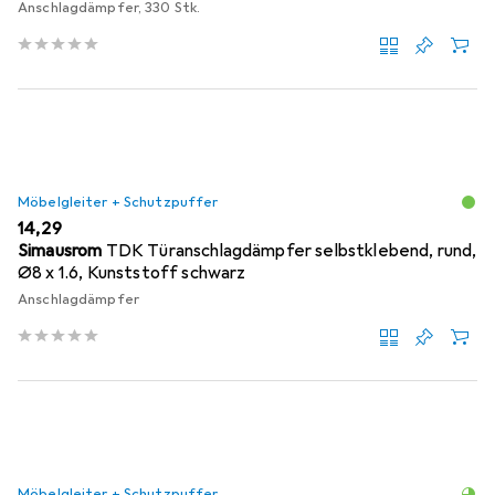
Anschlagdämpfer, 330 Stk.
Möbelgleiter + Schutzpuffer
EUR
14,29
Simausrom
TDK Türanschlagdämpfer selbstklebend, rund,
Ø8 x 1.6, Kunststoff schwarz
Anschlagdämpfer
Möbelgleiter + Schutzpuffer