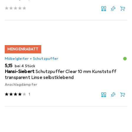
MENGENRABATT
Möbelgleiter + Schutzpuffer
EUR
5,15
bei 4 Stück
Hansi-Siebert
Schutzpuffer Clear 10 mm Kunststoff
transparent Linse selbstklebend
Anschlagdämpfer
1