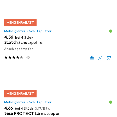
MENGENRABATT
Möbelgleiter + Schutzpuffer
EUR
4,56
bei 4 Stück
Scotch
Schutzpuffer
Anschlagdämpfer
45
MENGENRABATT
Möbelgleiter + Schutzpuffer
EUR
EUR
4,66
bei 4 Stück
0,17
/
1Stk.
tesa
PROTECT Lärmstopper