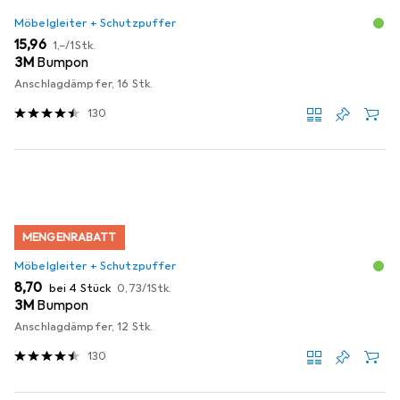
Möbelgleiter + Schutzpuffer
EUR
EUR
15,96
1,–
/
1Stk.
3M
Bumpon
Anschlagdämpfer, 16 Stk.
130
MENGENRABATT
Möbelgleiter + Schutzpuffer
EUR
EUR
8,70
bei 4 Stück
0,73
/
1Stk.
3M
Bumpon
Anschlagdämpfer, 12 Stk.
130