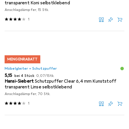
transparent Koni selbstklebend
Anschlagdämpfer, 15 Stk.
1
MENGENRABATT
Möbelgleiter + Schutzpuffer
EUR
EUR
5,15
bei 4 Stück
0,07
/
1Stk.
Hansi-Siebert
Schutzpuffer Clear 6,4 mm Kunststoff
transparent Linse selbstklebend
Anschlagdämpfer, 70 Stk.
1