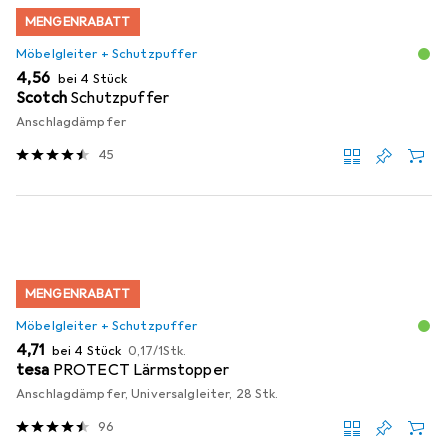
MENGENRABATT
Möbelgleiter + Schutzpuffer
EUR
4,56
bei 4 Stück
Scotch
Schutzpuffer
Anschlagdämpfer
45
MENGENRABATT
Möbelgleiter + Schutzpuffer
EUR
EUR
4,71
bei 4 Stück
0,17
/
1Stk.
tesa
PROTECT Lärmstopper
Anschlagdämpfer, Universalgleiter, 28 Stk.
96