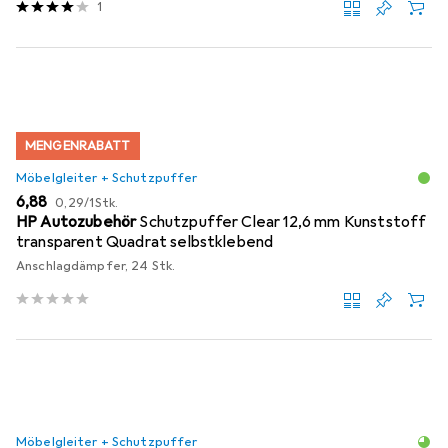
1
MENGENRABATT
Möbelgleiter + Schutzpuffer
EUR
EUR
6,88
0,29
/
1Stk.
HP Autozubehör
Schutzpuffer Clear 12,6 mm Kunststoff
transparent Quadrat selbstklebend
Anschlagdämpfer, 24 Stk.
Möbelgleiter + Schutzpuffer