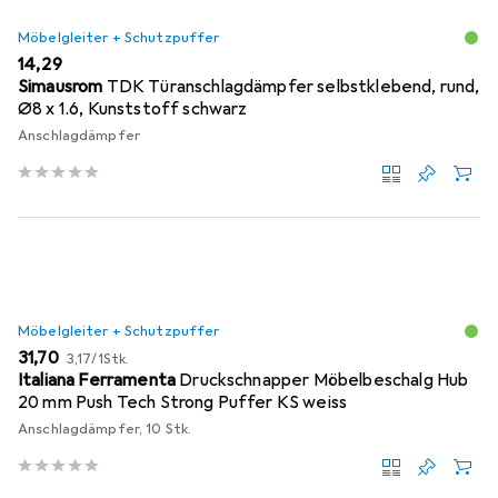
Möbelgleiter + Schutzpuffer
EUR
14,29
Simausrom
TDK Türanschlagdämpfer selbstklebend, rund,
Ø8 x 1.6, Kunststoff schwarz
Anschlagdämpfer
Möbelgleiter + Schutzpuffer
EUR
EUR
31,70
3,17
/
1Stk.
Italiana Ferramenta
Druckschnapper Möbelbeschalg Hub
20 mm Push Tech Strong Puffer KS weiss
Anschlagdämpfer, 10 Stk.