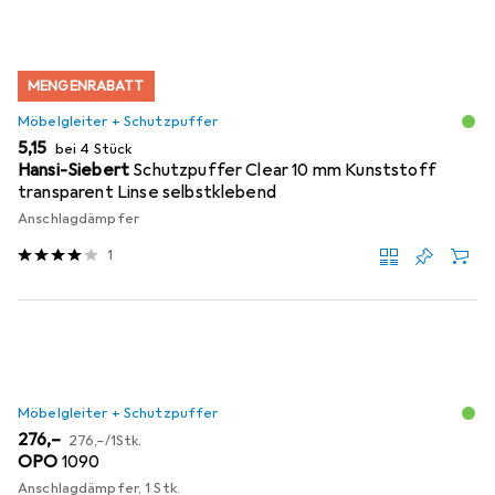
MENGENRABATT
Möbelgleiter + Schutzpuffer
EUR
5,15
bei 4 Stück
Hansi-Siebert
Schutzpuffer Clear 10 mm Kunststoff
transparent Linse selbstklebend
Anschlagdämpfer
1
Möbelgleiter + Schutzpuffer
EUR
EUR
276,–
276,–
/
1Stk.
OPO
1090
Anschlagdämpfer, 1 Stk.