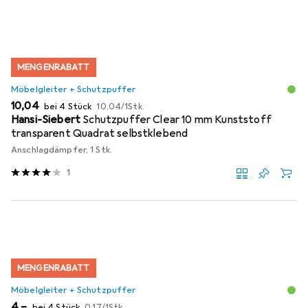
MENGENRABATT
Möbelgleiter + Schutzpuffer
EUR
EUR
10,04
bei 4 Stück
10,04
/
1Stk.
Hansi-Siebert
Schutzpuffer Clear 10 mm Kunststoff
transparent Quadrat selbstklebend
Anschlagdämpfer, 1 Stk.
1
MENGENRABATT
Möbelgleiter + Schutzpuffer
EUR
EUR
4,–
bei 4 Stück
0,17
/
1Stk.