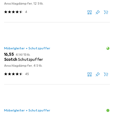
Anschlagdämpfer, 12 Stk.
4
Möbelgleiter + Schutzpuffer
EUR
EUR
16,55
4,14
/
1Stk.
Scotch
Schutzpuffer
Anschlagdämpfer, 4 Stk.
45
Möbelgleiter + Schutzpuffer