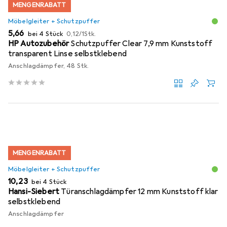
MENGENRABATT
Möbelgleiter + Schutzpuffer
EUR
EUR
5,66
bei 4 Stück
0,12
/
1Stk.
HP Autozubehör
Schutzpuffer Clear 7,9 mm Kunststoff
transparent Linse selbstklebend
Anschlagdämpfer, 48 Stk.
MENGENRABATT
Möbelgleiter + Schutzpuffer
EUR
10,23
bei 4 Stück
Hansi-Siebert
Türanschlagdämpfer 12 mm Kunststoff klar
selbstklebend
Anschlagdämpfer