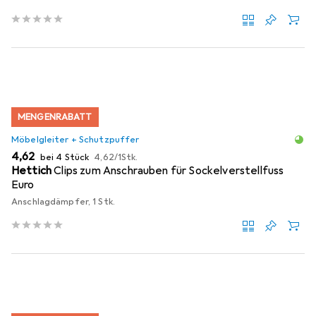
MENGENRABATT
Möbelgleiter + Schutzpuffer
EUR
EUR
4,62
bei 4 Stück
4,62
/
1Stk.
Hettich
Clips zum Anschrauben für Sockelverstellfuss
Euro
Anschlagdämpfer, 1 Stk.