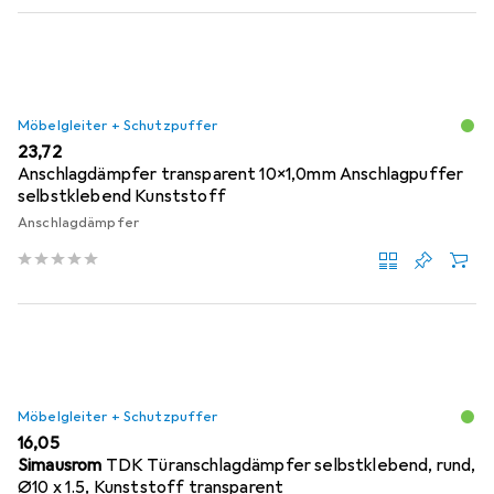
Möbelgleiter + Schutzpuffer
EUR
23,72
Anschlagdämpfer transparent 10x1,0mm Anschlagpuffer
selbstklebend Kunststoff
Anschlagdämpfer
Möbelgleiter + Schutzpuffer
EUR
16,05
Simausrom
TDK Türanschlagdämpfer selbstklebend, rund,
Ø10 x 1.5, Kunststoff transparent