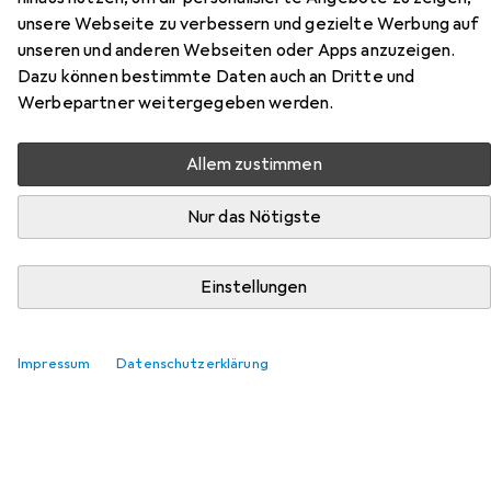
Hier findest du passendes Zubehör zum Produkt Heusser
unsere Webseite zu verbessern und gezielte Werbung auf
Dorne aus der Kategorie Möbelgleiter + Schutzpuffer.
unseren und anderen Webseiten oder Apps anzuzeigen.
Dazu können bestimmte Daten auch an Dritte und
Relevanz
Werbepartner weitergegeben werden.
Produktliste
Allem zustimmen
Nur das Nötigste
MENGENRABATT
Möbelgleiter + Schutzpuffer
EUR
EUR
4,39
bei 4 Stück
0,55
/
1Stk.
Einstellungen
tesa
PROTECT Türschutzpuffer
Anschlagdämpfer, 8 Stk.
96
Impressum
Datenschutzerklärung