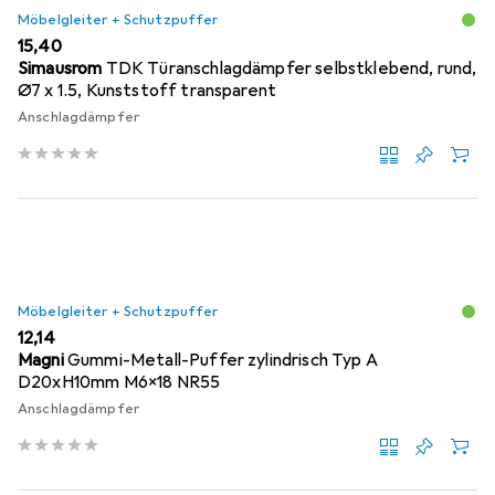
Möbelgleiter + Schutzpuffer
EUR
15,40
Simausrom
TDK Türanschlagdämpfer selbstklebend, rund,
Ø7 x 1.5, Kunststoff transparent
Anschlagdämpfer
Möbelgleiter + Schutzpuffer
EUR
12,14
Magni
Gummi-Metall-Puffer zylindrisch Typ A
D20xH10mm M6x18 NR55
Anschlagdämpfer