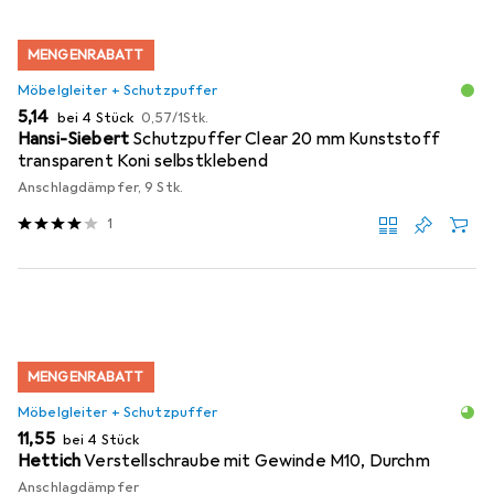
MENGENRABATT
Möbelgleiter + Schutzpuffer
EUR
EUR
5,14
bei 4 Stück
0,57
/
1Stk.
Hansi-Siebert
Schutzpuffer Clear 20 mm Kunststoff
transparent Koni selbstklebend
Anschlagdämpfer, 9 Stk.
1
MENGENRABATT
Möbelgleiter + Schutzpuffer
EUR
11,55
bei 4 Stück
Hettich
Verstellschraube mit Gewinde M10, Durchm
Anschlagdämpfer