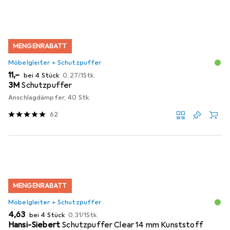
MENGENRABATT
Möbelgleiter + Schutzpuffer
EUR
EUR
11,–
bei 4 Stück
0,27
/
1Stk.
3M
Schutzpuffer
Anschlagdämpfer, 40 Stk.
62
MENGENRABATT
Möbelgleiter + Schutzpuffer
EUR
EUR
4,63
bei 4 Stück
0,31
/
1Stk.
Hansi-Siebert
Schutzpuffer Clear 14 mm Kunststoff