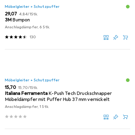
Möbelgleiter + Schutzpuffer
EUR
EUR
29,07
4,84
/
1Stk.
3M
Bumpon
Anschlagdämpfer, 6 Stk.
130
Möbelgleiter + Schutzpuffer
EUR
EUR
15,70
15,70
/
1Stk.
Italiana Ferramenta
K-Push Tech Druckschnapper
Möbeldämpfer mit Puffer Hub 37 mm vernickelt
Anschlagdämpfer, 1 Stk.