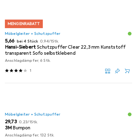
MENGENRABATT
Möbelgleiter + Schutzpuffer
EUR
EUR
5,66
bei 4 Stück
0,94
/
1Stk.
Hansi-Siebert
Schutzpuffer Clear 22,3 mm Kunststoff
transparent Sofo selbstklebend
Anschlagdämpfer, 6 Stk.
1
Möbelgleiter + Schutzpuffer
EUR
EUR
29,73
0,23
/
1Stk.
3M
Bumpon
Anschlagdämpfer, 132 Stk.