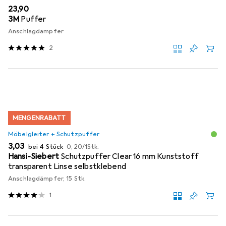
EUR
23,90
3M
Puffer
Anschlagdämpfer
2
MENGENRABATT
Möbelgleiter + Schutzpuffer
EUR
EUR
3,03
bei 4 Stück
0,20
/
1Stk.
Hansi-Siebert
Schutzpuffer Clear 16 mm Kunststoff
transparent Linse selbstklebend
Anschlagdämpfer, 15 Stk.
1