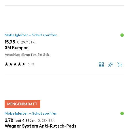
Möbelgleiter + Schutzpuffer
EUR
EUR
15,95
0,29
/
1Stk.
3M
Bumpon
Anschlagdämpfer, 56 Stk.
130
MENGENRABATT
Möbelgleiter + Schutzpuffer
EUR
EUR
2,78
bei 4 Stück
0,23
/
1Stk.
Wagner System
Anti-Rutsch-Pads