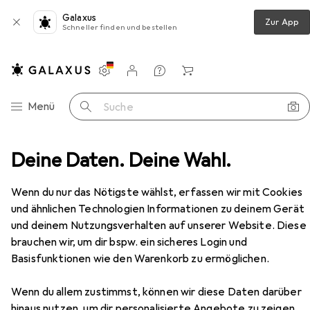
Galaxus
Zur App
Schneller finden und bestellen
Einstellungen
Kundenkonto
Vergleichslisten
Merklisten
Warenkorb
Navigation nach Kategorien
Menü
Suche
ürbeschlag
Deine Daten. Deine Wahl.
Türgriff + Türgarnitur
Heusser Dorne
Zubehör
EUR
15,90
Wenn du nur das Nötigste wählst, erfassen wir mit Cookies
Heusser
Dorne
und ähnlichen Technologien Informationen zu deinem Gerät
Türgriff
und deinem Nutzungsverhalten auf unserer Website. Diese
brauchen wir, um dir bspw. ein sicheres Login und
Basisfunktionen wie den Warenkorb zu ermöglichen.
Zubehör für Heusser Dorne
Wenn du allem zustimmst, können wir diese Daten darüber
hinaus nutzen, um dir personalisierte Angebote zu zeigen,