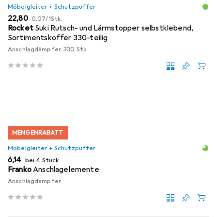
Möbelgleiter + Schutzpuffer
EUR
EUR
22,80
0,07
/
1Stk.
Rocket
Suki Rutsch- und Lärmstopper selbstklebend,
Sortimentskoffer 330-teilig
Anschlagdämpfer, 330 Stk.
MENGENRABATT
Möbelgleiter + Schutzpuffer
EUR
6,14
bei 4 Stück
Franko
Anschlagelemente
Anschlagdämpfer