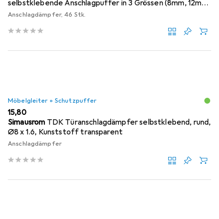
selbstklebende Anschlagpuffer in 3 Grössen (8mm, 12mm,
18mm)
Anschlagdämpfer, 46 Stk.
Möbelgleiter + Schutzpuffer
EUR
15,80
Simausrom
TDK Türanschlagdämpfer selbstklebend, rund,
Ø8 x 1.6, Kunststoff transparent
Anschlagdämpfer