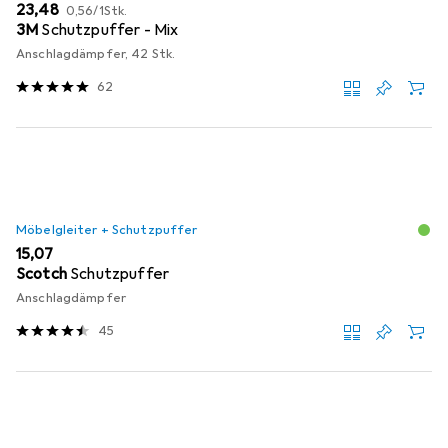
EUR
EUR
23,48
0,56
/
1Stk.
3M
Schutzpuffer - Mix
Anschlagdämpfer, 42 Stk.
62
Möbelgleiter + Schutzpuffer
EUR
15,07
Scotch
Schutzpuffer
Anschlagdämpfer
45