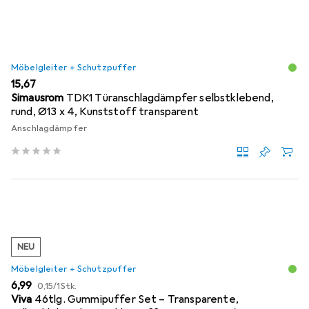
Möbelgleiter + Schutzpuffer
EUR
15,67
Simausrom
TDK1 Türanschlagdämpfer selbstklebend,
rund, Ø13 x 4, Kunststoff transparent
Anschlagdämpfer
NEU
Möbelgleiter + Schutzpuffer
EUR
EUR
6,99
0,15
/
1Stk.
Viva
46tlg. Gummipuffer Set – Transparente,