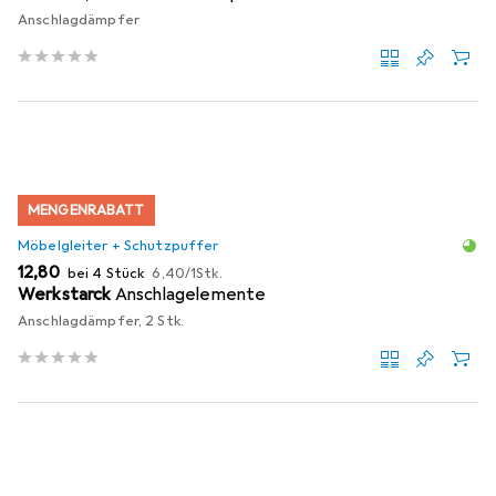
Anschlagdämpfer
MENGENRABATT
Möbelgleiter + Schutzpuffer
EUR
EUR
12,80
bei 4 Stück
6,40
/
1Stk.
Werkstarck
Anschlagelemente
Anschlagdämpfer, 2 Stk.