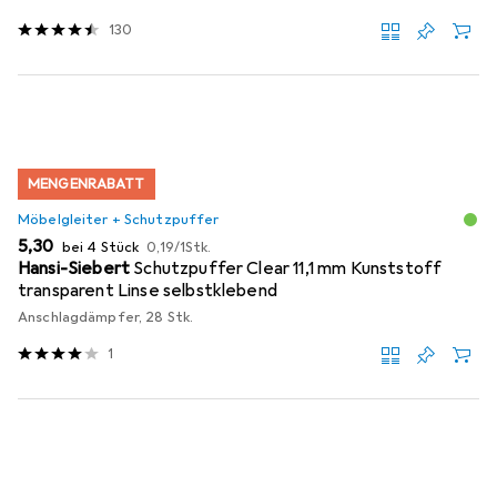
130
MENGENRABATT
Möbelgleiter + Schutzpuffer
EUR
EUR
5,30
bei 4 Stück
0,19
/
1Stk.
Hansi-Siebert
Schutzpuffer Clear 11,1 mm Kunststoff
transparent Linse selbstklebend
Anschlagdämpfer, 28 Stk.
1