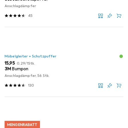
Anschlagdämpfer
45
Möbelgleiter + Schutzpuffer
EUR
EUR
15,95
0,29
/
1Stk.
3M
Bumpon
Anschlagdämpfer, 56 Stk.
130
MENGENRABATT