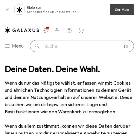
Galaxus
Zur App
Schneller finden und bestellen
Einstellungen
Kundenkonto
Vergleichslisten
Merklisten
Warenkorb
Navigation nach Kategorien
Menü
Suche
griff + Türgarnitur
Deine Daten. Deine Wahl.
Heusser Drehknöpfe 3405 / 3406
Zubehör
Wenn du nur das Nötigste wählst, erfassen wir mit Cookies
EUR
109,–
und ähnlichen Technologien Informationen zu deinem Gerät
Heusser
Drehknöpfe 3405 / 3406
und deinem Nutzungsverhalten auf unserer Website. Diese
Türgriff
brauchen wir, um dir bspw. ein sicheres Login und
Basisfunktionen wie den Warenkorb zu ermöglichen.
Wenn du allem zustimmst, können wir diese Daten darüber
Zubehör für Heusser Drehknöpfe
hinaus nutzen, um dir personalisierte Angebote zu zeigen,