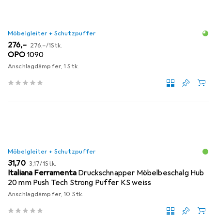
Möbelgleiter + Schutzpuffer
EUR
EUR
276,–
276,–
/
1Stk.
OPO
1090
Anschlagdämpfer, 1 Stk.
Möbelgleiter + Schutzpuffer
EUR
EUR
31,70
3,17
/
1Stk.
Italiana Ferramenta
Druckschnapper Möbelbeschalg Hub
20 mm Push Tech Strong Puffer KS weiss
Anschlagdämpfer, 10 Stk.