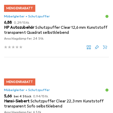
MENGENRABATT
Möbelgleiter + Schutzpuffer
EUR
EUR
6,88
0,29
/
1Stk.
HP Autozubehör
Schutzpuffer Clear 12,6 mm Kunststoff
transparent Quadrat selbstklebend
Anschlagdämpfer, 24 Stk.
MENGENRABATT
Möbelgleiter + Schutzpuffer
EUR
EUR
5,66
bei 4 Stück
0,94
/
1Stk.
Hansi-Siebert
Schutzpuffer Clear 22,3 mm Kunststoff
transparent Sofo selbstklebend
Anschlagdämpfer, 6 Stk.