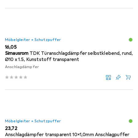
Möbelgleiter + Schutzpuffer
EUR
16,05
Simausrom
TDK Türanschlagdämpfer selbstklebend, rund,
Ø10 x 1.5, Kunststoff transparent
Anschlagdämpfer
Möbelgleiter + Schutzpuffer
EUR
23,72
Anschlagdämpfer transparent 10x1,0mm Anschlagpuffer