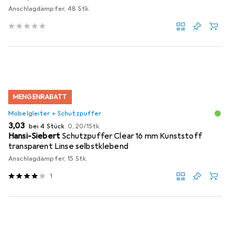
Anschlagdämpfer, 48 Stk.
MENGENRABATT
Möbelgleiter + Schutzpuffer
EUR
EUR
3,03
bei 4 Stück
0,20
/
1Stk.
Hansi-Siebert
Schutzpuffer Clear 16 mm Kunststoff
transparent Linse selbstklebend
Anschlagdämpfer, 15 Stk.
1