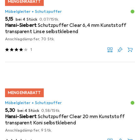
MENGENRABATT
Möbelgleiter + Schutzpuffer
EUR
EUR
5,15
bei 4 Stück
0,07
/
1Stk.
Hansi-Siebert
Schutzpuffer Clear 6,4 mm Kunststoff
transparent Linse selbstklebend
Anschlagdämpfer, 70 Stk.
1
MENGENRABATT
Möbelgleiter + Schutzpuffer
EUR
EUR
5,30
bei 4 Stück
0,58
/
1Stk.
Hansi-Siebert
Schutzpuffer Clear 20 mm Kunststoff
transparent Koni selbstklebend
Anschlagdämpfer, 9 Stk.