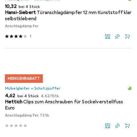
EUR
10,32
bei 4 Stück
Hansi-Siebert
Türanschlagdämpfer 12 mm Kunststoff klar
selbstklebend
Anschlagdämpfer
1
MENGENRABATT
Möbelgleiter + Schutzpuffer
EUR
EUR
4,62
bei 4 Stück
4,62
/
1Stk.
Hettich
Clips zum Anschrauben für Sockelverstellfuss
Euro
Anschlagdämpfer, 1 Stk.