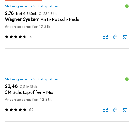
Möbelgleiter + Schutzpuffer
EUR
EUR
2,78
bei 4 Stück
0,23
/
1Stk.
Wagner System
Anti-Rutsch-Pads
Anschlagdämpfer, 12 Stk.
4
Möbelgleiter + Schutzpuffer
EUR
EUR
23,48
0,56
/
1Stk.
3M
Schutzpuffer - Mix
Anschlagdämpfer, 42 Stk.
62