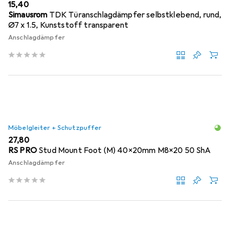
EUR
15,40
Simausrom
TDK Türanschlagdämpfer selbstklebend, rund,
Ø7 x 1.5, Kunststoff transparent
Anschlagdämpfer
Möbelgleiter + Schutzpuffer
EUR
27,80
RS PRO
Stud Mount Foot (M) 40x20mm M8x20 50 ShA
Anschlagdämpfer