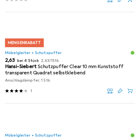
MENGENRABATT
Möbelgleiter + Schutzpuffer
EUR
EUR
2,63
bei 4 Stück
2,63
/
1Stk.
Hansi-Siebert
Schutzpuffer Clear 10 mm Kunststoff
transparent Quadrat selbstklebend
Anschlagdämpfer, 1 Stk.
1
Möbelgleiter + Schutzpuffer