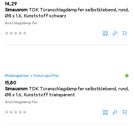
EUR
14,29
Simausrom
TDK Türanschlagdämpfer selbstklebend, rund,
Ø8 x 1.6, Kunststoff schwarz
Anschlagdämpfer
Möbelgleiter + Schutzpuffer
EUR
15,80
Simausrom
TDK Türanschlagdämpfer selbstklebend, rund,
Ø8 x 1.6, Kunststoff transparent
Anschlagdämpfer