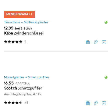
MENGENRABATT
Türschloss + Schliesszylinder
EUR
12,35
bei 2 Stück
Kaba
Zylinderschlüssel
4
Möbelgleiter + Schutzpuffer
EUR
EUR
16,55
4,14
/
1Stk.
Scotch
Schutzpuffer
Anschlagdämpfer, 4 Stk.
45