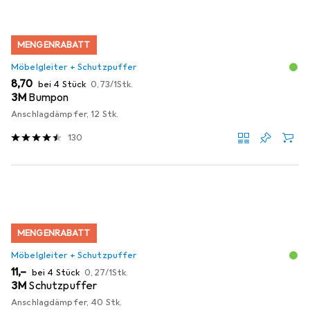
MENGENRABATT
Möbelgleiter + Schutzpuffer
EUR
EUR
8,70
bei 4 Stück
0,73
/
1Stk.
3M
Bumpon
Anschlagdämpfer, 12 Stk.
130
MENGENRABATT
Möbelgleiter + Schutzpuffer
EUR
EUR
11,–
bei 4 Stück
0,27
/
1Stk.
3M
Schutzpuffer
Anschlagdämpfer, 40 Stk.