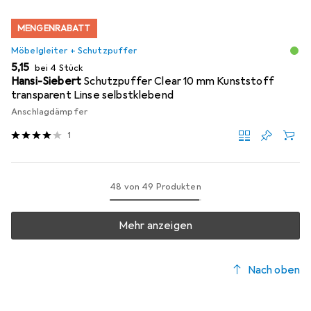
MENGENRABATT
Möbelgleiter + Schutzpuffer
EUR
5,15
bei 4 Stück
Hansi-Siebert
Schutzpuffer Clear 10 mm Kunststoff
transparent Linse selbstklebend
Anschlagdämpfer
1
48 von 49 Produkten
Mehr anzeigen
Nach oben