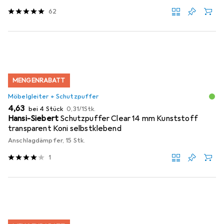
62
MENGENRABATT
Möbelgleiter + Schutzpuffer
EUR
EUR
4,63
bei 4 Stück
0,31
/
1Stk.
Hansi-Siebert
Schutzpuffer Clear 14 mm Kunststoff
transparent Koni selbstklebend
Anschlagdämpfer, 15 Stk.
1