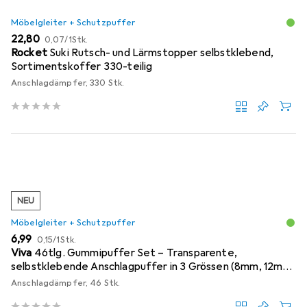
Möbelgleiter + Schutzpuffer
EUR
EUR
22,80
0,07
/
1Stk.
Rocket
Suki Rutsch- und Lärmstopper selbstklebend,
Sortimentskoffer 330-teilig
Anschlagdämpfer, 330 Stk.
NEU
Möbelgleiter + Schutzpuffer
EUR
EUR
6,99
0,15
/
1Stk.
Viva
46tlg. Gummipuffer Set – Transparente,
selbstklebende Anschlagpuffer in 3 Grössen (8mm, 12mm,
18mm)
Anschlagdämpfer, 46 Stk.