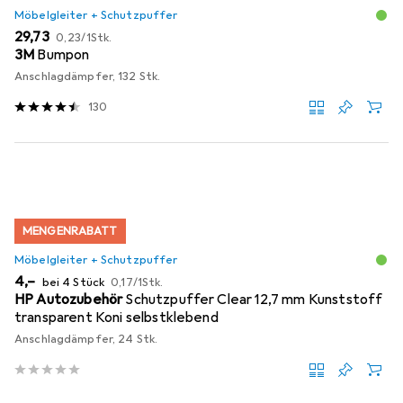
Möbelgleiter + Schutzpuffer
EUR
EUR
29,73
0,23
/
1Stk.
3M
Bumpon
Anschlagdämpfer, 132 Stk.
130
MENGENRABATT
Möbelgleiter + Schutzpuffer
EUR
EUR
4,–
bei 4 Stück
0,17
/
1Stk.
HP Autozubehör
Schutzpuffer Clear 12,7 mm Kunststoff
transparent Koni selbstklebend
Anschlagdämpfer, 24 Stk.