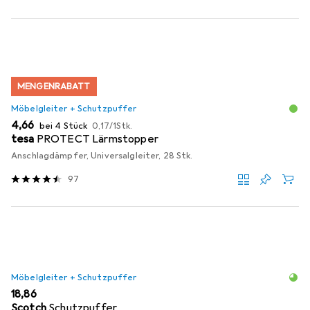
MENGENRABATT
Möbelgleiter + Schutzpuffer
EUR
EUR
4,66
bei 4 Stück
0,17
/
1Stk.
tesa
PROTECT Lärmstopper
Anschlagdämpfer, Universalgleiter, 28 Stk.
97
Möbelgleiter + Schutzpuffer
EUR
18,86
Scotch
Schutzpuffer