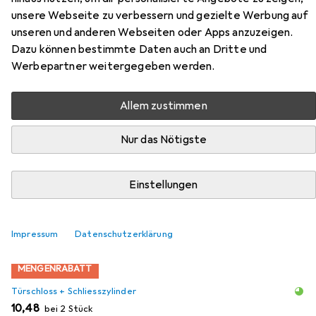
unsere Webseite zu verbessern und gezielte Werbung auf
3405 / 3406
unseren und anderen Webseiten oder Apps anzuzeigen.
Dazu können bestimmte Daten auch an Dritte und
Hier findest du passendes Zubehör zum Produkt Heusser
Werbepartner weitergegeben werden.
Drehknöpfe 3405 / 3406 aus den Kategorien Türschloss
+ Schliesszylinder und Möbelgleiter + Schutzpuffer.
Allem zustimmen
Nur das Nötigste
Beliebt
Türschloss + Schliesszylinder
Möbelgleiter + Schu
Relevanz
Einstellungen
Produktliste
Impressum
Datenschutzerklärung
MENGENRABATT
Türschloss + Schliesszylinder
EUR
10,48
bei 2 Stück