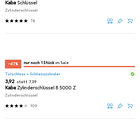
Kaba
Schlüssel
Zylinderschlüssel
78
noch 1 Stück
nur noch 1 Stück
im Sale
im Sale
−47%
Türschloss + Schliesszylinder
EUR
EUR
3,92
statt
7,39
Kaba
Zylinderschlüssel 8 5000 Z
Zylinderschlüssel
109