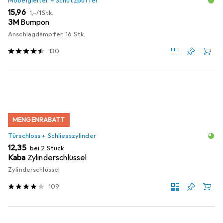
Möbelgleiter + Schutzpuffer
EUR
EUR
15,96
1,–
/
1Stk.
3M
Bumpon
Anschlagdämpfer, 16 Stk.
130
MENGENRABATT
Türschloss + Schliesszylinder
EUR
12,35
bei 2 Stück
Kaba
Zylinderschlüssel
Zylinderschlüssel
109