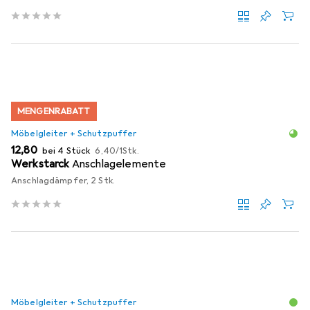
MENGENRABATT
Möbelgleiter + Schutzpuffer
EUR
EUR
12,80
bei 4 Stück
6,40
/
1Stk.
Werkstarck
Anschlagelemente
Anschlagdämpfer, 2 Stk.
Möbelgleiter + Schutzpuffer