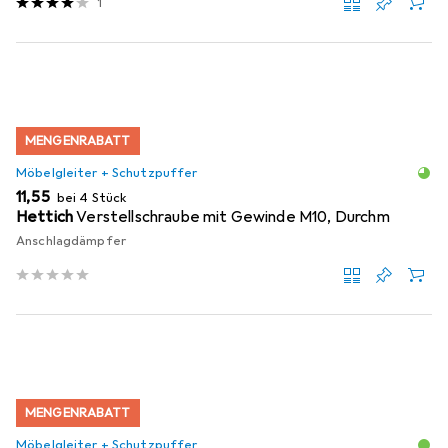
1
MENGENRABATT
Möbelgleiter + Schutzpuffer
EUR
11,55
bei 4 Stück
Hettich
Verstellschraube mit Gewinde M10, Durchm
Anschlagdämpfer
MENGENRABATT
Möbelgleiter + Schutzpuffer