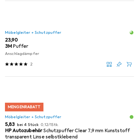
Möbelgleiter + Schutzpuffer
EUR
23,90
3M
Puffer
Anschlagdämpfer
2
MENGENRABATT
Möbelgleiter + Schutzpuffer
EUR
EUR
5,83
bei 4 Stück
0,12
/
1Stk.
HP Autozubehör
Schutzpuffer Clear 7,9 mm Kunststoff
transparent Linse selbstklebend