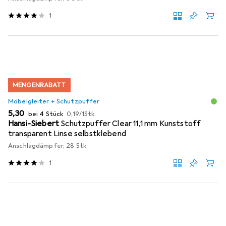
1
MENGENRABATT
Möbelgleiter + Schutzpuffer
EUR
EUR
5,30
bei 4 Stück
0,19
/
1Stk.
Hansi-Siebert
Schutzpuffer Clear 11,1 mm Kunststoff
transparent Linse selbstklebend
Anschlagdämpfer, 28 Stk.
1