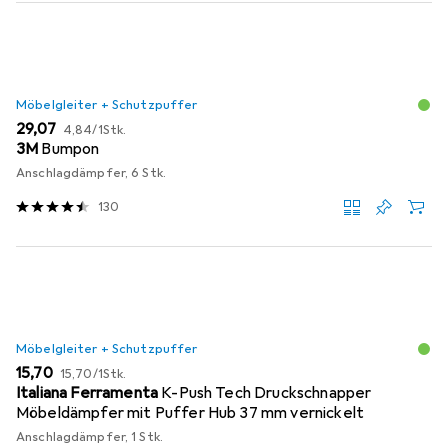
Möbelgleiter + Schutzpuffer
EUR
EUR
29,07
4,84
/
1Stk.
3M
Bumpon
Anschlagdämpfer, 6 Stk.
130
Möbelgleiter + Schutzpuffer
EUR
EUR
15,70
15,70
/
1Stk.
Italiana Ferramenta
K-Push Tech Druckschnapper
Möbeldämpfer mit Puffer Hub 37 mm vernickelt
Anschlagdämpfer, 1 Stk.