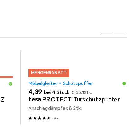
MENGENRABATT
Möbelgleiter + Schutzpuffer
EUR
EUR
4,39
bei 4 Stück
0,55
/
1Stk.
tesa
PROTECT Türschutzpuffer
 Z
Anschlagdämpfer, 8 Stk.
97