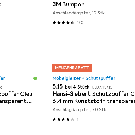
el
3M
Bumpon
Anschlagdämpfer, 12 Stk.
130
MENGENRABATT
fer
Möbelgleiter + Schutzpuffer
EUR
EUR
5,15
bei 4 Stück
k.
0,07
/
1Stk.
puffer Clear
Hansi-Siebert
Schutzpuffer C
ansparent
6,4 mm Kunststoff transpare
Linse selbstklebend
Anschlagdämpfer, 70 Stk.
1