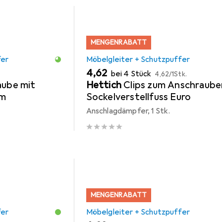
MENGENRABATT
fer
Möbelgleiter + Schutzpuffer
EUR
EUR
4,62
bei 4 Stück
4,62
/
1Stk.
aube mit
Hettich
Clips zum Anschraube
hm
Sockelverstellfuss Euro
Anschlagdämpfer, 1 Stk.
MENGENRABATT
fer
Möbelgleiter + Schutzpuffer