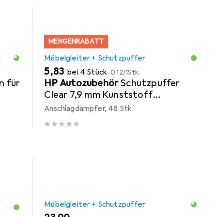
MENGENRABATT
Möbelgleiter + Schutzpuffer
EUR
EUR
5,83
bei 4 Stück
0,12
/
1Stk.
n für
HP Autozubehör
Schutzpuffer
Clear 7,9 mm Kunststoff
transparent Linse selbstklebend
Anschlagdämpfer, 48 Stk.
Möbelgleiter + Schutzpuffer