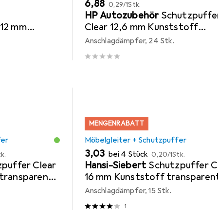
EUR
EUR
6,88
0,29
/
1Stk.
HP Autozubehör
Schutzpuffe
 12 mm
Clear 12,6 mm Kunststoff
stklebend
transparent Quadrat
Anschlagdämpfer, 24 Stk.
selbstklebend
MENGENRABATT
fer
Möbelgleiter + Schutzpuffer
EUR
EUR
3,03
bei 4 Stück
k.
0,20
/
1Stk.
puffer Clear
Hansi-Siebert
Schutzpuffer C
transparent
16 mm Kunststoff transparen
Linse selbstklebend
Anschlagdämpfer, 15 Stk.
1