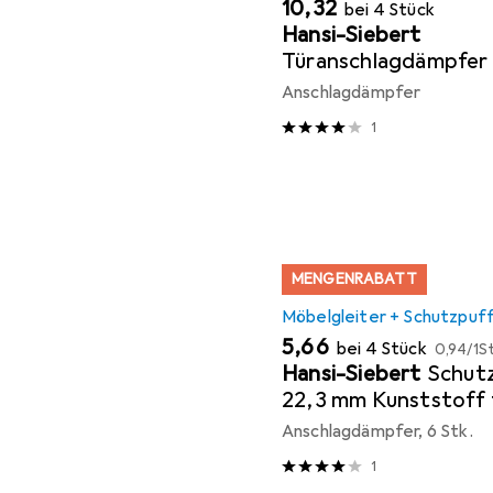
EUR
10,32
bei 4 Stück
Hansi-Siebert
Türanschlagdämpfer
Kunststoff klar selb
Anschlagdämpfer
1
MENGENRABATT
Möbelgleiter + Schutzpuf
EUR
EUR
5,66
bei 4 Stück
0,94
/
1St
Hansi-Siebert
Schutz
22,3 mm Kunststoff 
Sofo selbstklebend
Anschlagdämpfer, 6 Stk.
1