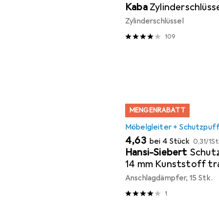
Kaba
Zylinderschlüss
Zylinderschlüssel
109
MENGENRABATT
Möbelgleiter + Schutzpuf
EUR
EUR
4,63
bei 4 Stück
0,31
/
1St
Hansi-Siebert
Schutz
14 mm Kunststoff tr
Koni selbstklebend
Anschlagdämpfer, 15 Stk.
1