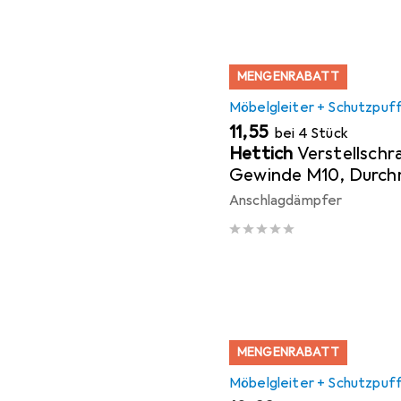
MENGENRABATT
Möbelgleiter + Schutzpuf
EUR
11,55
bei 4 Stück
Hettich
Verstellschr
Gewinde M10, Durc
Anschlagdämpfer
MENGENRABATT
Möbelgleiter + Schutzpuf