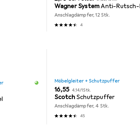
Wagner System
Anti-Rutsch-
Anschlagdämpfer, 12 Stk.
4
Möbelgleiter + Schutzpuffer
er
EUR
EUR
16,55
4,14
/
1Stk.
Scotch
Schutzpuffer
el
Anschlagdämpfer, 4 Stk.
45