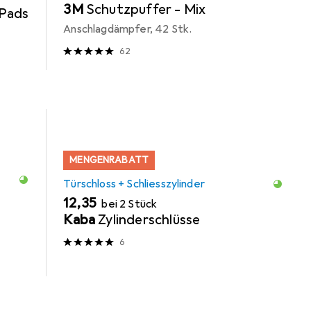
3M
Schutzpuffer - Mix
Pads
Anschlagdämpfer, 42 Stk.
62
MENGENRABATT
Türschloss + Schliesszylinder
EUR
12,35
bei 2 Stück
Kaba
Zylinderschlüsse
6