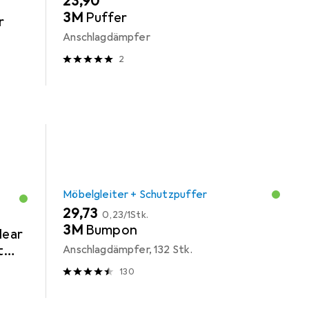
EUR
23,90
3M
Puffer
r
Anschlagdämpfer
2
Möbelgleiter + Schutzpuffer
EUR
EUR
29,73
0,23
/
1Stk.
3M
Bumpon
lear
t
Anschlagdämpfer, 132 Stk.
130