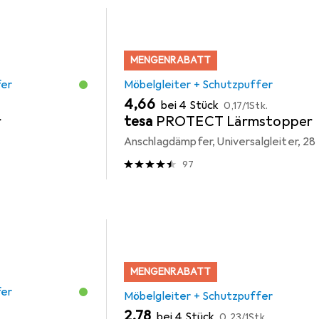
MENGENRABATT
fer
Möbelgleiter + Schutzpuffer
EUR
EUR
4,66
bei 4 Stück
0,17
/
1Stk.
r
tesa
PROTECT Lärmstopper
Anschlagdämpfer, Universalgleiter, 28 
97
MENGENRABATT
fer
Möbelgleiter + Schutzpuffer
EUR
EUR
2,78
bei 4 Stück
0,23
/
1Stk.