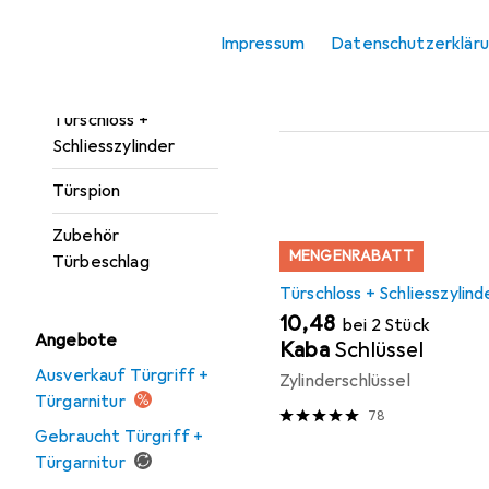
Türgarnitur
Beliebt
Türschloss +
Impressum
Datenschutzerklär
Türöffner +
Türschliesser
Sortieren nach
:
Relevanz
Türschloss +
Produktliste
Schliesszylinder
Türspion
Zubehör
MENGENRABATT
Türbeschlag
Türschloss + Schliesszylind
EUR
10,48
bei 2 Stück
Angebote
Kaba
Schlüssel
Ausverkauf Türgriff +
Zylinderschlüssel
Türgarnitur
78
Gebraucht Türgriff +
Türgarnitur