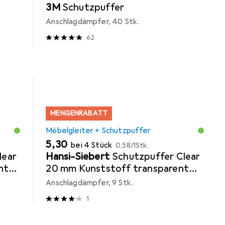
3M
Schutzpuffer
Anschlagdämpfer, 40 Stk.
62
MENGENRABATT
Möbelgleiter + Schutzpuffer
EUR
EUR
5,30
bei 4 Stück
0,58
/
1Stk.
lear
Hansi-Siebert
Schutzpuffer Clear
nt
20 mm Kunststoff transparent
Koni selbstklebend
Anschlagdämpfer, 9 Stk.
1