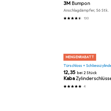
3M
Bumpon
Anschlagdämpfer, 56 Stk.
130
MENGENRABATT
Türschloss + Schliesszylind
EUR
12,35
bei 2 Stück
Kaba
Zylinderschlüss
4