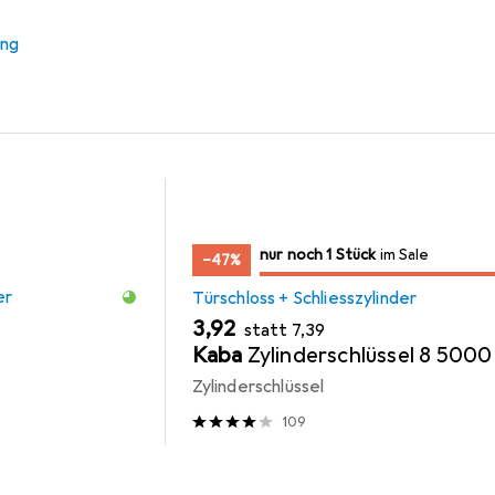
 Schliesszylinder
Möbelgleiter + Schutzpuffer
ung
noch 1 Stück
nur noch 1 Stück
im Sale
im Sale
−47%
er
Türschloss + Schliesszylinder
EUR
EUR
3,92
statt
7,39
Kaba
Zylinderschlüssel 8 5000
Zylinderschlüssel
109