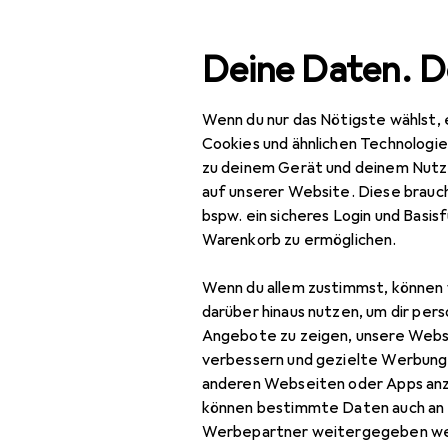
Suche
Deine Daten. D
Wenn du nur das Nötigste wählst, 
Navigation nach Kategorien
Gesamtsortiment
Baumarkt + Garten
B
Gesamtsortiment
Cookies und ähnlichen Technologi
zu deinem Gerät und deinem Nutz
Baumarkt + Garten
EU
119
auf unserer Website. Diese brauch
He
bspw. ein sicheres Login und Basis
Bauen + Renovieren
Tür
Warenkorb zu ermöglichen.
Eisenwaren
Wenn du allem zustimmst, können 
Türbeschlag
darüber hinaus nutzen, um dir pers
Zubehör für 
Angebote zu zeigen, unsere Webs
Türband
verbessern und gezielte Werbung
anderen Webseiten oder Apps an
Türdichtung
Hier findest du passendes 
können bestimmte Daten auch an 
Schutzpuffer.
Türgriff +
Werbepartner weitergegeben we