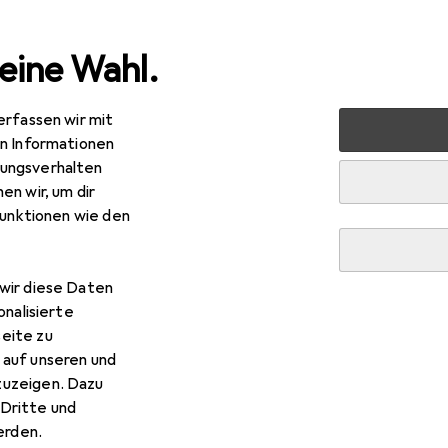
eine Wahl.
erfassen wir mit
auen + Renovieren
Eisenwaren
Türbeschlag
Türgriff
en Informationen
ungsverhalten
R
,–
en wir, um dir
usser
Zylinderolive 3413
funktionen wie den
griff
wir diese Daten
onalisierte
Heusser Zylinderolive 3413
eite zu
 auf unseren und
zuzeigen. Dazu
Zubehör zum Produkt Heusser Zylinderolive 3413 aus den Katego
Dritte und
rden.