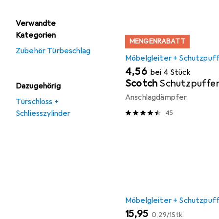
Verwandte
Kategorien
MENGENRABATT
Zubehör Türbeschlag
Möbelgleiter + Schutzpuf
EUR
4,56
bei 4 Stück
Scotch
Schutzpuffe
Dazugehörig
Anschlagdämpfer
Türschloss +
Schliesszylinder
45
Möbelgleiter + Schutzpuf
EUR
EUR
15,95
0,29
/
1Stk.