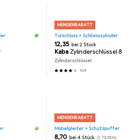
MENGENRABATT
fer
Türschloss + Schliesszylinder
EUR
12,35
bei 2 Stück
r
Kaba
Zylinderschlüssel 8
Zylinderschlüssel
109
MENGENRABATT
er
Möbelgleiter + Schutzpuffer
EUR
EUR
8,70
bei 4 Stück
0,73
/
1Stk.