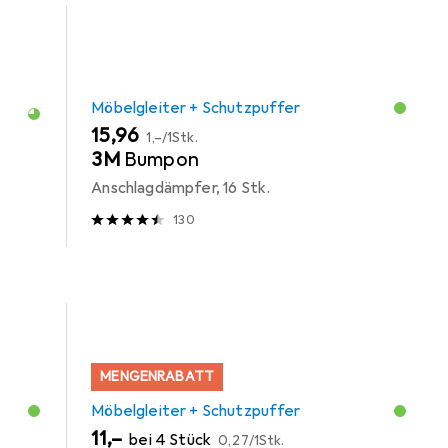
Möbelgleiter + Schutzpuffer
EUR
EUR
15,96
1,–
/
1Stk.
3M
Bumpon
Anschlagdämpfer, 16 Stk.
130
MENGENRABATT
Möbelgleiter + Schutzpuffer
EUR
EUR
11,–
bei 4 Stück
0,27
/
1Stk.