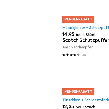
MENGENRABATT
Möbelgleiter + Schutzpuf
EUR
14,95
bei 4 Stück
Scotch
Schutzpuffe
Anschlagdämpfer
45
MENGENRABATT
Türschloss + Schliesszylind
EUR
12,35
bei 2 Stück