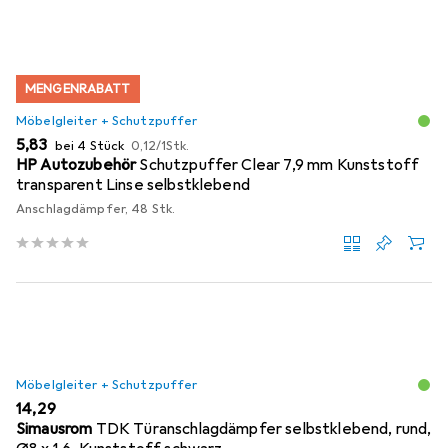
MENGENRABATT
Möbelgleiter + Schutzpuffer
EUR
EUR
5,83
bei 4 Stück
0,12
/
1Stk.
HP Autozubehör
Schutzpuffer Clear 7,9 mm Kunststoff
transparent Linse selbstklebend
Anschlagdämpfer, 48 Stk.
Möbelgleiter + Schutzpuffer
EUR
14,29
Simausrom
TDK Türanschlagdämpfer selbstklebend, rund,