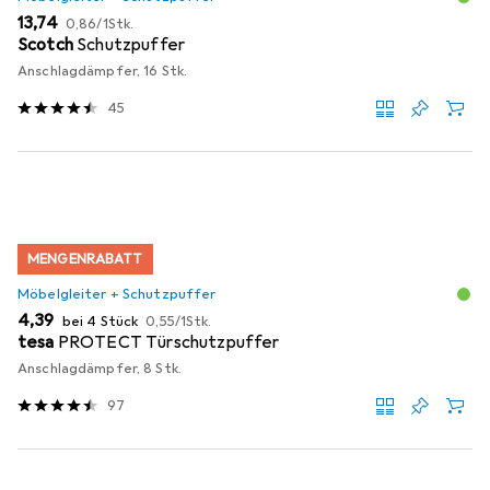
EUR
EUR
13,74
0,86
/
1Stk.
Scotch
Schutzpuffer
Anschlagdämpfer, 16 Stk.
45
MENGENRABATT
Möbelgleiter + Schutzpuffer
EUR
EUR
4,39
bei 4 Stück
0,55
/
1Stk.
tesa
PROTECT Türschutzpuffer
Anschlagdämpfer, 8 Stk.
97