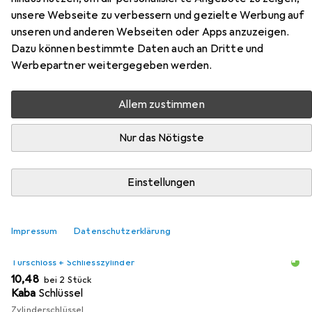
unsere Webseite zu verbessern und gezielte Werbung auf
unseren und anderen Webseiten oder Apps anzuzeigen.
Hier findest du passendes Zubehör zum Produkt Heusser
Dazu können bestimmte Daten auch an Dritte und
Zylinderolive 3413 aus den Kategorien Türschloss +
Werbepartner weitergegeben werden.
Schliesszylinder und Möbelgleiter + Schutzpuffer.
Allem zustimmen
Beliebt
Türschloss + Schliesszylinder
Möbelgleiter + Schu
Nur das Nötigste
Relevanz
Produktliste
Einstellungen
Impressum
Datenschutzerklärung
MENGENRABATT
Türschloss + Schliesszylinder
EUR
10,48
bei 2 Stück
Kaba
Schlüssel
Zylinderschlüssel