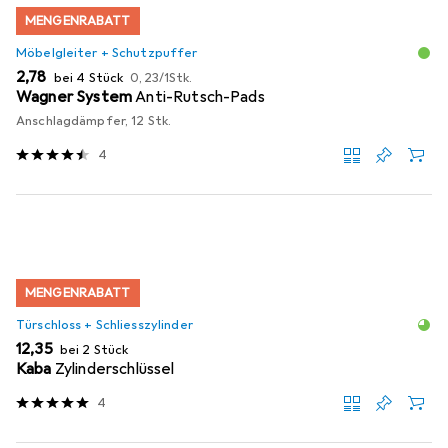
MENGENRABATT
Möbelgleiter + Schutzpuffer
EUR
EUR
2,78
bei 4 Stück
0,23
/
1Stk.
Wagner System
Anti-Rutsch-Pads
Anschlagdämpfer, 12 Stk.
4
MENGENRABATT
Türschloss + Schliesszylinder
EUR
12,35
bei 2 Stück
Kaba
Zylinderschlüssel
4