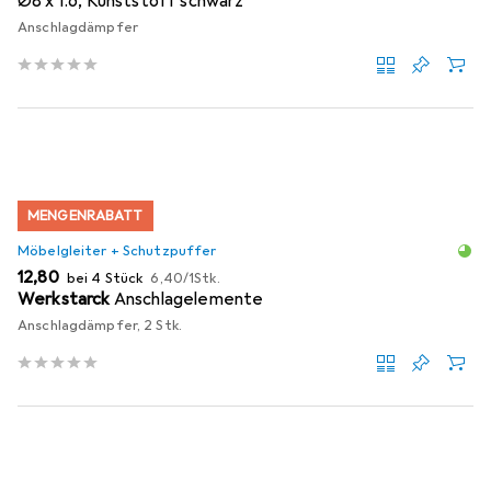
Ø8 x 1.6, Kunststoff schwarz
Anschlagdämpfer
MENGENRABATT
Möbelgleiter + Schutzpuffer
EUR
EUR
12,80
bei 4 Stück
6,40
/
1Stk.
Werkstarck
Anschlagelemente
Anschlagdämpfer, 2 Stk.