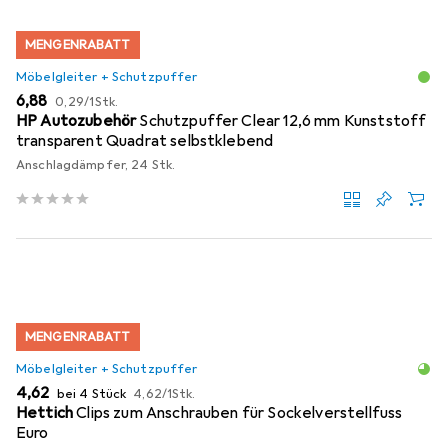
MENGENRABATT
Möbelgleiter + Schutzpuffer
EUR
EUR
6,88
0,29
/
1Stk.
HP Autozubehör
Schutzpuffer Clear 12,6 mm Kunststoff
transparent Quadrat selbstklebend
Anschlagdämpfer, 24 Stk.
MENGENRABATT
Möbelgleiter + Schutzpuffer
EUR
EUR
4,62
bei 4 Stück
4,62
/
1Stk.
Hettich
Clips zum Anschrauben für Sockelverstellfuss
Euro