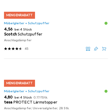
MENGENRABATT
Möbelgleiter + Schutzpuffer
EUR
4,56
bei 4 Stück
Scotch
Schutzpuffer
Anschlagdämpfer
45
MENGENRABATT
Möbelgleiter + Schutzpuffer
EUR
EUR
4,80
bei 4 Stück
0,17
/
1Stk.
tesa
PROTECT Lärmstopper
Anschlagdämpfer, Universalgleiter, 28 Stk.