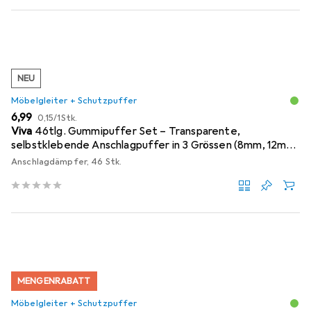
NEU
Möbelgleiter + Schutzpuffer
EUR
EUR
6,99
0,15
/
1Stk.
Viva
46tlg. Gummipuffer Set – Transparente,
selbstklebende Anschlagpuffer in 3 Grössen (8mm, 12mm,
18mm)
Anschlagdämpfer, 46 Stk.
MENGENRABATT
Möbelgleiter + Schutzpuffer