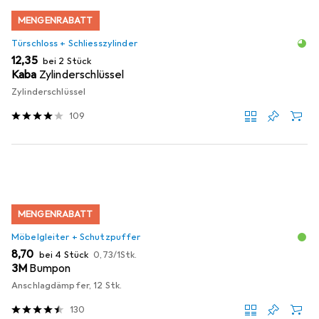
MENGENRABATT
Türschloss + Schliesszylinder
EUR
12,35
bei 2 Stück
Kaba
Zylinderschlüssel
Zylinderschlüssel
109
MENGENRABATT
Möbelgleiter + Schutzpuffer
EUR
EUR
8,70
bei 4 Stück
0,73
/
1Stk.
3M
Bumpon
Anschlagdämpfer, 12 Stk.
130