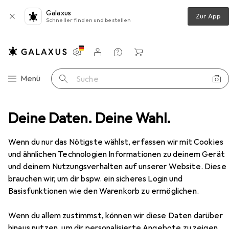
Galaxus
Zur App
Schneller finden und bestellen
Einstellungen
Kundenkonto
Vergleichslisten
Merklisten
Warenkorb
Navigation nach Kategorien
Menü
Suche
Deine Daten. Deine Wahl.
Türgriff + Türgarnitur
Heusser Zylinderolive 3413
Zubehör
EUR
129,–
Wenn du nur das Nötigste wählst, erfassen wir mit Cookies
Heusser
Zylinderolive 3413
und ähnlichen Technologien Informationen zu deinem Gerät
Türgriff
und deinem Nutzungsverhalten auf unserer Website. Diese
brauchen wir, um dir bspw. ein sicheres Login und
Basisfunktionen wie den Warenkorb zu ermöglichen.
Zubehör für Heusser
Wenn du allem zustimmst, können wir diese Daten darüber
Zylinderolive 3413
hinaus nutzen, um dir personalisierte Angebote zu zeigen,