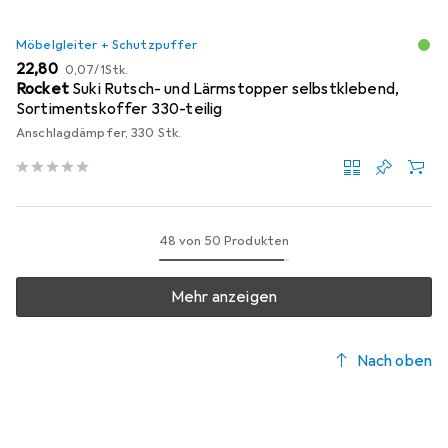
Möbelgleiter + Schutzpuffer
EUR
EUR
22,80
0,07
/
1Stk.
Rocket
Suki Rutsch- und Lärmstopper selbstklebend,
Sortimentskoffer 330-teilig
Anschlagdämpfer, 330 Stk.
48 von 50 Produkten
Mehr anzeigen
Nach oben