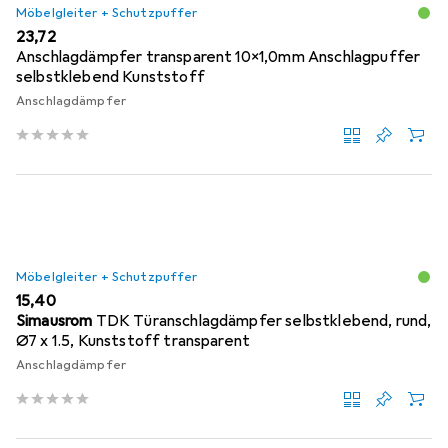
Möbelgleiter + Schutzpuffer
EUR
23,72
Anschlagdämpfer transparent 10x1,0mm Anschlagpuffer
selbstklebend Kunststoff
Anschlagdämpfer
Möbelgleiter + Schutzpuffer
EUR
15,40
Simausrom
TDK Türanschlagdämpfer selbstklebend, rund,
Ø7 x 1.5, Kunststoff transparent
Anschlagdämpfer