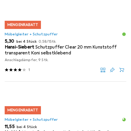
MENGENRABATT
Möbelgleiter + Schutzpuffer
EUR
EUR
5,30
bei 4 Stück
0,58
/
1Stk.
Hansi-Siebert
Schutzpuffer Clear 20 mm Kunststoff
transparent Koni selbstklebend
Anschlagdämpfer, 9 Stk.
1
MENGENRABATT
Möbelgleiter + Schutzpuffer
EUR
11,55
bei 4 Stück