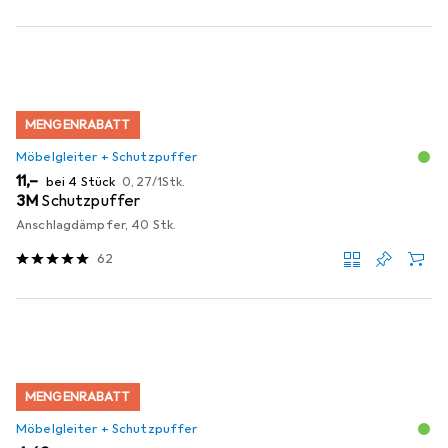
MENGENRABATT
Möbelgleiter + Schutzpuffer
EUR
EUR
11,–
bei 4 Stück
0,27
/
1Stk.
3M
Schutzpuffer
Anschlagdämpfer, 40 Stk.
62
MENGENRABATT
Möbelgleiter + Schutzpuffer