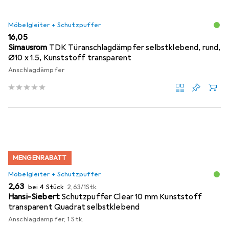
Möbelgleiter + Schutzpuffer
EUR
16,05
Simausrom
TDK Türanschlagdämpfer selbstklebend, rund,
Ø10 x 1.5, Kunststoff transparent
Anschlagdämpfer
MENGENRABATT
Möbelgleiter + Schutzpuffer
EUR
EUR
2,63
bei 4 Stück
2,63
/
1Stk.
Hansi-Siebert
Schutzpuffer Clear 10 mm Kunststoff
transparent Quadrat selbstklebend
Anschlagdämpfer, 1 Stk.