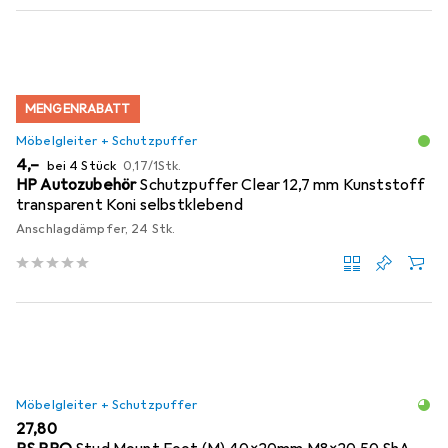
MENGENRABATT
Möbelgleiter + Schutzpuffer
EUR
EUR
4,–
bei 4 Stück
0,17
/
1Stk.
HP Autozubehör
Schutzpuffer Clear 12,7 mm Kunststoff
transparent Koni selbstklebend
Anschlagdämpfer, 24 Stk.
Möbelgleiter + Schutzpuffer
EUR
27,80