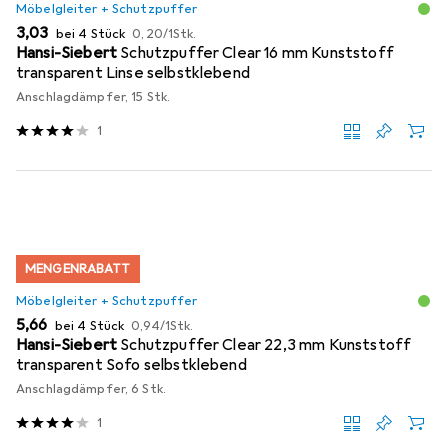
Möbelgleiter + Schutzpuffer
EUR
EUR
3,03
bei 4 Stück
0,20
/
1Stk.
Hansi-Siebert
Schutzpuffer Clear 16 mm Kunststoff
transparent Linse selbstklebend
Anschlagdämpfer, 15 Stk.
1
MENGENRABATT
Möbelgleiter + Schutzpuffer
EUR
EUR
5,66
bei 4 Stück
0,94
/
1Stk.
Hansi-Siebert
Schutzpuffer Clear 22,3 mm Kunststoff
transparent Sofo selbstklebend
Anschlagdämpfer, 6 Stk.
1