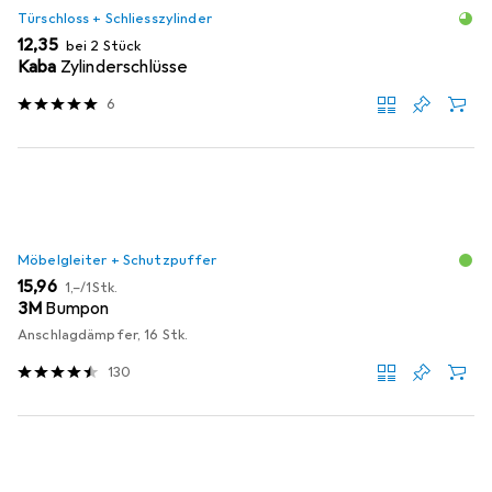
Türschloss + Schliesszylinder
EUR
12,35
bei 2 Stück
Kaba
Zylinderschlüsse
6
Möbelgleiter + Schutzpuffer
EUR
EUR
15,96
1,–
/
1Stk.
3M
Bumpon
Anschlagdämpfer, 16 Stk.
130