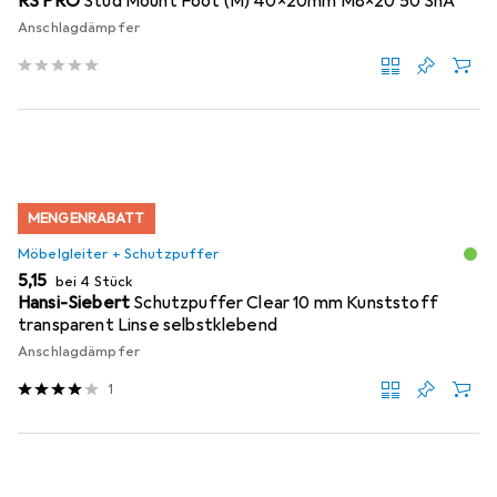
RS PRO
Stud Mount Foot (M) 40x20mm M8x20 50 ShA
Anschlagdämpfer
MENGENRABATT
Möbelgleiter + Schutzpuffer
EUR
5,15
bei 4 Stück
Hansi-Siebert
Schutzpuffer Clear 10 mm Kunststoff
transparent Linse selbstklebend
Anschlagdämpfer
1