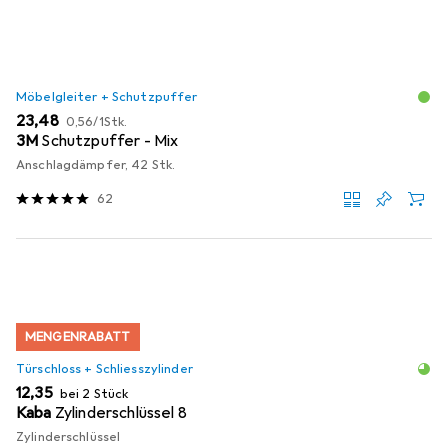
Möbelgleiter + Schutzpuffer
EUR
EUR
23,48
0,56
/
1Stk.
3M
Schutzpuffer - Mix
Anschlagdämpfer, 42 Stk.
62
MENGENRABATT
Türschloss + Schliesszylinder
EUR
12,35
bei 2 Stück
Kaba
Zylinderschlüssel 8
Zylinderschlüssel