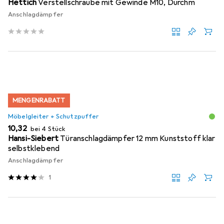
Hettich
Verstellschraube mit Gewinde M10, Durchm
Anschlagdämpfer
MENGENRABATT
Möbelgleiter + Schutzpuffer
EUR
10,32
bei 4 Stück
Hansi-Siebert
Türanschlagdämpfer 12 mm Kunststoff klar
selbstklebend
Anschlagdämpfer
1