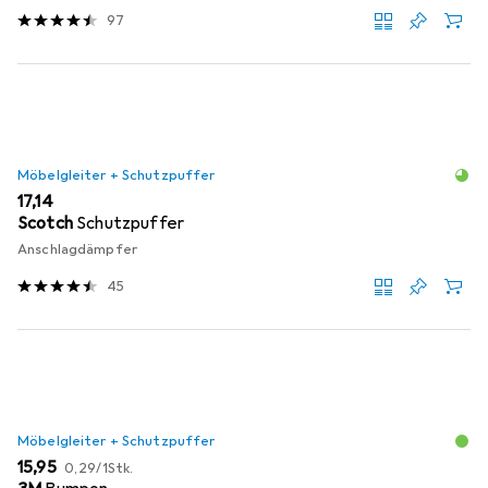
97
Möbelgleiter + Schutzpuffer
EUR
17,14
Scotch
Schutzpuffer
Anschlagdämpfer
45
Möbelgleiter + Schutzpuffer
EUR
EUR
15,95
0,29
/
1Stk.