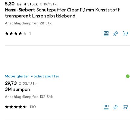
EUR
EUR
5,30
bei 4 Stück
0,19
/
1Stk.
Hansi-Siebert
Schutzpuffer Clear 11,1 mm Kunststoff
transparent Linse selbstklebend
Anschlagdämpfer, 28 Stk.
1
Möbelgleiter + Schutzpuffer
EUR
EUR
29,73
0,23
/
1Stk.
3M
Bumpon
Anschlagdämpfer, 132 Stk.
130