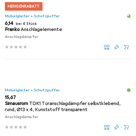
MENGENRABATT
Möbelgleiter + Schutzpuffer
EUR
6,14
bei 4 Stück
Franko
Anschlagelemente
Anschlagdämpfer
Möbelgleiter + Schutzpuffer
EUR
15,67
Simausrom
TDK1 Türanschlagdämpfer selbstklebend,
rund, Ø13 x 4, Kunststoff transparent
Anschlagdämpfer