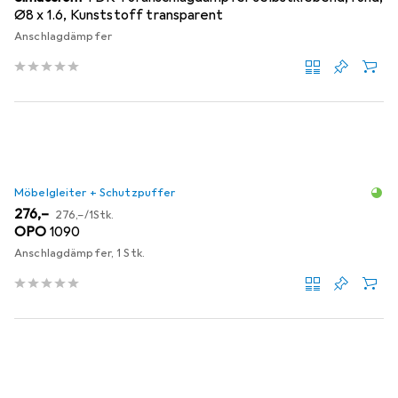
Ø8 x 1.6, Kunststoff transparent
Anschlagdämpfer
Möbelgleiter + Schutzpuffer
EUR
EUR
276,–
276,–
/
1Stk.
OPO
1090
Anschlagdämpfer, 1 Stk.