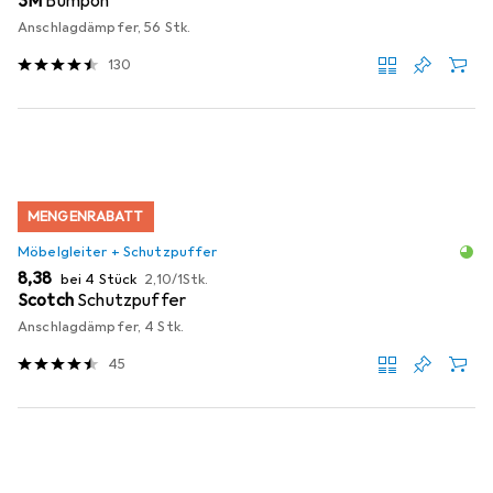
3M
Bumpon
Anschlagdämpfer, 56 Stk.
130
MENGENRABATT
Möbelgleiter + Schutzpuffer
EUR
EUR
8,38
bei 4 Stück
2,10
/
1Stk.
Scotch
Schutzpuffer
Anschlagdämpfer, 4 Stk.
45