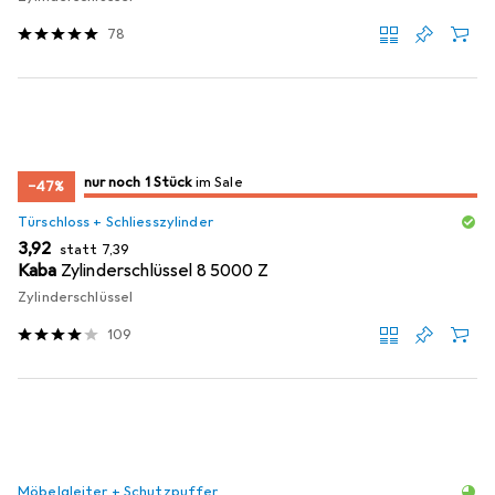
78
noch 1 Stück
nur noch 1 Stück
im Sale
im Sale
−47%
Türschloss + Schliesszylinder
EUR
EUR
3,92
statt
7,39
Kaba
Zylinderschlüssel 8 5000 Z
Zylinderschlüssel
109
Möbelgleiter + Schutzpuffer