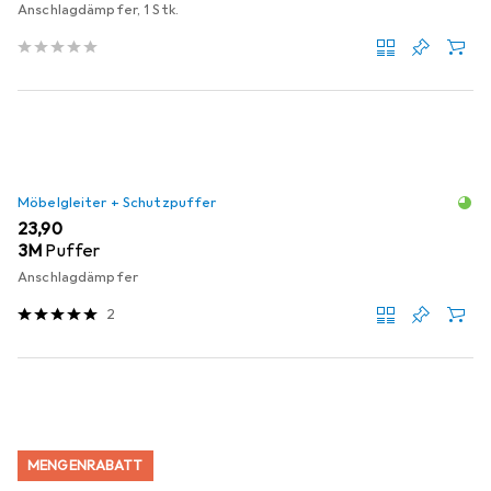
Anschlagdämpfer, 1 Stk.
Möbelgleiter + Schutzpuffer
EUR
23,90
3M
Puffer
Anschlagdämpfer
2
MENGENRABATT