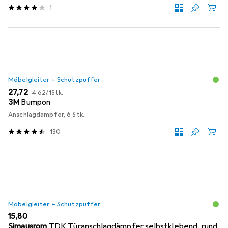
1
Möbelgleiter + Schutzpuffer
EUR
EUR
27,72
4,62
/
1Stk.
3M
Bumpon
Anschlagdämpfer, 6 Stk.
130
Möbelgleiter + Schutzpuffer
EUR
15,80
Simausrom
TDK Türanschlagdämpfer selbstklebend, rund,