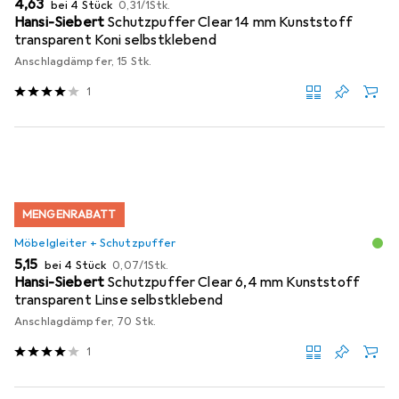
EUR
EUR
4,63
bei 4 Stück
0,31
/
1Stk.
Hansi-Siebert
Schutzpuffer Clear 14 mm Kunststoff
transparent Koni selbstklebend
Anschlagdämpfer, 15 Stk.
1
MENGENRABATT
Möbelgleiter + Schutzpuffer
EUR
EUR
5,15
bei 4 Stück
0,07
/
1Stk.
Hansi-Siebert
Schutzpuffer Clear 6,4 mm Kunststoff
transparent Linse selbstklebend
Anschlagdämpfer, 70 Stk.
1