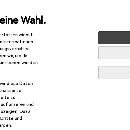
eine Wahl.
erfassen wir mit
ten
Gartenbau + Technik
Gartenmaschinen
Zubehör 
en Informationen
ungsverhalten
R
,68
en wir, um dir
sqvarna
X-CUT S93G
funktionen wie den
tensäge, Sägekette
wir diese Daten
r Husqvarna X-CUT S93G
onalisierte
eite zu
 auf unseren und
s Zubehör zum Produkt Husqvarna X-CUT S93G aus der Katego
zuzeigen. Dazu
Dritte und
rden.