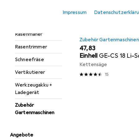
Laubsauger +
Laubbläser
Impressum
Datenschutzerklär
Mähroboter
Rasenmäher
Zubehör Gartenmaschinen
Rasentrimmer
EUR
47,83
Einhell
GE-CS 18 Li-S
Schneefräse
Kettensäge
Vertikutierer
15
Werkzeugakku +
Ladegerät
Zubehör
Gartenmaschinen
Angebote