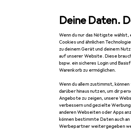
Suche
Deine Daten. D
Wenn du nur das Nötigste wählst, 
Navigation nach Kategorien
Gesamtsortiment
Baumarkt + Gar
Gesamtsortiment
Cookies und ähnlichen Technologi
zu deinem Gerät und deinem Nutz
EU
23
Baumarkt + Garten
auf unserer Website. Diese brauch
Hu
bspw. ein sicheres Login und Basis
Gartenbau + Technik
Ket
Warenkorb zu ermöglichen.
Gartenmaschinen
Wenn du allem zustimmst, können 
Heckenschere
Zubehör fü
darüber hinaus nutzen, um dir pers
Angebote zu zeigen, unsere Webs
Holzspalter +
verbessern und gezielte Werbung
Häcksler
Hier findest du passende
anderen Webseiten oder Apps an
können bestimmte Daten auch an 
Sortieren nach
:
Relevanz
Kettensäge
Werbepartner weitergegeben we
Produktliste