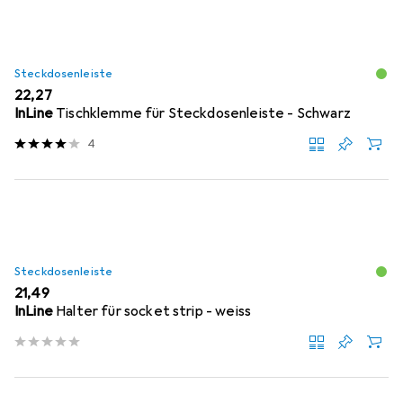
Steckdosenleiste
EUR
22,27
InLine
Tischklemme für Steckdosenleiste - Schwarz
4
Steckdosenleiste
EUR
21,49
InLine
Halter für socket strip - weiss