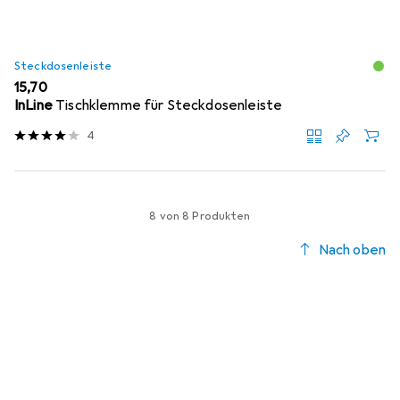
Steckdosenleiste
EUR
15,70
InLine
Tischklemme für Steckdosenleiste
4
8 von 8 Produkten
Nach oben