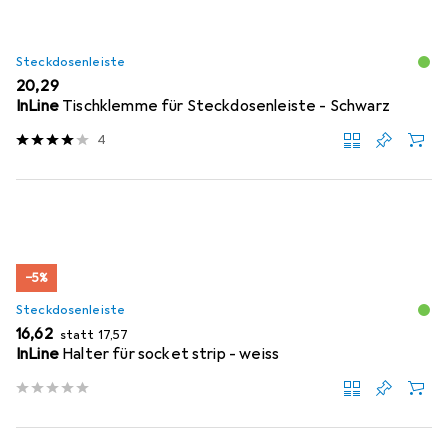
Steckdosenleiste
EUR
20,29
InLine
Tischklemme für Steckdosenleiste - Schwarz
4
−5%
Steckdosenleiste
EUR
EUR
16,62
statt
17,57
InLine
Halter für socket strip - weiss