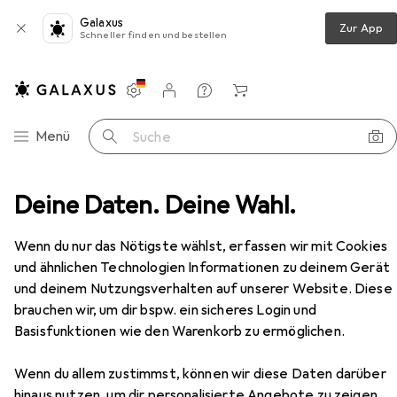
Galaxus
Zur App
Schneller finden und bestellen
Einstellungen
Kundenkonto
Vergleichslisten
Merklisten
Warenkorb
Navigation nach Kategorien
Menü
Suche
eilung
Deine Daten. Deine Wahl.
Steckdosenleiste
InLine Steckdosenleiste
Zubehör
Wenn du nur das Nötigste wählst, erfassen wir mit Cookies
EUR
14,07
bei 2 Stück
und ähnlichen Technologien Informationen zu deinem Gerät
InLine
Steckdosenleiste
und deinem Nutzungsverhalten auf unserer Website. Diese
4x, CEE 7/3, 3 m
brauchen wir, um dir bspw. ein sicheres Login und
Basisfunktionen wie den Warenkorb zu ermöglichen.
Wenn du allem zustimmst, können wir diese Daten darüber
hinaus nutzen, um dir personalisierte Angebote zu zeigen,