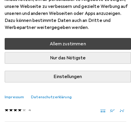
Zubehör für InLine
unsere Webseite zu verbessern und gezielte Werbung auf
Steckdosenleiste
unseren und anderen Webseiten oder Apps anzuzeigen.
Dazu können bestimmte Daten auch an Dritte und
Hier findest du passendes Zubehör zum Produkt InLine
Werbepartner weitergegeben werden.
Steckdosenleiste aus der Kategorie Steckdosenleiste.
Relevanz
Allem zustimmen
Produktliste
Nur das Nötigste
Einstellungen
MENGENRABATT
Steckdosenleiste
EUR
9,25
bei 2 Stück
Impressum
Datenschutzerklärung
InLine
Tischklemme für Steckdosenleiste
4