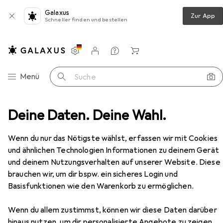
Galaxus
Zur App
Schneller finden und bestellen
Einstellungen
Kundenkonto
Vergleichslisten
Merklisten
Warenkorb
Navigation nach Kategorien
Menü
Suche
ung
Deine Daten. Deine Wahl.
Steckdosenleiste
InLine Steckdosenleiste Alu
Zubehör
EUR
18,77
Wenn du nur das Nötigste wählst, erfassen wir mit Cookies
InLine
Steckdosenleiste Alu
und ähnlichen Technologien Informationen zu deinem Gerät
6x, CEE 7/3, 1.50 m
und deinem Nutzungsverhalten auf unserer Website. Diese
brauchen wir, um dir bspw. ein sicheres Login und
Basisfunktionen wie den Warenkorb zu ermöglichen.
Zubehör für InLine
Wenn du allem zustimmst, können wir diese Daten darüber
Steckdosenleiste Alu
hinaus nutzen, um dir personalisierte Angebote zu zeigen,