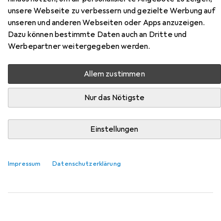
unsere Webseite zu verbessern und gezielte Werbung auf
Hier findest du passendes Zubehör zum Produkt InLine
unseren und anderen Webseiten oder Apps anzuzeigen.
Steckdosenleiste Alu aus der Kategorie
Dazu können bestimmte Daten auch an Dritte und
Steckdosenleiste.
Werbepartner weitergegeben werden.
Relevanz
Allem zustimmen
Produktliste
Nur das Nötigste
MENGENRABATT
Einstellungen
Steckdosenleiste
EUR
9,25
bei 2 Stück
InLine
Tischklemme für Steckdosenleiste
Impressum
Datenschutzerklärung
4