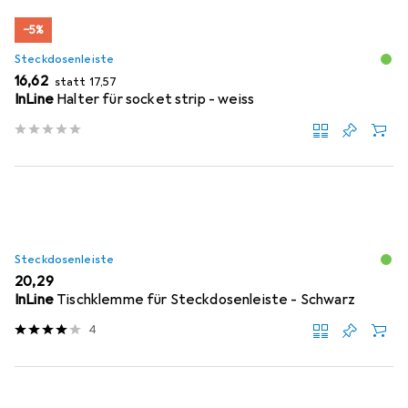
−5%
Steckdosenleiste
EUR
EUR
16,62
statt
17,57
InLine
Halter für socket strip - weiss
Steckdosenleiste
EUR
20,29
InLine
Tischklemme für Steckdosenleiste - Schwarz
4