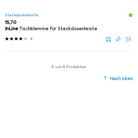
Steckdosenleiste
EUR
15,70
InLine
Tischklemme für Steckdosenleiste
4
8 von 8 Produkten
Nach oben