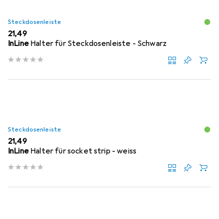
Steckdosenleiste
EUR
21,49
InLine
Halter für Steckdosenleiste - Schwarz
Steckdosenleiste
EUR
21,49
InLine
Halter für socket strip - weiss