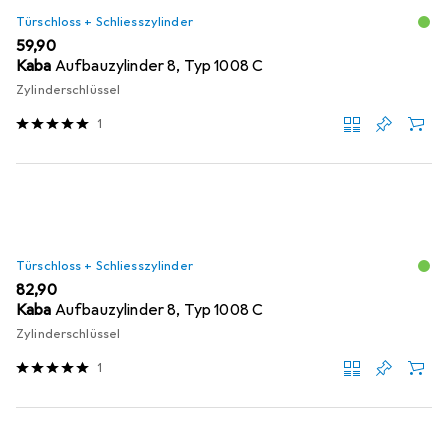
Türschloss + Schliesszylinder
EUR
59,90
Kaba
Aufbauzylinder 8, Typ 1008 C
Zylinderschlüssel
1
Türschloss + Schliesszylinder
EUR
82,90
Kaba
Aufbauzylinder 8, Typ 1008 C
Zylinderschlüssel
1