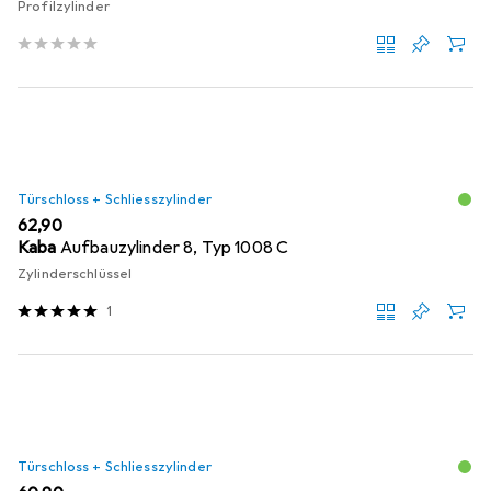
Profilzylinder
Türschloss + Schliesszylinder
EUR
62,90
Kaba
Aufbauzylinder 8, Typ 1008 C
Zylinderschlüssel
1
Türschloss + Schliesszylinder