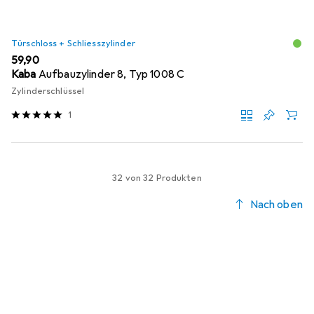
Türschloss + Schliesszylinder
EUR
59,90
Kaba
Aufbauzylinder 8, Typ 1008 C
Zylinderschlüssel
1
32 von 32 Produkten
Nach oben