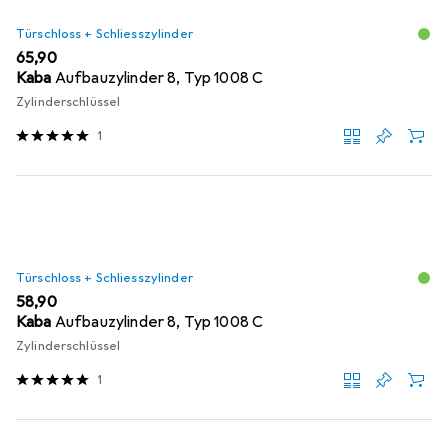
Türschloss + Schliesszylinder
EUR
65,90
Kaba
Aufbauzylinder 8, Typ 1008 C
Zylinderschlüssel
1
Türschloss + Schliesszylinder
EUR
58,90
Kaba
Aufbauzylinder 8, Typ 1008 C
Zylinderschlüssel
1