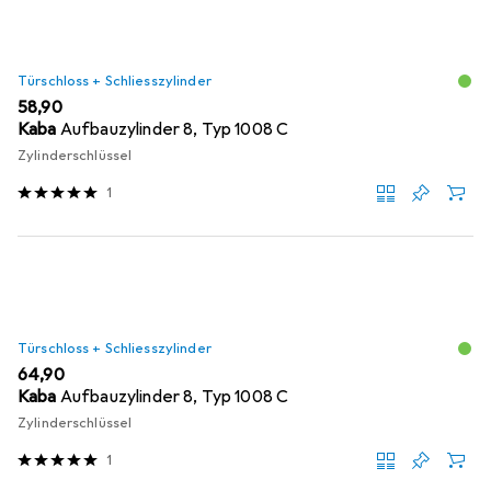
Türschloss + Schliesszylinder
EUR
58,90
Kaba
Aufbauzylinder 8, Typ 1008 C
Zylinderschlüssel
1
Türschloss + Schliesszylinder
EUR
64,90
Kaba
Aufbauzylinder 8, Typ 1008 C
Zylinderschlüssel
1