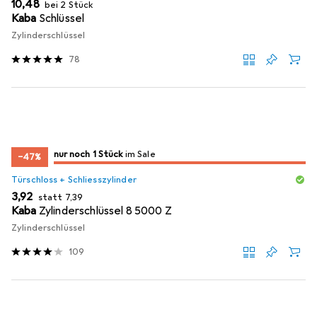
EUR
10,48
bei 2 Stück
Kaba
Schlüssel
Zylinderschlüssel
78
noch 1 Stück
nur noch 1 Stück
im Sale
im Sale
−47%
Türschloss + Schliesszylinder
EUR
EUR
3,92
statt
7,39
Kaba
Zylinderschlüssel 8 5000 Z
Zylinderschlüssel
109