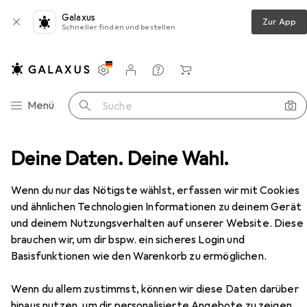
Galaxus
Zur App
Schneller finden und bestellen
Einstellungen
Kundenkonto
Vergleichslisten
Merklisten
Warenkorb
Navigation nach Kategorien
Menü
Suche
szylinder
Deine Daten. Deine Wahl.
Kaba Aufschraub-Riegelschlösser Typ 2422
Zubehör
Wenn du nur das Nötigste wählst, erfassen wir mit Cookies
EUR
119,–
und ähnlichen Technologien Informationen zu deinem Gerät
Kaba
Aufschraub-Riegelschlösser Typ
und deinem Nutzungsverhalten auf unserer Website. Diese
2422
brauchen wir, um dir bspw. ein sicheres Login und
Basisfunktionen wie den Warenkorb zu ermöglichen.
Wenn du allem zustimmst, können wir diese Daten darüber
Zubehör für Kaba Aufschraub-
hinaus nutzen, um dir personalisierte Angebote zu zeigen,