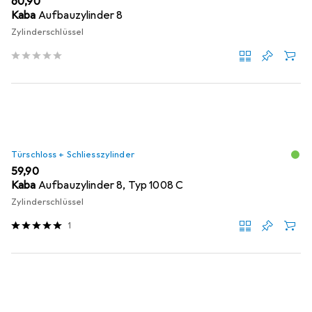
EUR
60,90
Kaba
Aufbauzylinder 8
Zylinderschlüssel
Türschloss + Schliesszylinder
EUR
59,90
Kaba
Aufbauzylinder 8, Typ 1008 C
Zylinderschlüssel
1