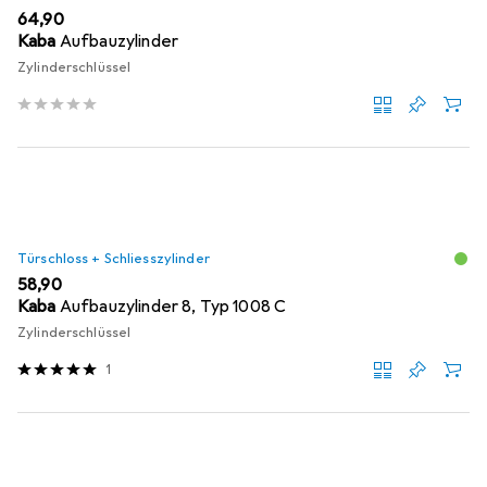
EUR
64,90
Kaba
Aufbauzylinder
Zylinderschlüssel
Türschloss + Schliesszylinder
EUR
58,90
Kaba
Aufbauzylinder 8, Typ 1008 C
Zylinderschlüssel
1