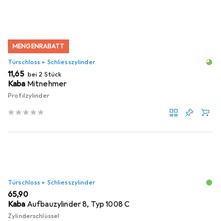
MENGENRABATT
Türschloss + Schliesszylinder
EUR
11,65
bei 2 Stück
Kaba
Mitnehmer
Profilzylinder
Türschloss + Schliesszylinder
EUR
65,90
Kaba
Aufbauzylinder 8, Typ 1008 C
Zylinderschlüssel