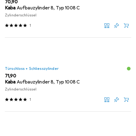
EUR
70,90
Kaba
Aufbauzylinder 8, Typ 1008 C
Zylinderschlüssel
1
Türschloss + Schliesszylinder
EUR
71,90
Kaba
Aufbauzylinder 8, Typ 1008 C
Zylinderschlüssel
1