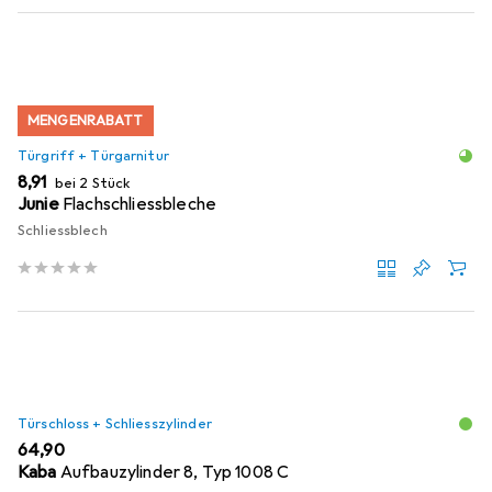
MENGENRABATT
Türgriff + Türgarnitur
EUR
8,91
bei 2 Stück
Junie
Flachschliessbleche
Schliessblech
Türschloss + Schliesszylinder
EUR
64,90
Kaba
Aufbauzylinder 8, Typ 1008 C