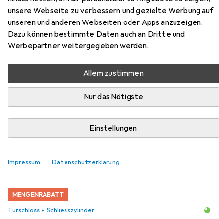
Riegelschlösser Typ 2422
unsere Webseite zu verbessern und gezielte Werbung auf
unseren und anderen Webseiten oder Apps anzuzeigen.
Dazu können bestimmte Daten auch an Dritte und
Hier findest du passendes Zubehör zum Produkt Kaba
Werbepartner weitergegeben werden.
Aufschraub-Riegelschlösser Typ 2422 aus den
Kategorien Türschloss + Schliesszylinder und Türgriff +
Türgarnitur.
Allem zustimmen
Nur das Nötigste
Beliebt
Türschloss + Schliesszylinder
Kaba
Türgriff +
Einstellungen
Relevanz
Produktliste
Impressum
Datenschutzerklärung
MENGENRABATT
Türschloss + Schliesszylinder