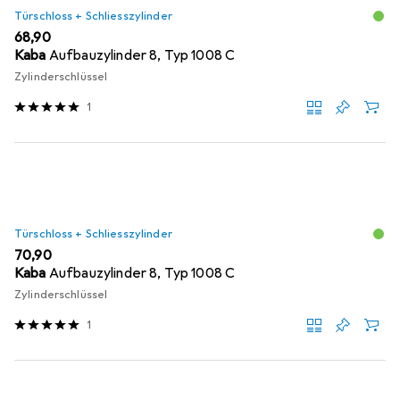
Türschloss + Schliesszylinder
EUR
68,90
Kaba
Aufbauzylinder 8, Typ 1008 C
Zylinderschlüssel
1
Türschloss + Schliesszylinder
EUR
70,90
Kaba
Aufbauzylinder 8, Typ 1008 C
Zylinderschlüssel
1