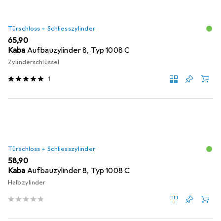
Türschloss + Schliesszylinder
EUR
65,90
Kaba
Aufbauzylinder 8, Typ 1008 C
Zylinderschlüssel
1
Türschloss + Schliesszylinder
EUR
58,90
Kaba
Aufbauzylinder 8, Typ 1008 C
Halbzylinder