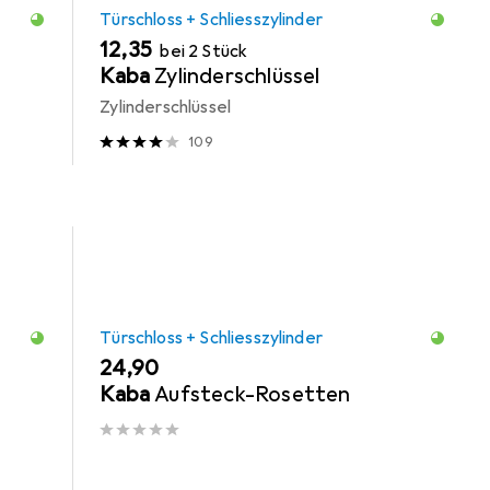
Türschloss + Schliesszylinder
EUR
12,35
bei 2 Stück
Kaba
Zylinderschlüssel
Zylinderschlüssel
109
Türschloss + Schliesszylinder
EUR
24,90
Kaba
Aufsteck-Rosetten