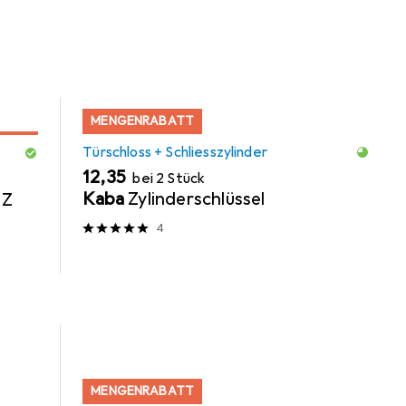
MENGENRABATT
Türschloss + Schliesszylinder
EUR
12,35
bei 2 Stück
Kaba
Zylinderschlüssel
 Z
4
MENGENRABATT