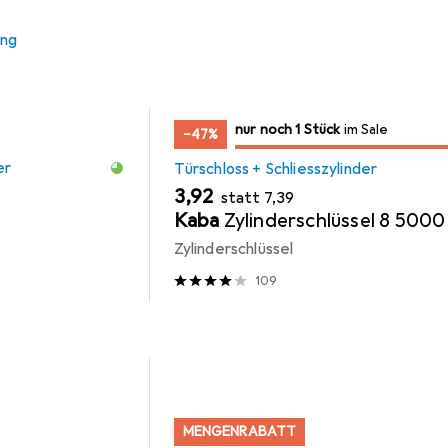
ung
noch 1 Stück
nur noch 1 Stück
im Sale
im Sale
−47%
er
Türschloss + Schliesszylinder
EUR
EUR
3,92
statt
7,39
Kaba
Zylinderschlüssel 8 5000
Zylinderschlüssel
109
MENGENRABATT