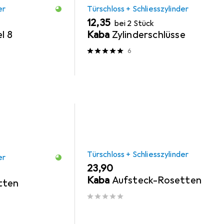
er
Türschloss + Schliesszylinder
EUR
12,35
bei 2 Stück
l 8
Kaba
Zylinderschlüsse
6
Türschloss + Schliesszylinder
er
EUR
23,90
Kaba
Aufsteck-Rosetten
tten