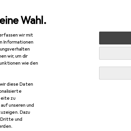
eine Wahl.
erfassen wir mit
novieren
Eisenwaren
Türbeschlag
Türschloss + Schlie
en Informationen
ungsverhalten
en wir, um dir
R
,90
funktionen wie den
ba
Möbelzylinder 8 Typ 1040
inderschlüssel
wir diese Daten
onalisierte
eite zu
 Kaba Möbelzylinder 8 Typ 1
 auf unseren und
zuzeigen. Dazu
Zubehör zum Produkt Kaba Möbelzylinder 8 Typ 1040 aus der Ka
Dritte und
rden.