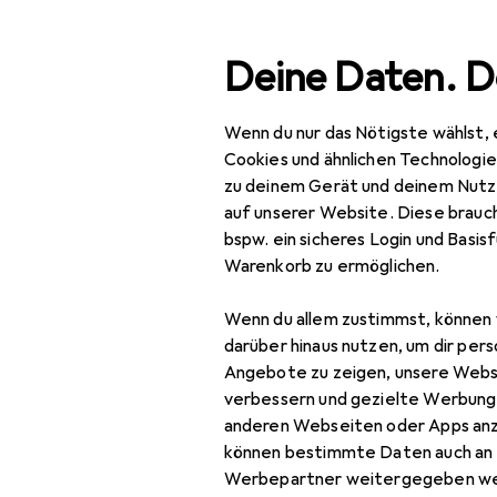
Suche
Deine Daten. D
Wenn du nur das Nötigste wählst, 
Navigation nach Kategorien
Gesamtsortiment
Baumarkt + Garten
Bauen + Re
Gesamtsortiment
Cookies und ähnlichen Technologi
zu deinem Gerät und deinem Nutz
Baumarkt + Garten
auf unserer Website. Diese brauch
EU
66
bspw. ein sicheres Login und Basis
Ka
Bauen + Renovieren
Warenkorb zu ermöglichen.
Zyl
Eisenwaren
Wenn du allem zustimmst, können 
Türbeschlag
darüber hinaus nutzen, um dir pers
Angebote zu zeigen, unsere Webs
Zubehör für
Türband
verbessern und gezielte Werbung
anderen Webseiten oder Apps an
Türdichtung
Hier findest du passendes 
können bestimmte Daten auch an 
Türgriff +
Werbepartner weitergegeben we
Sortieren nach
:
Relevanz