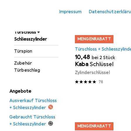
Türgarnitur
Produktliste
Impressum
Datenschutzerklär
Türöffner +
Türschliesser
Türschloss +
Schliesszylinder
MENGENRABATT
Türschloss + Schliesszylind
Türspion
EUR
10,48
bei 2 Stück
Zubehör
Kaba
Schlüssel
Türbeschlag
Zylinderschlüssel
78
Angebote
Ausverkauf Türschloss
+ Schliesszylinder
Gebraucht Türschloss
+ Schliesszylinder
MENGENRABATT