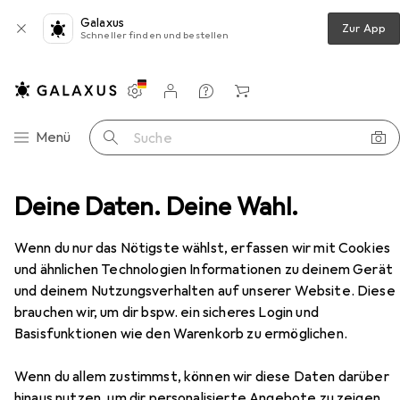
Galaxus
Zur App
Schneller finden und bestellen
Einstellungen
Kundenkonto
Vergleichslisten
Merklisten
Warenkorb
Navigation nach Kategorien
Menü
Suche
u + Ladegerät
Deine Daten. Deine Wahl.
Kärcher Schnellladegerät 2.445-032.0
Zubehör
EUR
36,49
Wenn du nur das Nötigste wählst, erfassen wir mit Cookies
Kärcher
Schnellladegerät 2.445-
und ähnlichen Technologien Informationen zu deinem Gerät
032.0
und deinem Nutzungsverhalten auf unserer Website. Diese
brauchen wir, um dir bspw. ein sicheres Login und
Basisfunktionen wie den Warenkorb zu ermöglichen.
Zubehör für Kärcher
Wenn du allem zustimmst, können wir diese Daten darüber
Schnellladegerät 2.445-032.0
hinaus nutzen, um dir personalisierte Angebote zu zeigen,