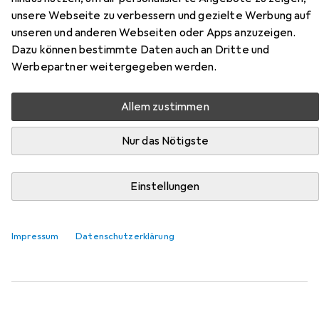
unsere Webseite zu verbessern und gezielte Werbung auf
Hier findest du passendes Zubehör zum Produkt Kärcher
unseren und anderen Webseiten oder Apps anzuzeigen.
Schnellladegerät 2.445-032.0 aus der Kategorie
Dazu können bestimmte Daten auch an Dritte und
Werkzeugakku + Ladegerät.
Werbepartner weitergegeben werden.
Relevanz
Allem zustimmen
Produktliste
Nur das Nötigste
Werkzeugakku + Ladegerät
Einstellungen
EUR
56,84
Kärcher
Battery Power 18/25
18 V
Impressum
Datenschutzerklärung
32