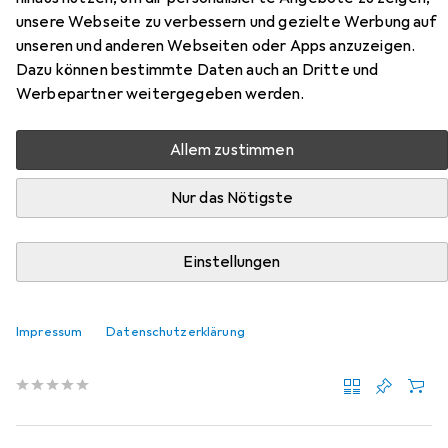
unsere Webseite zu verbessern und gezielte Werbung auf
Hier findest du passendes Zubehör zum Produkt Koken
unseren und anderen Webseiten oder Apps anzuzeigen.
Sechskant-Steckschlüsseleinsatz aus der Kategorie
Dazu können bestimmte Daten auch an Dritte und
Steckschlüssel + Stecknuss.
Werbepartner weitergegeben werden.
Relevanz
Allem zustimmen
Produktliste
Nur das Nötigste
MENGENRABATT
Einstellungen
Steckschlüssel + Stecknuss
EUR
13,72
bei 2 Stück
Koken
Stecknuss-Sicherungsklemmen
Impressum
Datenschutzerklärung
13 mm
15 mm