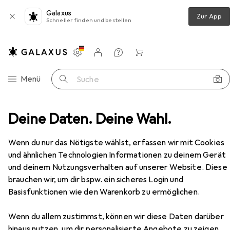
Galaxus
Zur App
Schneller finden und bestellen
Einstellungen
Kundenkonto
Vergleichslisten
Merklisten
Warenkorb
Navigation nach Kategorien
Menü
Suche
l + Stecknuss
Deine Daten. Deine Wahl.
Koken Sechskant-Steckschlüsseleinsatz
Zubehör
EUR
13,52
bei 2 Stück
Wenn du nur das Nötigste wählst, erfassen wir mit Cookies
Koken
Sechskant-
und ähnlichen Technologien Informationen zu deinem Gerät
Steckschlüsseleinsatz
und deinem Nutzungsverhalten auf unserer Website. Diese
27 mm
brauchen wir, um dir bspw. ein sicheres Login und
Basisfunktionen wie den Warenkorb zu ermöglichen.
Zubehör für Koken Sechskant-
Wenn du allem zustimmst, können wir diese Daten darüber
Steckschlüsseleinsatz
hinaus nutzen, um dir personalisierte Angebote zu zeigen,