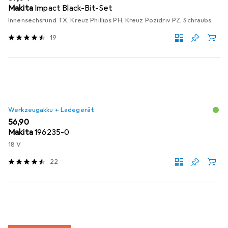
Makita
Impact Black-Bit-Set
Innensechsrund TX, Kreuz Phillips PH, Kreuz Pozidriv PZ, Schraubschlitz
19
Werkzeugakku + Ladegerät
EUR
56,90
Makita
196235-0
18 V
22