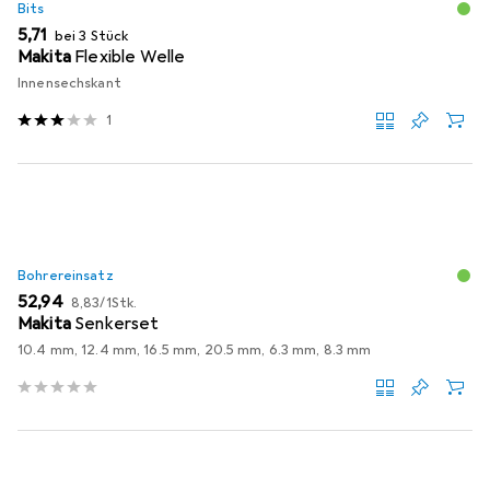
Bits
EUR
5,71
bei 3 Stück
Makita
Flexible Welle
Innensechskant
1
Bohrereinsatz
EUR
EUR
52,94
8,83
/
1Stk.
Makita
Senkerset
10.4 mm, 12.4 mm, 16.5 mm, 20.5 mm, 6.3 mm, 8.3 mm