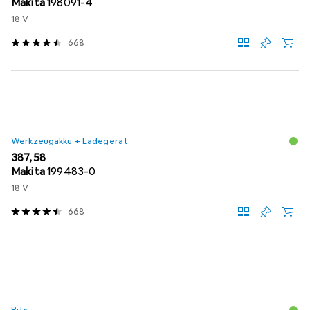
Makita
198091-4
18 V
668
Werkzeugakku + Ladegerät
EUR
387,58
Makita
199483-0
18 V
668