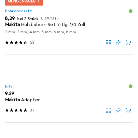
MENGENRABATT
Bohrereinsatz
EUR
EUR
8,29
bei 2 Stück
8,29
/
1Stk.
Makita
Holzbohrer-Set 7-tlg. 1/4 Zoll
2 mm, 3 mm, 4 mm, 5 mm, 6 mm, 8 mm
53
Bits
EUR
9,39
Makita
Adapter
37