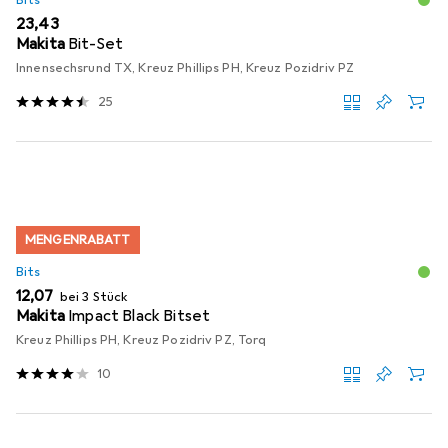
Bits
EUR
23,43
Makita
Bit-Set
Innensechsrund TX, Kreuz Phillips PH, Kreuz Pozidriv PZ
25
MENGENRABATT
Bits
EUR
12,07
bei 3 Stück
Makita
Impact Black Bitset
Kreuz Phillips PH, Kreuz Pozidriv PZ, Torq
10