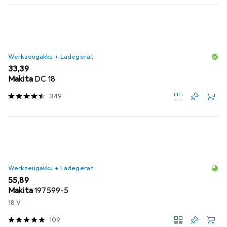
Werkzeugakku + Ladegerät
EUR
33,39
Makita
DC 18
349
Werkzeugakku + Ladegerät
EUR
55,89
Makita
197599-5
18 V
109