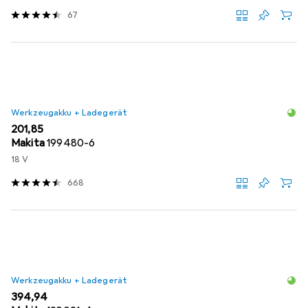
67
Werkzeugakku + Ladegerät
EUR
201,85
Makita
199480-6
18 V
668
Werkzeugakku + Ladegerät
EUR
394,94