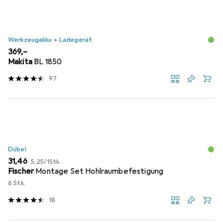
Werkzeugakku + Ladegerät
EUR
369,–
Makita
BL 1850
97
Dübel
EUR
EUR
31,46
5,25
/
1Stk.
Fischer
Montage Set Hohlraumbefestigung
6 Stk.
18