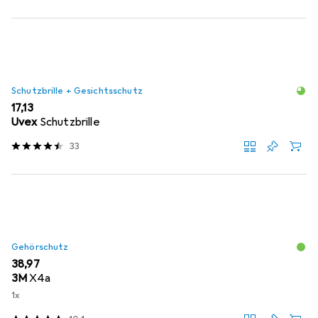
Schutzbrille + Gesichtsschutz
EUR
17,13
Uvex
Schutzbrille
33
Gehörschutz
EUR
38,97
3M
X4a
1x