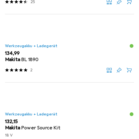
25
Werkzeugakku + Ladegerät
EUR
134,99
Makita
BL 1890
2
Werkzeugakku + Ladegerät
EUR
132,15
Makita
Power Source Kit
18 V