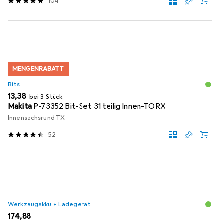
104
MENGENRABATT
Bits
EUR
13,38
bei 3 Stück
Makita
P-73352 Bit-Set 31 teilig Innen-TORX
Innensechsrund TX
52
Werkzeugakku + Ladegerät
EUR
174,88