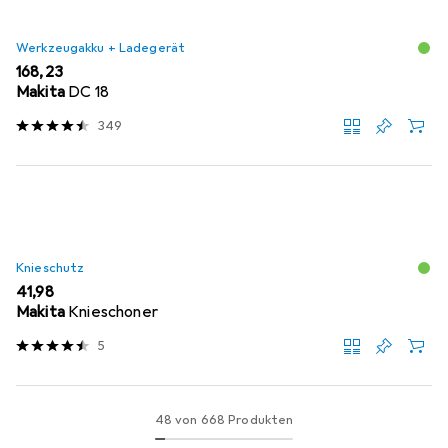
Werkzeugakku + Ladegerät
EUR
168,23
Makita
DC 18
349
Knieschutz
EUR
41,98
Makita
Knieschoner
5
48 von 668 Produkten