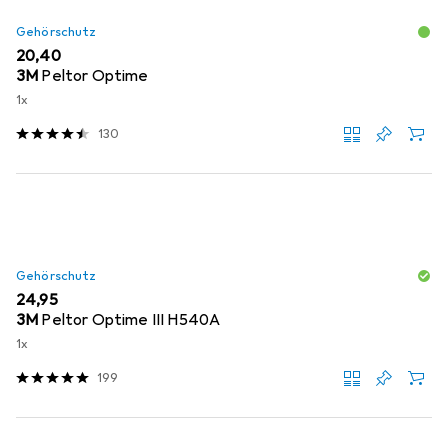
Gehörschutz
EUR
20,40
3M
Peltor Optime
1x
130
Gehörschutz
EUR
24,95
3M
Peltor Optime III H540A
1x
199