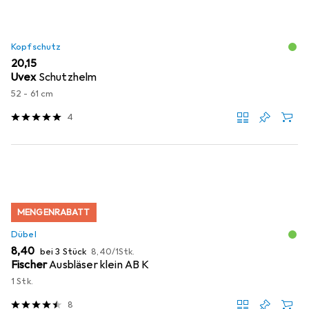
Kopfschutz
EUR
20,15
Uvex
Schutzhelm
52 - 61 cm
4
MENGENRABATT
Dübel
EUR
EUR
8,40
bei 3 Stück
8,40
/
1Stk.
Fischer
Ausbläser klein AB K
1 Stk.
8