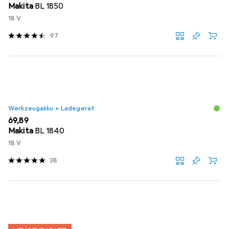
Makita
BL 1850
18 V
97
Werkzeugakku + Ladegerät
EUR
69,89
Makita
BL 1840
18 V
38