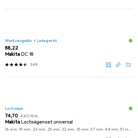
Werkzeugakku + Ladegerät
EUR
88,22
Makita
DC 18
349
Lochsäge
EUR
EUR
74,70
4,67
/
1Stk.
Makita
Lochsägenset universal
16 mm, 19 mm, 22 mm, 25 mm, 32 mm, 35 mm, 37 mm, 44 mm, 51 mm, 57 mm, 64 mm, 68 mm, 76 mm