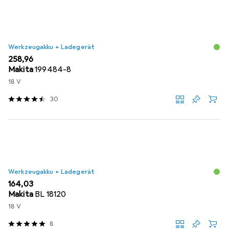
Werkzeugakku + Ladegerät
EUR
258,96
Makita
199484-8
18 V
30
Werkzeugakku + Ladegerät
EUR
164,03
Makita
BL 18120
18 V
8