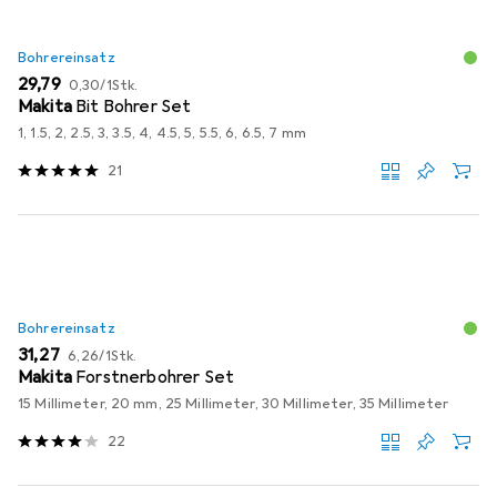
Bohrereinsatz
EUR
EUR
29,79
0,30
/
1Stk.
Makita
Bit Bohrer Set
1, 1.5, 2, 2.5, 3, 3.5, 4, 4.5, 5, 5.5, 6, 6.5, 7 mm
21
Bohrereinsatz
EUR
EUR
31,27
6,26
/
1Stk.
Makita
Forstnerbohrer Set
15 Millimeter, 20 mm, 25 Millimeter, 30 Millimeter, 35 Millimeter
22