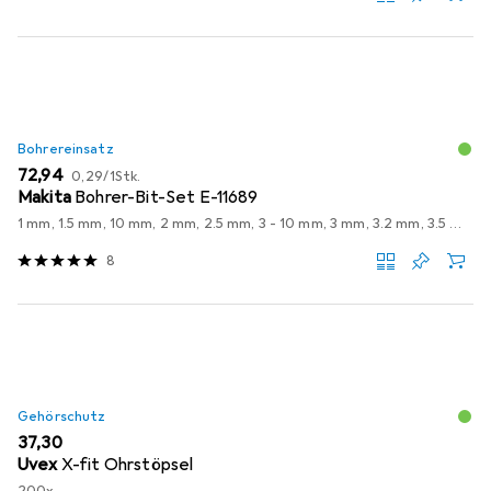
Bohrereinsatz
EUR
EUR
72,94
0,29
/
1Stk.
Makita
Bohrer-Bit-Set E-11689
1 mm, 1.5 mm, 10 mm, 2 mm, 2.5 mm, 3 - 10 mm, 3 mm, 3.2 mm, 3.5 mm, 4 - 7.5mm, 4 mm, 4 x 75, 4.5 mm, 5 mm, 5.5 mm, 6 mm, 7.5 mm, 8 mm, 9 mm
8
Gehörschutz
EUR
37,30
Uvex
X-fit Ohrstöpsel