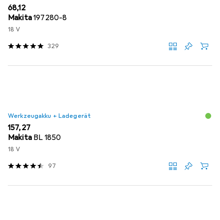
EUR
68,12
Makita
197280-8
18 V
329
Werkzeugakku + Ladegerät
EUR
157,27
Makita
BL 1850
18 V
97