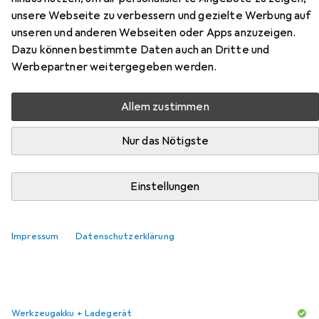
unsere Webseite zu verbessern und gezielte Werbung auf
unseren und anderen Webseiten oder Apps anzuzeigen.
Zubehör für Makita DDF 485
Dazu können bestimmte Daten auch an Dritte und
Werbepartner weitergegeben werden.
Hier findest du passendes Zubehör zum Produkt Makita
DDF 485 aus den Kategorien Werkzeugakku +
Allem zustimmen
Ladegerät, Gehörschutz und Schutzbrille +
Gesichtsschutz.
Nur das Nötigste
Beliebt
Werkzeugakku + Ladegerät
Makita
Gehörsch
Einstellungen
Relevanz
Impressum
Datenschutzerklärung
Produktliste
Werkzeugakku + Ladegerät