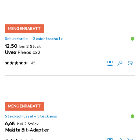
MENGENRABATT
Schutzbrille + Gesichtsschutz
EUR
12,50
bei 2 Stück
Uvex
Pheos cx2
45
MENGENRABATT
Steckschlüssel + Stecknuss
EUR
6,68
bei 2 Stück
Makita
Bit-Adapter