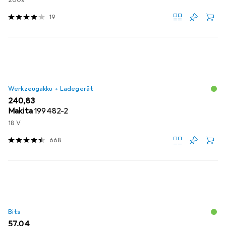
200x
19
Werkzeugakku + Ladegerät
EUR
240,83
Makita
199482-2
18 V
668
Bits
EUR
57,04