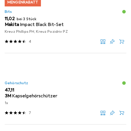
MENGENRABATT
Bits
EUR
11,02
bei 3 Stück
Makita
Impact Black Bit-Set
Kreuz Phillips PH, Kreuz Pozidriv PZ
4
Gehörschutz
EUR
47,11
3M
Kapselgehörschützer
1x
7