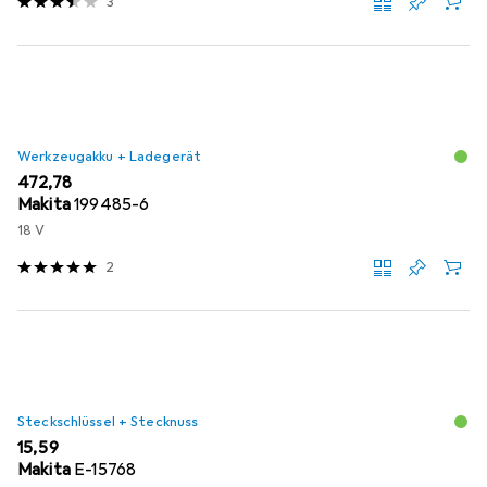
3
Werkzeugakku + Ladegerät
EUR
472,78
Makita
199485-6
18 V
2
Steckschlüssel + Stecknuss
EUR
15,59
Makita
E-15768