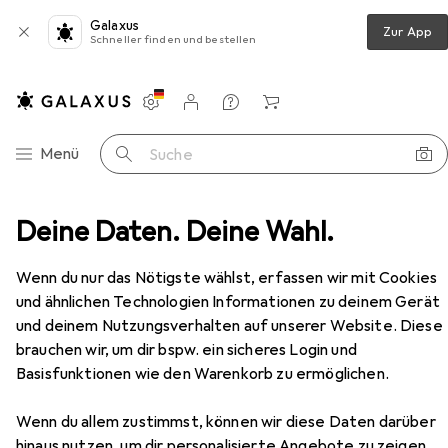
Galaxus
Zur App
Schneller finden und bestellen
Einstellungen
Kundenkonto
Vergleichslisten
Merklisten
Warenkorb
Navigation nach Kategorien
Menü
Suche
n
Deine Daten. Deine Wahl.
Bohrmaschine + Akkuschrauber
Makita DDF 485
Zubehör
Wenn du nur das Nötigste wählst, erfassen wir mit Cookies
und ähnlichen Technologien Informationen zu deinem Gerät
und deinem Nutzungsverhalten auf unserer Website. Diese
EUR
95,90
Makita
DDF 485
brauchen wir, um dir bspw. ein sicheres Login und
Bohrschrauber
Basisfunktionen wie den Warenkorb zu ermöglichen.
Wenn du allem zustimmst, können wir diese Daten darüber
hinaus nutzen, um dir personalisierte Angebote zu zeigen,