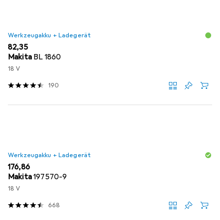
Werkzeugakku + Ladegerät
EUR
82,35
Makita
BL 1860
18 V
190
Werkzeugakku + Ladegerät
EUR
176,86
Makita
197570-9
18 V
668