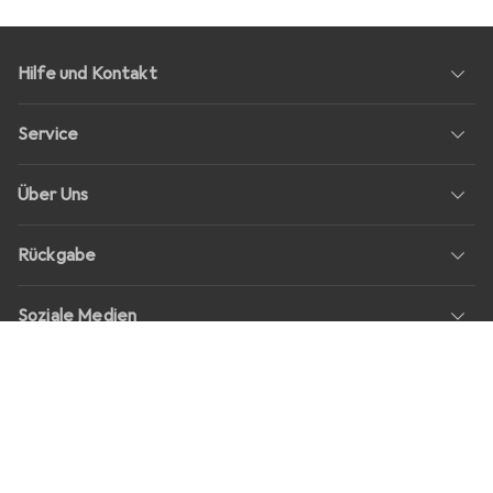
Hilfe und Kontakt
Service
Über Uns
Rückgabe
Soziale Medien
Stellenangebote
Preise
Alle Preise in EUR inkl. MwSt., zzgl.
Versandkosten
bei Bestellungen
unter
30,–