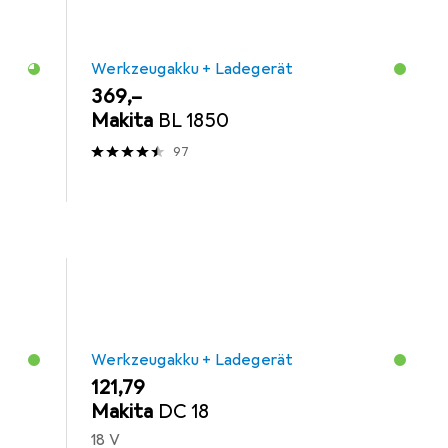
Werkzeugakku + Ladegerät
EUR
369,–
Makita
BL 1850
97
Werkzeugakku + Ladegerät
EUR
121,79
Makita
DC 18
18 V