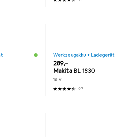
97
ät
Werkzeugakku + Ladegerät
EUR
289,–
Makita
BL 1830
18 V
97