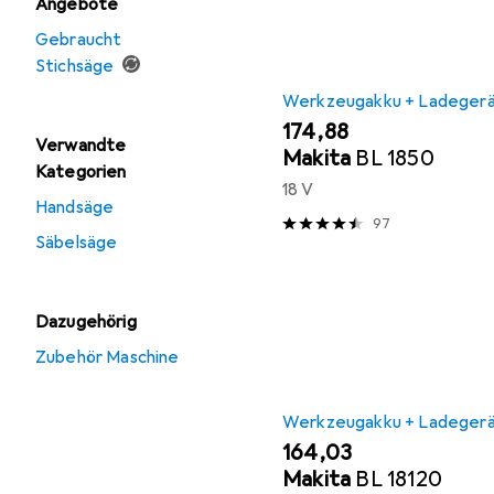
Angebote
Gebraucht
Stichsäge
Werkzeugakku + Ladeger
EUR
174,88
Verwandte
Makita
BL 1850
Kategorien
18 V
Handsäge
97
Säbelsäge
Dazugehörig
Zubehör Maschine
Werkzeugakku + Ladeger
EUR
164,03
Makita
BL 18120