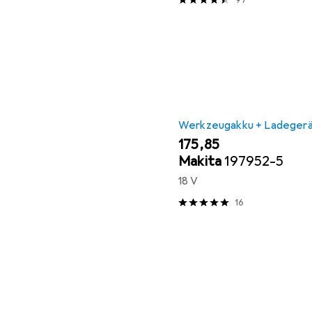
97
Werkzeugakku + Ladeger
EUR
175,85
Makita
197952-5
18 V
16