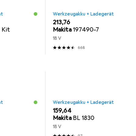
ät
Werkzeugakku + Ladegerät
EUR
213,76
 Kit
Makita
197490-7
18 V
668
ät
Werkzeugakku + Ladegerät
EUR
159,64
Makita
BL 1830
18 V