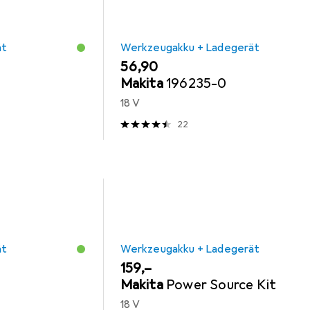
ät
Werkzeugakku + Ladegerät
EUR
56,90
Makita
196235-0
18 V
22
ät
Werkzeugakku + Ladegerät
EUR
159,–
Makita
Power Source Kit
18 V