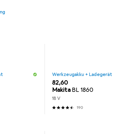
ung
ät
Werkzeugakku + Ladegerät
EUR
82,60
Makita
BL 1860
18 V
190