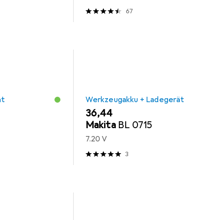
67
ät
Werkzeugakku + Ladegerät
EUR
36,44
Makita
BL 0715
7.20 V
3