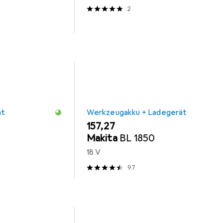
2
ät
Werkzeugakku + Ladegerät
EUR
157,27
Makita
BL 1850
18 V
97