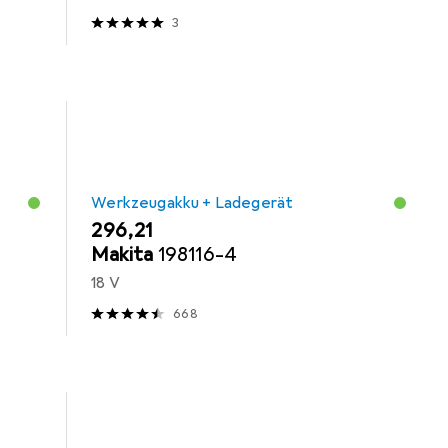
3
Werkzeugakku + Ladegerät
EUR
296,21
Makita
198116-4
18 V
668