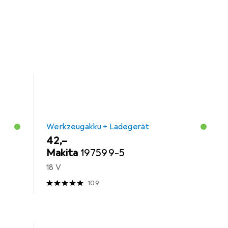
Werkzeugakku + Ladegerät
EUR
42,–
Makita
197599-5
18 V
109