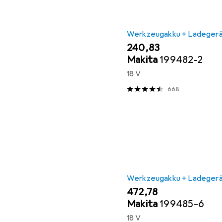
Werkzeugakku + Ladeger
EUR
240,83
Makita
199482-2
18 V
668
Werkzeugakku + Ladeger
EUR
472,78
Makita
199485-6
18 V