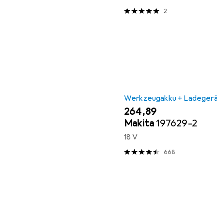
2
Werkzeugakku + Ladeger
EUR
264,89
Makita
197629-2
18 V
668