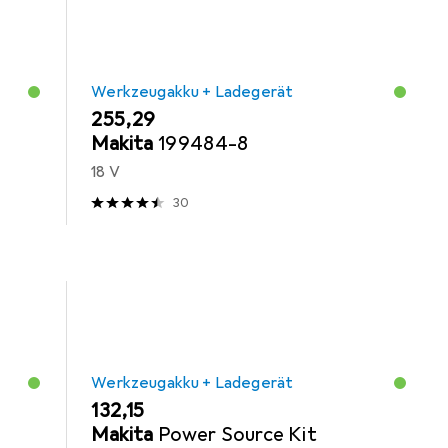
Werkzeugakku + Ladegerät
EUR
255,29
Makita
199484-8
18 V
30
Werkzeugakku + Ladegerät
EUR
132,15
Makita
Power Source Kit