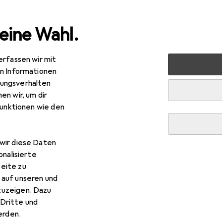
eine Wahl.
erfassen wir mit
en
Werkzeug + Werkstatt
Elektrowerkzeug
Sägen 
en Informationen
ungsverhalten
en wir, um dir
EUR
R
9,–
statt
349,–
funktionen wie den
kita
DJV 182
wir diese Daten
onalisierte
eite zu
 Makita DJV 182
 auf unseren und
zuzeigen. Dazu
s Zubehör zum Produkt Makita DJV 182 aus der Kategorie Werk
Dritte und
rden.