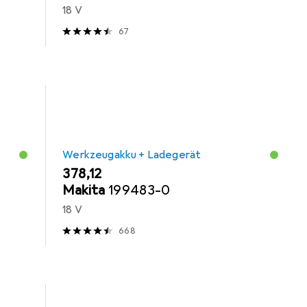
18 V
67
Werkzeugakku + Ladegerät
EUR
378,12
Makita
199483-0
18 V
668