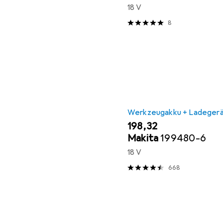
18 V
8
Werkzeugakku + Ladeger
EUR
198,32
Makita
199480-6
18 V
668