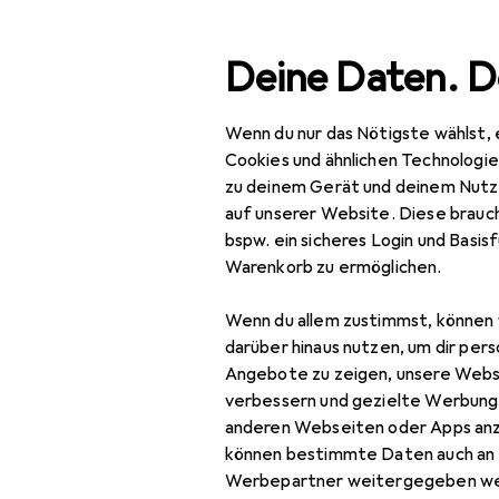
Suche
Deine Daten. D
Wenn du nur das Nötigste wählst, 
Navigation nach Kategorien
Gesamtsortiment
Baumarkt + Gart
Gesamtsortiment
Cookies und ähnlichen Technologi
zu deinem Gerät und deinem Nutz
Baumarkt + Garten
auf unserer Website. Diese brauch
EU
32
bspw. ein sicheres Login und Basis
Werkzeug +
Ma
Warenkorb zu ermöglichen.
Werkstatt
Wenn du allem zustimmst, können 
Elektrowerkzeug
darüber hinaus nutzen, um dir pers
Sägen + Schneiden
Angebote zu zeigen, unsere Webs
Zubehör für
verbessern und gezielte Werbung
Dekupiersäge +
anderen Webseiten oder Apps an
Bandsäge
Hier findest du passende
können bestimmte Daten auch an 
Werbepartner weitergegeben we
Elektroblechschere