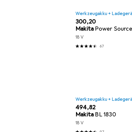
Werkzeugakku + Ladeger
EUR
300,20
Makita
Power Source
18 V
67
Werkzeugakku + Ladeger
EUR
494,82
Makita
BL 1830
18 V