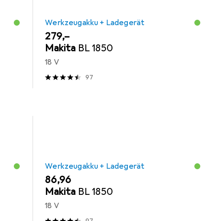
Werkzeugakku + Ladegerät
EUR
279,–
Makita
BL 1850
18 V
97
Werkzeugakku + Ladegerät
EUR
86,96
Makita
BL 1850
18 V