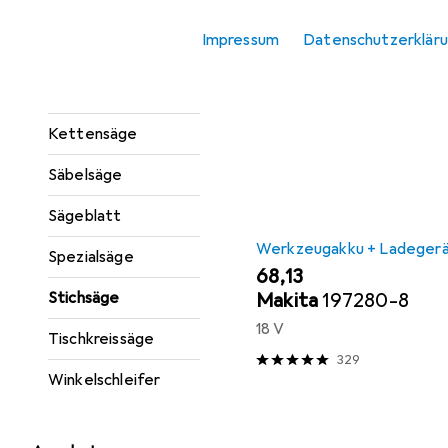
Beliebt
Makita
Handkreissäge
Impressum
Datenschutzerklär
Kappsäge +
Sortieren nach
:
Relevanz
Gehrungssäge
Produktliste
Kettensäge
Säbelsäge
Sägeblatt
Werkzeugakku + Ladeger
Spezialsäge
EUR
68,13
Makita
197280-8
Stichsäge
18 V
Tischkreissäge
329
Winkelschleifer