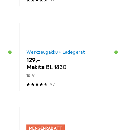
97
Werkzeugakku + Ladegerät
EUR
129,–
Makita
BL 1830
18 V
97
MENGENRABATT