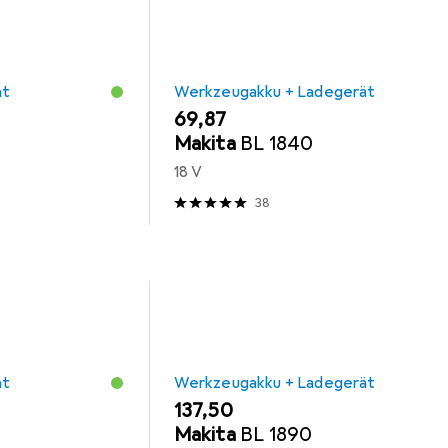
ät
Werkzeugakku + Ladegerät
EUR
69,87
Makita
BL 1840
18 V
38
ät
Werkzeugakku + Ladegerät
EUR
137,50
Makita
BL 1890